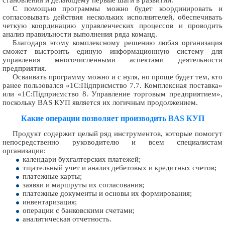
становления и делающему первые шаги в развитии.
С помощью программы можно будет координировать и
согласовывать действия нескольких исполнителей, обеспечивать
четкую координацию управленческих процессов и проводить
анализ правильности выполнения ряда команд.
Благодаря этому комплексному решению любая организация
сможет выстроить единую информационную систему для
управления многочисленными аспектами деятельности
предприятия.
Осваивать программу можно и с нуля, но проще будет тем, кто
ранее пользовался «1С:Підприємство 7.7. Комплексная поставка»
или «1С:Підприємство 8. Управление торговым предприятием»,
поскольку BAS КУП является их логичным продолжением.
Какие операции позволяет производить BAS КУП
Продукт содержит целый ряд инструментов, которые помогут
непосредственно руководителю и всем специалистам
организации:
календари бухгалтерских платежей;
тщательный учет и анализ дебетовых и кредитных счетов;
платежные карты;
заявки и маршруты их согласования;
платежные документы и основы их формирования;
инвентаризация;
операции с банковскими счетами;
аналитическая отчетность.