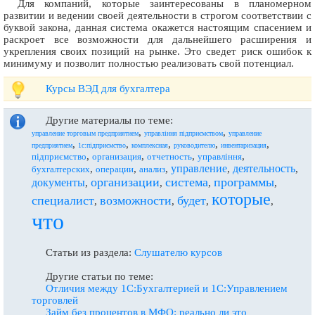
Для компаний, которые заинтересованы в планомерном
развитии и ведении своей деятельности в строгом соответствии с
буквой закона, данная система окажется настоящим спасением и
раскроет все возможности для дальнейшего расширения и
укрепления своих позиций на рынке. Это сведет риск ошибок к
минимуму и позволит полностью реализовать свой потенциал.
Курсы ВЭД для бухгалтера
Другие материалы по теме:
,
,
управление торговым предприятием
управління підприємством
управление
,
,
,
,
,
предприятием
1с:підприємство
комплексная
руководителю
инвентаризация
,
,
,
,
підприємство
организация
отчетность
управління
управление
деятельность
,
,
,
,
,
бухгалтерских
операции
анализ
организации
система
программы
документы
,
,
,
,
которые
специалист
возможности
будет
,
,
,
,
что
Статьи из раздела:
Слушателю курсов
Другие статьи по теме:
Отличия между 1С:Бухгалтерией и 1С:Управлением
торговлей
Займ без процентов в МФО: реально ли это