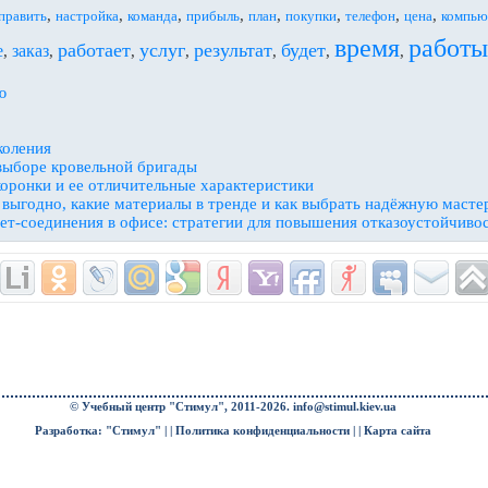
,
,
,
,
,
,
,
,
править
настройка
команда
прибыль
план
покупки
телефон
цена
компью
время
работы
работает
услуг
результат
будет
е
заказ
,
,
,
,
,
,
,
ю
коления
выборе кровельной бригады
оронки и ее отличительные характеристики
 выгодно, какие материалы в тренде и как выбрать надёжную масте
т-соединения в офисе: стратегии для повышения отказоустойчиво
© Учебный центр "Стимул", 2011-2026.
info@stimul.kiev.ua
Разработка: "Стимул" | |
Политика конфиденциальности
| |
Карта сайта