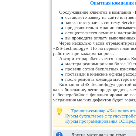
Опытная компания в
Обслуживание клиентов в компании «I
оставляете заявку на сайте или зво
заявка поступает в систему Servic
представитель компании связываетс
осуществляется ремонт и настройк
вы проводите оплату выполненных
Через несколько часов отремонтирова
«ISS-Technology». Но на первый план вс
работает при каждом запросе.
Авторитет нарабатывается годами. Ком
мастера реанимировали более 10 т
провели сотни бесплатных консуль
поставили в киевские офисы расхо
после ремонта команда мастеров о
Компания «ISS-Technology» достойно
как заболевание, легче предупредить, ч
и бесперебойное функционирование вс
устранения мелких дефектов будет гораз
Тренинг-семинар «Как получить
Курсы бухгалтеров с трудоустрой
Курсы программирования 1С:Пред
Другие материалы по теме: