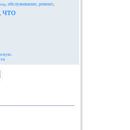
обслуживание
ремонт
,
,
,
тер
что
,
рскую.
сти