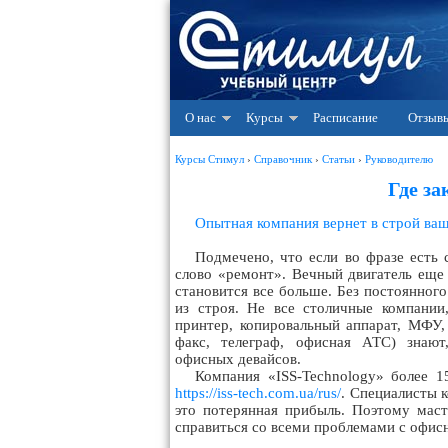
О нас
Курсы
Расписание
Отзыв
Курсы Стимул
›
Справочник
›
Статьи
›
Руководителю
Где з
Опытная компания вернет в строй ва
Подмечено, что если во фразе есть 
слово «ремонт». Вечный двигатель еще
становится все больше. Без постоянног
из строя. Не все столичные компании
принтер, копировальный аппарат, МФУ,
факс, телеграф, офисная АТС) знают
офисных девайсов.
Компания «ISS-Technology» более 1
https://iss-tech.com.ua/rus/
. Специалисты 
это потерянная прибыль. Поэтому мас
справиться со всеми проблемами с офис