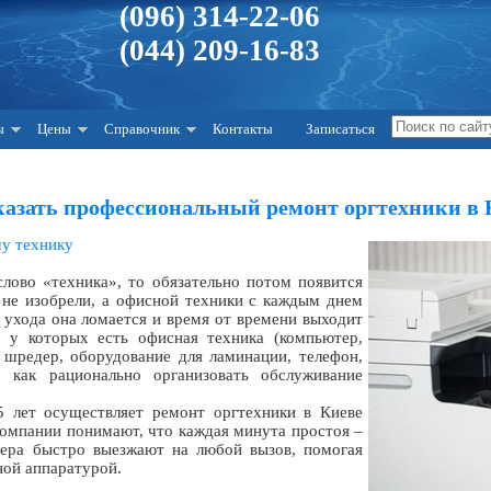
(096) 314-22-06
(044) 209-16-83
ы
Цены
Справочник
Контакты
Записаться
аказать профессиональный ремонт оргтехники в 
шу технику
слово «техника», то обязательно потом появится
 не изобрели, а офисной техники с каждым днем
о ухода она ломается и время от времени выходит
, у которых есть офисная техника (компьютер,
 шредер, оборудование для ламинации, телефон,
, как рационально организовать обслуживание
5 лет осуществляет ремонт оргтехники в Киеве
компании понимают, что каждая минута простоя –
тера быстро выезжают на любой вызов, помогая
ной аппаратурой.