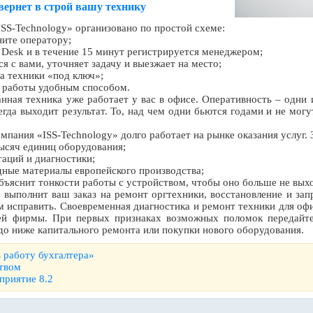
ернет в строй вашу технику
SS-Technology» организовано по простой схеме:
ните оператору;
e Desk и в течение 15 минут регистрируется менеджером;
я с вами, уточняет задачу и выезжает на место;
а техники «под ключ»;
 работы удобным способом.
нная техника уже работает у вас в офисе. Оперативность – одни 
егда выходит результат. То, над чем одни бьются годами и не могу
пания «ISS-Technology» долго работает на рынке оказания услуг. З
ысяч единиц оборудования;
таций и диагностики;
дные материалы европейского производства;
бъяснит тонкости работы с устройством, чтобы оно больше не выхо
 выполнит ваш заказ на ремонт оргтехники, восстановление и зап
ем исправить. Своевременная диагностика и ремонт техники для о
ей фирмы. При первых признаках возможных поломок передайт
до ниже капитального ремонта или покупки нового оборудования.
 работу бухгалтера»
ством
приятие 8.2