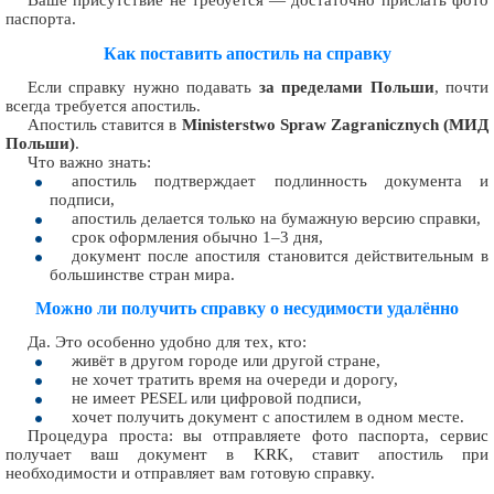
Ваше присутствие не требуется — достаточно прислать фото
паспорта.
Как поставить апостиль на справку
Если справку нужно подавать
за пределами Польши
, почти
всегда требуется апостиль.
Апостиль ставится в
Ministerstwo Spraw Zagranicznych (МИД
Польши)
.
Что важно знать:
апостиль подтверждает подлинность документа и
подписи,
апостиль делается только на бумажную версию справки,
срок оформления обычно 1–3 дня,
документ после апостиля становится действительным в
большинстве стран мира.
Можно ли получить справку о несудимости удалённо
Да. Это особенно удобно для тех, кто:
живёт в другом городе или другой стране,
не хочет тратить время на очереди и дорогу,
не имеет PESEL или цифровой подписи,
хочет получить документ с апостилем в одном месте.
Процедура проста: вы отправляете фото паспорта, сервис
получает ваш документ в KRK, ставит апостиль при
необходимости и отправляет вам готовую справку.