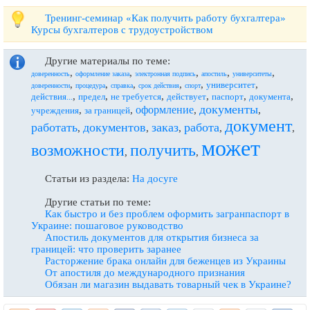
Тренинг-семинар «Как получить работу бухгалтера»
Курсы бухгалтеров с трудоустройством
Другие материалы по теме:
,
,
,
,
,
доверенность
оформление заказа
электронная подпись
апостиль
университеты
,
,
,
,
,
,
университет
доверенности
процедура
справка
срок действия
спорт
,
,
,
,
,
,
действия...
предел
не требуется
действует
паспорт
документа
документы
оформление
,
,
,
,
учреждения
за границей
документ
работать
документов
заказ
работа
,
,
,
,
,
может
возможности
получить
,
,
Статьи из раздела:
На досуге
Другие статьи по теме:
Как быстро и без проблем оформить загранпаспорт в
Украине: пошаговое руководство
Апостиль документов для открытия бизнеса за
границей: что проверить заранее
Расторжение брака онлайн для беженцев из Украины
От апостиля до международного признания
Обязан ли магазин выдавать товарный чек в Украине?