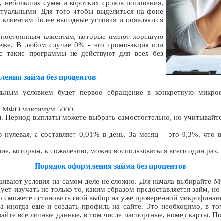
, небольших сумм и коротких сроков погашения,
туальными. Для того чтобы выделиться на фоне
 клиентам более выгодные условия и появляются
 постоянным клиентам, которые имеют хорошую
реже. В любом случае 0% - это промо-акция или
е такие программы не действуют для всех без
ления займа без процентов
льным условием будет первое обращение в конкретную микроф
ых МФО максимум 5000;
й. Период выплаты можете выбрать самостоятельно, но учитывайте
ю нулевая, а составляет 0,01% в день. За месяц – это 0,3%, что
е, которым, к сожалению, можно воспользоваться всего один раз.
Порядок оформления займа без процентов
раивают условия на самом деле не сложно. Для начала выбирайте 
ует изучать не только то, каким образом предоставляется займ, н
то сможете остановить свой выбор на уже проверенной микрофинан
 а иногда еще и создать профиль на сайте. Это необходимо, в то
вайте все личные данные, в том числе паспортные, номер карты. По