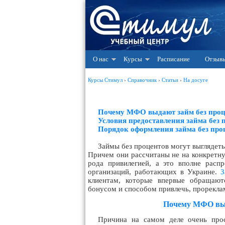
О нас
Курсы
Расписание
Отзыв
Курсы Стимул
›
Справочник
›
Статьи
›
На досуге
Почему МФО выдают займ без проц
Условия предоставления займа без 
Порядок оформления займа без про
Займы без процентов могут выглядеть
Причем они рассчитаны не на конкретну
рода привилегией, а это вполне расп
организаций, работающих в Украине.
З
клиентам, которые впервые обращаю
бонусом и способом привлечь, прорекла
Почему МФО выд
Причина на самом деле очень прос