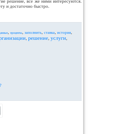
тие решение, все же ними интересуются.
рту и достаточно быстро.
,
,
,
,
,
заполнить
ставка
история
данные
проценты
рганизации
решение
услуги
,
,
,
?