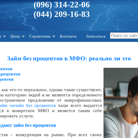
(096) 314-22-06
(044) 209-16-83
ы
Цены
Справочник
Контакты
Записаться
Займ без процентов в МФО: реально ли это
ентов
процентов
центов
 как что-то нереальное, однако такие существуют.
ю категорию людей и не являются определенного
ространенное предложение от микрофинансовых
айм онлайн без процентов
чаще всего выдается
тся в конкретное МФО и является таким себе
мировать услуги.
ают займ без процентов
тая – конкуренция на рынке. При всех своих