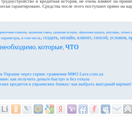
 трудоустройство и кредитная история, не очень влияют на приня
ески гарантировано. Средства после этого поступают прямо на ка
,
,
,
,
,
привлечение клиентов
процентная ставка
кредитная история
оформление кредита
репутация
личные 
о
создать
онлайн
клиент
способ
условия
,
,
,
,
,
,
,
,
параметры
в том числе
что
необходимо
которые
,
,
 в Украине через сервис сравнения МФО Lave.com.ua
не: как получить деньги быстро и без отказа
ских кредитов в украинских банках: как выбрать выгодный вариант