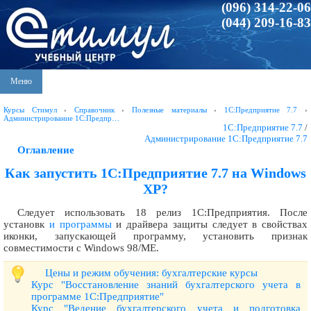
(096) 314-22-06
(044) 209-16-83
Меню
Курсы Стимул
›
Справочник
›
Полезные материалы
›
1С:Предприятие 7.7
›
Администрирование 1С:Предпр…
1С:Предприятие 7.7
/
Администрирование 1С:Предприятие 7.7
Оглавление
Как запустить 1С:Предприятие 7.7 на Windows
XP?
Следует использовать 18 релиз 1С:Предприятия. После
установк
и программы
и драйвера защиты следует в свойствах
иконки, запускающей программу, установить признак
совместимости с Windows 98/ME.
Цены и режим обучения: бухгалтерские курсы
Курс "Восстановление знаний бухгалтерского учета в
программе 1С:Предприятие"
Курс "Ведение бухгалтерского учета и подготовка