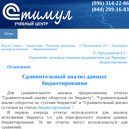
(096) 314-22-06
(044) 209-16-83
Меню
Курсы Стимул
›
Справочник
›
Полезные материалы
›
1С:Предприятие 8.2
›
Управление
производственным…
›
Бюджетирование
1С:Предприятие 8.2
/
Управление производственным предприятием для Украины
/
Бюджетирование
Оглавление
Сравнительный анализ данных
бюджетирования
Для сравнительного анализа предназначены отчеты
"Сравнительный анализ оборотов по бюджету", "Сравнительный
анализ оборотов по статьям бюджетов" и "Сравнительный анализ
остатков на счетах
бюджетирования
".
В первую очередь отчеты используются для анализа
исполнения бюджета, т.е. для план-фактного анализа данных
бюджетирования. Те же отчеты могут использоваться для
сравнения: