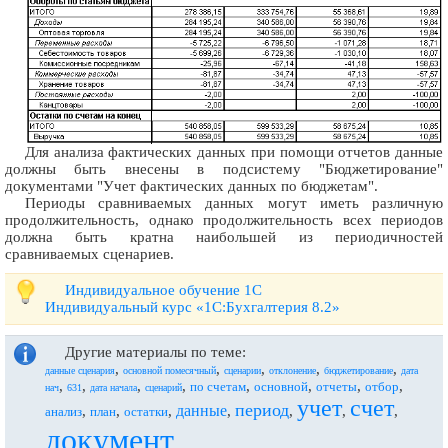
Для анализа фактических данных при помощи отчетов данные
должны быть внесены в подсистему "Бюджетирование"
документами "Учет фактических данных по бюджетам".
Периоды сравниваемых данных могут иметь различную
продолжительность, однако продолжительность всех периодов
должна быть кратна наибольшей из периодичностей
сравниваемых сценариев.
Индивидуальное обучение 1С
Индивидуальный курс «1С:Бухгалтерия 8.2»
Другие материалы по теме:
,
,
,
,
,
данные сценария
основной помесячный
сценарии
отклонение
бюджетирование
дата
,
,
,
,
,
,
,
,
по счетам
основной
отчеты
отбор
нач
631
дата начала
сценарий
учет
счет
период
данные
,
,
,
,
,
,
,
анализ
план
остатки
документ