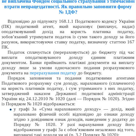
не виплачена Фондом соціального страхування з тимчасової
втрати непрацездатності. Як правильно заповнити форму
№ 1ДФ?
Відповідно до підпункту 168.1.1 Податкового кодексу України
(ПК) податковий агент, який нараховує (виплачує, надає)
оподатковуваний дохід на користь платника податку,
зобов’язаний утримувати податок із суми такого доходу за його
рахунок, використовуючи ставку податку, визначену статтею 167
ПК.
Податок сплачується (перераховується) до бюджету під час
виплати оподатковуваного доходу єдиним платіжним
документом. Банки приймають платіжні документи на виплату
доходу лише за умови одночасного подання розрахункового
документа на
перерахування податку
до бюджету.
Порядок заповнення та подання податковими агентами
Податкового розрахунку сум доходу, нарахованого (сплаченого)
на користь платників податку, і сум утриманого з них податку,
затверджений наказом Державної податкової адміністрації
України від 24.12.2010 № 1020 (далі — Порядок № 1020). Згідно
із Порядком № 1020 відображається:
у графі 3а «Сума нарахованого доходу» — дохід, який
нараховано фізичній особі відповідно до ознаки доходу
згідно з довідником ознак доходів, наведеним у додатку до
Порядку № 1020. У разі нарахування доходу його
відображення у графі 3а є обов’язковим незалежно від того,
виплачені такі доходи чи ні (п. 3.2 Порядку № 1020);