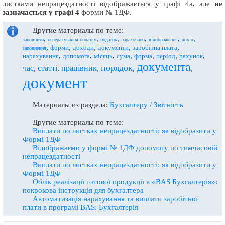
листками непрацездатності відображається у графі 4а, але
не
зазначається у графі 4
форми № 1ДФ.
Другие материалы по теме:
,
,
,
,
,
,
заповнити
перерахування податку
податок
нараховано
відображення
дохід
,
,
,
,
,
форми
доходи
документи
заробітна плата
заповнення
,
,
,
,
,
,
,
нарахування
допомога
місяць
сума
форма
період
рахунок
документа
порядок
час
статті
працівник
,
,
,
,
,
документ
Материалы из раздела:
Бухгалтеру / Звітність
Другие материалы по теме:
Виплати по листках непрацездатності: як відобразити у
Формі 1ДФ
Відображаємо у формі № 1ДФ допомогу по тимчасовій
непрацездатності
Виплати по листках непрацездатності: як відобразити у
Формі 1ДФ
Облiк реалiзацiї готової продукцiї в «BAS Бухгалтерiя»:
покрокова iнструкцiя для бухгалтера
Автоматизацiя нарахування та виплати заробiтної
плати в програмi BAS: Бухгалтерiя