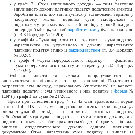
у графі 3 «Сума виплаченого доходу» — сума фактично
виплаченого доходу платнику податку податковим агентом.
Заробітна плата, що виплачується у встановлені терміни у
наступному місяці, повинна бути відображена в
податковому розрахунку за той період, у який входить
попередній місяць, за який
заробітну плату
було нараховано
(п. 3.3 Порядку № 1020);
у графі 4а «Сума нарахованого податку» — сума податку,
нарахованого та утриманого з доходу, нарахованого
платнику податку згідно із
законодавством
(п. 3.4 Порядку
№ 1020);
у графі 4 «Сума перерахованого податку» — фактична
сума перерахованого податку до бюджету (п. 3.5 Порядку
№ 1020).
Оскільки виплати за листками непрацездатності не
виплачуються працівникам, то при заповненні Податкового
розрахунку сум доходу, нарахованого (сплаченого) на користь
платників податку, і сум утриманого з них податку (
форма
№
1ДФ)
у графі 3
ця сума № 21/2013.
Проте при заповненні граф 4 та 4а слід враховувати норми
статті 168 ПК, а саме: податковий агент, який нараховує
оподатковуваний дохід на користь платника податку,
зобов’язаний утримувати податок із суми такого доходу, але
податок сплачується (перераховується) до бюджету під час
виплати оподатковуваного доходу єдиним платіжним
документом. Отже, нарахована сума податку з виплат за