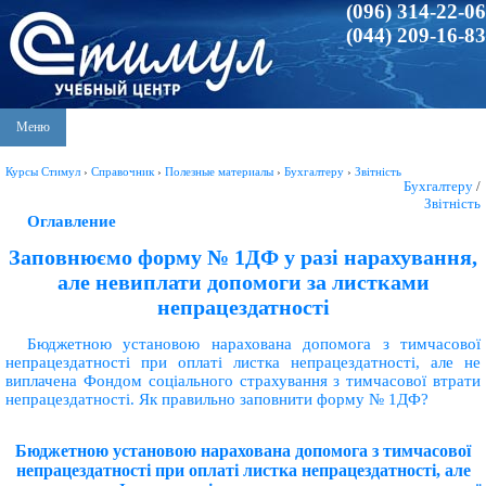
(096) 314-22-06
(044) 209-16-83
Меню
Курсы Стимул
›
Справочник
›
Полезные материалы
›
Бухгалтеру
›
Звітність
Бухгалтеру
/
Звітність
Оглавление
Заповнюємо форму № 1ДФ у разі нарахування,
але невиплати допомоги за листками
непрацездатності
Бюджетною установою нарахована допомога з тимчасової
непрацездатності при оплаті листка непрацездатності, але не
виплачена Фондом соціального страхування з тимчасової втрати
непрацездатності. Як правильно заповнити форму № 1ДФ?
Бюджетною установою нарахована допомога з тимчасової
непрацездатності при оплаті листка непрацездатності, але