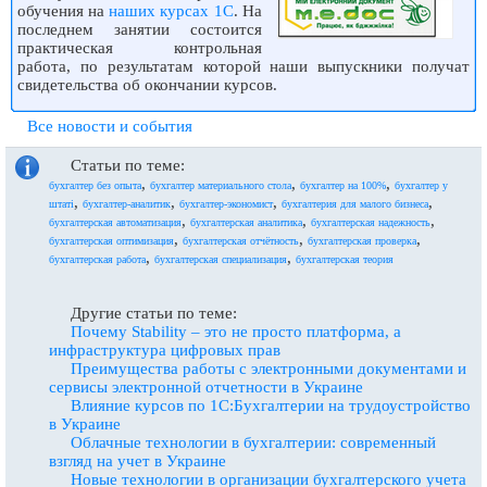
обучения на
наших курсах 1С
. На
последнем занятии состоится
практическая контрольная
работа, по результатам которой наши выпускники получат
свидетельства об окончании курсов.
Все новости и события
Статьи по теме:
,
,
,
бухгалтер без опыта
бухгалтер материального стола
бухгалтер на 100%
бухгалтер у
,
,
,
,
штаті
бухгалтер-аналитик
бухгалтер-экономист
бухгалтерия для малого бизнеса
,
,
,
бухгалтерская автоматизация
бухгалтерская аналитика
бухгалтерская надежность
,
,
,
бухгалтерская оптимизация
бухгалтерская отчётность
бухгалтерская проверка
,
,
бухгалтерская работа
бухгалтерская специализация
бухгалтерская теория
Другие статьи по теме:
Почему Stability – это не просто платформа, а
инфраструктура цифровых прав
Преимущества работы с электронными документами и
сервисы электронной отчетности в Украине
Влияние курсов по 1С:Бухгалтерии на трудоустройство
в Украине
Облачные технологии в бухгалтерии: современный
взгляд на учет в Украине
Новые технологии в организации бухгалтерского учета