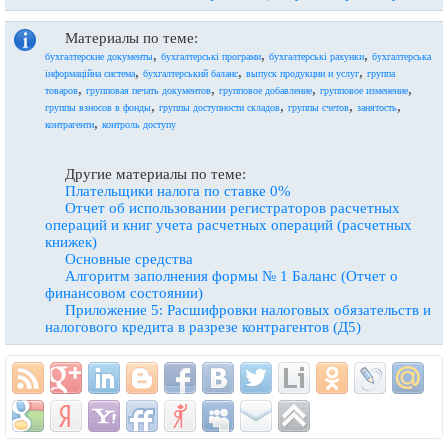
Материалы по теме:
,
,
,
бухгалтерские документы
бухгалтерські програми
бухгалтерські рахунки
бухгалтерська
,
,
,
інформаційна система
бухгалтерський баланс
выпуск продукции и услуг
группа
,
,
,
,
товаров
групповая печать документов
групповое добавление
групповое изменение
,
,
,
,
группы взносов в фонды
группы доступности складов
группы счетов
занятость
,
контрагенти
контроль доступу
Другие материалы по теме:
Плательщики налога по ставке 0%
Отчет об использовании регистраторов расчетных
операций и книг учета расчетных операций (расчетных
книжек)
Основные средства
Алгоритм заполнения формы № 1 Баланс (Отчет о
финансовом состоянии)
Приложение 5: Расшифровки налоговых обязательств и
налогового кредита в разрезе контрагентов (Д5)