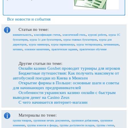
Все новости и события
Статьи по теме:
,
,
,
,
внимательность
классификация счетов
классический стиль
курсові роботи
курсы 1С
,
,
,
бухгалтерии
курсы 1с для бухгалтеров
курсы главных бухгалтеров
курсы для
,
,
,
,
,
директоров
курсы маникюра
курсы парикмахера
курсы тестировщика
начинающие
,
,
,
начинке
основное назначение
практические задания
практическое обучение
Другие статьи по теме:
Онлайн казино Goxbet проводит турниры для игроков
Бюджетные путешествия: Как получить максимум от
автобусной поездки из Киева в Мюнхен
Открытие фирмы в Польше: основные шаги и советы
для начинающих предпринимателей
Особенности украинских казино онлайн с быстрым
выводом денег на Casino Zeus
С чего начинается интернет-магазин
Материалы по теме:
,
,
,
группа товаров
групповая печать документов
групповое добавление
групповое
,
,
,
,
изменение
группы взносов в фонды
группы доступности складов
группы счетов