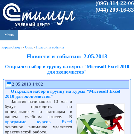
(096) 314-22-06
(044) 209-16-83
Меню
Курсы Стимул
›
О нас
›
Новости и события
Новости и события: 2.05.2013
Открылся набор в группу на курсы "Microsoft Excel 2010
для экономистов"
2.05.2013 14:02
Открылся набор в группу на курсы "Microsoft Excel
2010 для экономистов"
Занятия начинаются 13 мая и
будут проходить по
понедельникам и пятницам в
нашем учебном классе. В
программе курсов Excel
основное внимание уделяется
практической работе.