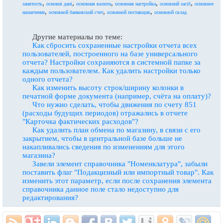
,
,
,
,
,
занятость
основні дані
основная валюта
основная настройка
основний засіб
основное
,
,
,
назначение
основной банковский счет
основной поставщик
основной склад
Другие материалы по теме:
Как сбросить сохраненные настройки отчета всех
пользователей, построенного на базе универсального
отчета? Настройки сохраняются в системной папке за
каждым пользователем. Как удалить настройки только
одного отчета?
Как изменить высоту строк/ширину колонки в
печатной форме документа (например, счёта на оплату)?
Что нужно сделать, чтобы движения по счету 851
(расходы будущих периодов) отражались в отчете
"Карточка фактических расходов"?
Как удалить план обмена по магазину, в связи с его
закрытием, чтобы в центральной базе больше не
накапливались сведения по изменениям для этого
магазина?
Завели элемент справочника "Номенклатура", забыли
поставить флаг "Подакцизный или импортный товар". Как
изменить этот параметр, если после сохранения элемента
справочника данное поле стало недоступно для
редактирования?