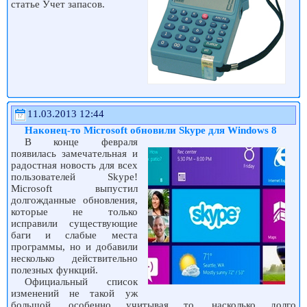
статье Учет запасов.
11.03.2013 12:44
Наконец-то Microsoft обновили Skype для Windows 8
В конце февраля
появилась замечательная и
радостная новость для всех
пользователей Skype!
Microsoft выпустил
долгожданные обновления,
которые не только
исправили существующие
баги и слабые места
программы, но и добавили
несколько действительно
полезных функций.
Официальный список
изменений не такой уж
большой, особенно учитывая то, насколько долго