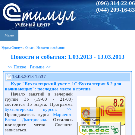
(096) 314-22-06
(044) 209-16-83
Меню
Курсы Стимул
›
О нас
›
Новости и события
Новости и события: 1.03.2013 - 13.03.2013
<< Позже
Раньше >>
13.03.2013 12:37
Курс "Бухгалтерский учет + 1С:Бухгалтерия 8.2 для
начинающих": последнее место в группе
Начало занятий в вечерней
группе 3b (19-00 - 21-00)
состоится 15 марта. Программа
бухгалтерских курсов >>
.
Преподаватель курса
Марченко
Елена Дмитриевна
.
Осталось
последнее место
. Спешите
записаться.