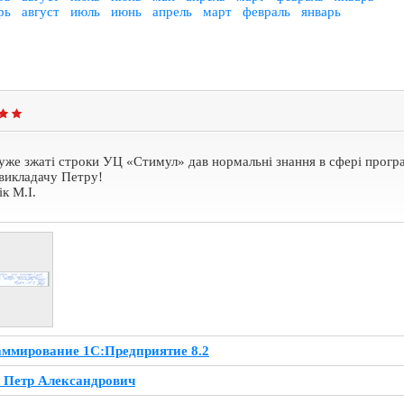
рь
август
июль
июнь
апрель
март
февраль
январь
уже зжаті строки УЦ «Стимул» дав нормальні знання в сфері прогр
викладачу Петру!
к М.І.
ммирование 1С:Предприятие 8.2
 Петр Александрович