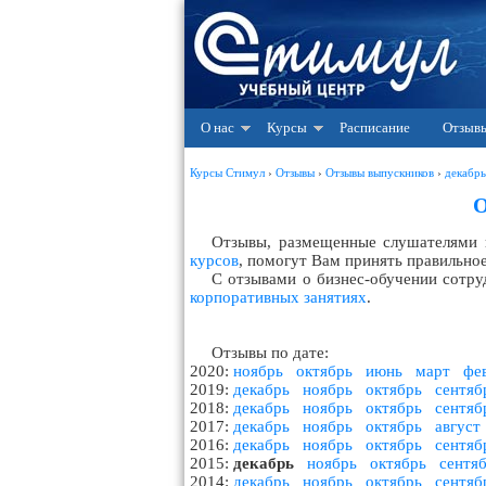
О нас
Курсы
Расписание
Отзыв
Курсы Стимул
›
Отзывы
›
Отзывы выпускников
›
декабрь
О
Отзывы, размещенные слушателями
курсов
, помогут Вам принять правильно
С отзывами о бизнес-обучении сотр
корпоративных занятиях
.
Отзывы по дате:
2020:
ноябрь
октябрь
июнь
март
фе
2019:
декабрь
ноябрь
октябрь
сентяб
2018:
декабрь
ноябрь
октябрь
сентяб
2017:
декабрь
ноябрь
октябрь
август
2016:
декабрь
ноябрь
октябрь
сентяб
2015:
декабрь
ноябрь
октябрь
сентя
2014:
декабрь
ноябрь
октябрь
сентяб