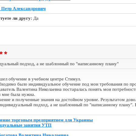
 Петр Александрович
туете ли другу:
Да
дуальный подход, а не шаблонный по "написанному плану"
шел обучение в учебном центре Стимул.
бходимо было индивидуальное обучение под мои требования по пр
аватель Валентина Николаевна постаралась понять мои потребност
я мне была нужна.
ение и полученные знания на достойном уровне. Результатом довол
 индивидуальный подход, а не шаблонный по "написанному плану".
ение торговым предприятием для Украины
идуальные занятия УТП
огатова Валентина Николаевна