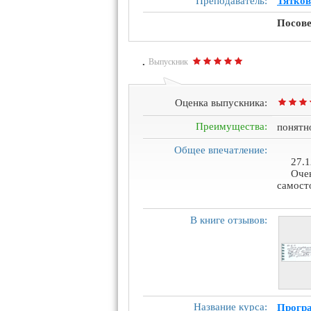
Преподаватель:
Тятков
Посове
.
Выпускник
Оценка выпускника:
Преимущества:
понятн
Общее впечатление:
27.1
Очен
самост
В книге отзывов:
Название курса:
Програ