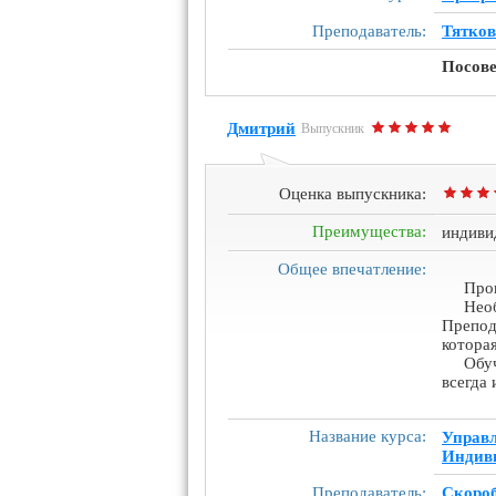
Преподаватель:
Тятков
Посове
Дмитрий
Выпускник
Оценка выпускника:
Преимущества:
индиви
Общее впечатление:
Про
Нео
Препод
котора
Обуч
всегда
Название курса:
Управл
Индив
Преподаватель:
Скороб