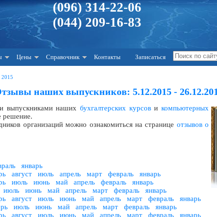
(096) 314-22-06
(044) 209-16-83
ы
Цены
Справочник
Контакты
Записаться
 2015
тзывы наших выпускников: 5.12.2015 - 26.12.20
 и выпускниками наших
бухгалтерских курсов
и
компьютерных
е решение.
удников организаций можно ознакомиться на странице
отзывов о
враль
январь
рь
август
июль
апрель
март
февраль
январь
рь
июль
июнь
май
апрель
февраль
январь
июль
июнь
май
апрель
март
февраль
январь
рь
август
июль
июнь
май
апрель
март
февраль
январь
брь
июль
июнь
май
апрель
март
февраль
январь
рь
август
июль
июнь
май
апрель
март
февраль
январь