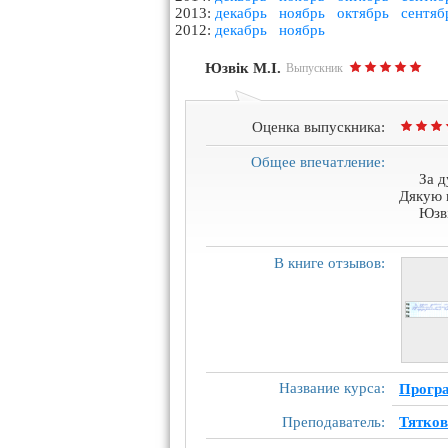
2013:
декабрь
ноябрь
октябрь
сентяб
2012:
декабрь
ноябрь
Юзвік М.І.
Выпускник
Оценка выпускника:
Общее впечатление:
За д
Дякую 
Юзві
В книге отзывов:
Название курса:
Програ
Преподаватель:
Тятков