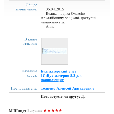
Общее
впечатление:
06.04.2015
Велика подяка Олексію
Аркадійовичу за цікаві, доступні
лекції-заняття.
Анна
В книге
отзывов:
Название
Бухгалтерский учет +
курса:
1С:Бухгалтерия 8.2 для
начинающих
Преподаватель:
Толпеко Алексей Аркадьевич
Посоветуете ли другу:
Да
М.Шмидт
Выпускник