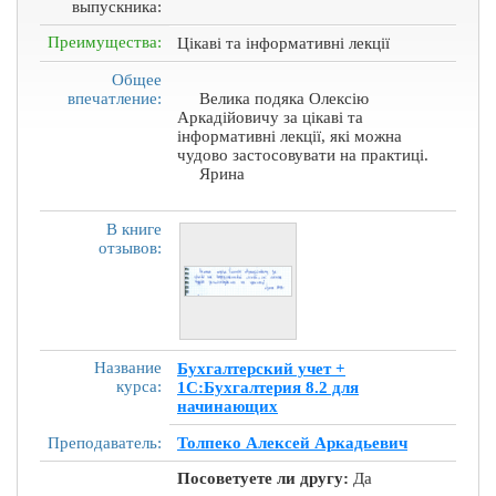
выпускника:
Преимущества:
Цікаві та інформативні лекції
Общее
впечатление:
Велика подяка Олексію
Аркадійовичу за цікаві та
інформативні лекції, які можна
чудово застосовувати на практиці.
Ярина
В книге
отзывов:
Название
Бухгалтерский учет +
курса:
1С:Бухгалтерия 8.2 для
начинающих
Преподаватель:
Толпеко Алексей Аркадьевич
Посоветуете ли другу:
Да