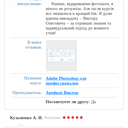
впечатление:
Раніше, відкриваючи фотошоп, я
нічого не розуміла. Але після курсів
все змінилося в кращий бік. Я дуже
вдячна викладачу – Віктору
Олеговичу – за отримані знання та
індивідуальний підхід до кожного
учня!
В книге
отзывов:
Название
Adobe Photoshop для
курса:
профессионалов
Преподаватель:
Арефьев Виктор
Посоветуете ли другу:
Да
Кузьменко А. И.
Выпускник