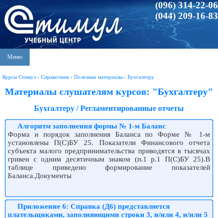
(096) 314-22-06
(044) 209-16-83
Меню
Курсы Стимул
›
Справочник
›
Полезные материалы
›
Бухгалтеру
Материалы слушателям курсов: "Бухгалтеру"
Бухгалтеру / Регламентированные отчеты
Алгоритм заполнения формы № 1-м Баланс
Форма и порядок заполнения Баланса по Форме № 1-м
установлены П(С)БУ 25. Показатели Финансового отчета
субъекта малого предпринимательства приводятся в тысячах
гривен с одним десятичным знаком (п.1 р.1 П(С)БУ 25).В
таблице приведено формирование показателей
Баланса.Документы
Приложение 6: Справка (Д6) представляется
плательщиками, заполняющими строки 3, и/или 4, и/или 5