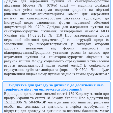
Довідка для одержання путівки на санаторно-курортне
лікування (форма № 070/о) (далі — медична довідка)
надається усіма закладами охорони здоров’я на підставі
рішення лікарсько-консультаційної комісії для одержання
путівки на санаторно-курортне лікування відповідно до
Інструкції щодо заповнення форми первинної облікової
документації № 070/о Довідка для одержання путівки на
санаторно-курортне лікування, затвердженої наказом МОЗ
України від 14.02.2012 № 110 Про затвердження форм
первинної облікової документації та інструкцій щодо їх
заповнення, що використовуються у закладах охорони
здоров’я незалежно від форми власності та
підпорядкування.Працівник установи разом із заявою про
отримання путівки на санаторно-курортне лікування за
рахунок коштів Фонду соціального страхування з тимчасової
втрати працездатності надав голові комісії із соціального
страхування дублікат довідки за формою № 070/о. Чи не буде
порушенням видача йому путівки згідно із таким документом?
Відпустка для догляду за дитиною до досягнення нею
трирічного віку: чи оплачується лікарняний
Відповідно до частини восьмої статті 179 Кодексу законів про
працю України та статті 18 Закону України Про відпустки від
15.11.1996 № 504/96-ВР мати дитини або інша застрахована
особа, яка доглядає за дитиною, в період перебування у
відпустці для догляду за дитиною за власним бажанням
може