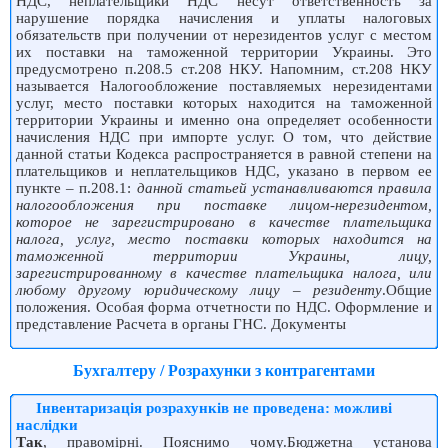
НДС, неплательщики НДС несут ответственность за
нарушение порядка начисления и уплаты налоговых
обязательств при получении от нерезидентов услуг с местом
их поставки на таможенной территории Украины. Это
предусмотрено п.208.5 ст.208 НКУ. Напомним, ст.208 НКУ
называется Налогообложение поставляемых нерезидентами
услуг, место поставки которых находится на таможенной
территории Украины и именно она определяет особенности
начисления НДС при импорте услуг. О том, что действие
данной статьи Кодекса распространяется в равной степени на
плательщиков и неплательщиков НДС, указано в первом ее
пункте – п.208.1:
данной статьей устанавливаются правила
налогообложения при поставке лицом-нерезидентом,
которое не зарегистрировано в качестве плательщика
налога, услуг, место поставки которых находится на
таможенной территории Украины, лицу,
зарегистрированному в качестве плательщика налога, или
любому другому юридическому лицу – резиденту
.Общие
положения. Особая форма отчетности по НДС. Оформление и
представление Расчета в органы ГНС. Документы
Бухгалтеру / Розрахунки з контрагентами
Інвентаризація розрахунків не проведена: можливі
наслідки
Так
, правомірні. Пояснимо чому.Бюджетна установа