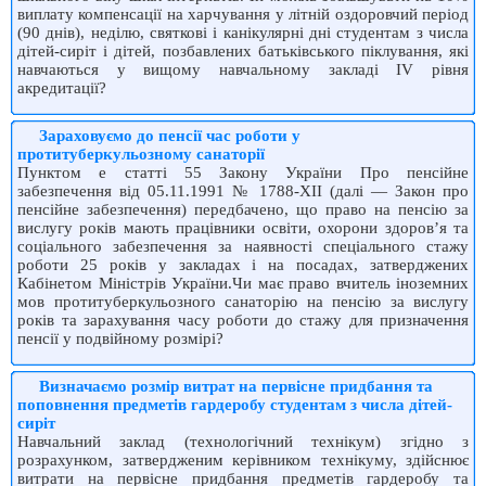
виплату компенсації на харчування у літній оздоровчий період
(90 днів), неділю, святкові і канікулярні дні студентам з числа
дітей-сиріт і дітей, позбавлених батьківського піклування, які
навчаються у вищому навчальному закладі ІV рівня
акредитації?
Зараховуємо до пенсії час роботи у
протитуберкульозному санаторії
Пунктом е статті 55 Закону України Про пенсійне
забезпечення від 05.11.1991 № 1788-XII (далі — Закон про
пенсійне забезпечення) передбачено, що право на пенсію за
вислугу років мають працівники освіти, охорони здоров’я та
соціального забезпечення за наявності спеціального стажу
роботи 25 років у закладах і на посадах, затверджених
Кабінетом Міністрів України.Чи має право вчитель іноземних
мов протитуберкульозного санаторію на пенсію за вислугу
років та зарахування часу роботи до стажу для призначення
пенсії у подвійному розмірі?
Визначаємо розмір витрат на первісне придбання та
поповнення предметів гардеробу студентам з числа дітей-
сиріт
Навчальний заклад (технологічний технікум) згідно з
розрахунком, зат­вердженим керівником технікуму, здійснює
витрати на первісне придбання предметів гардеробу та