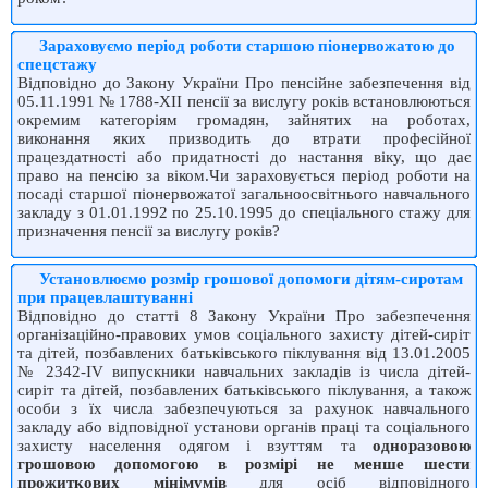
Зараховуємо період роботи старшою піонервожатою до
спецстажу
Відповідно до Закону України Про пенсійне забезпечення від
05.11.1991 № 1788-XII пенсії за вислугу років встановлюються
окремим категоріям громадян, зайнятих на роботах,
виконання яких призводить до втрати професійної
працездатності або придатності до настання віку, що дає
право на пенсію за віком.Чи зараховується період роботи на
посаді старшої піонервожатої загальноосвітнього навчального
закладу з 01.01.1992 по 25.10.1995 до спеціального стажу для
призначення пенсії за вислугу років?
Установлюємо розмір грошової допомоги дітям-сиротам
при працевлаштуванні
Відповідно до статті 8 Закону України Про забезпечення
організаційно-правових умов соціального захисту дітей-сиріт
та дітей, позбавлених батьківського піклування від 13.01.2005
№ 2342-ІV випускники навчальних закладів із числа дітей-
сиріт та дітей, позбавлених батьківського піклування, а також
особи з їх числа забезпечуються за рахунок навчального
закладу або відповідної установи органів праці та соціального
захисту населення одягом і взуттям та
одноразовою
грошовою допомогою в розмірі не менше шести
прожиткових мінімумів
для осіб відповідного