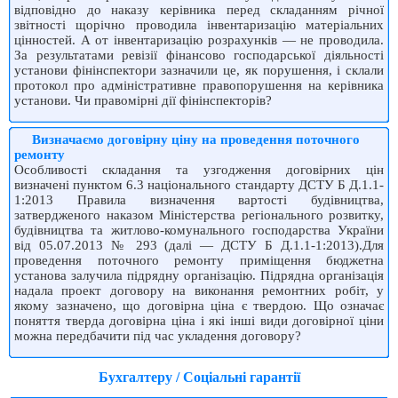
відповідно до наказу керівника перед складанням річної
звітності щорічно проводила інвентаризацію матеріальних
цінностей. А от інвентаризацію розрахунків — не проводила.
За результатами ревізії фінансово господарської діяльності
установи фінінспектори зазначили це, як порушення, і склали
протокол про адміністративне правопорушення на керівника
установи. Чи правомірні дії фінінспекторів?
Визначаємо договірну ціну на проведення поточного
ремонту
Особливості складання та узгодження договірних цін
визначені пунктом 6.3 на­ціонального стандарту ДСТУ Б Д.1.1-
1:2013 Правила визначення вартості будівництва,
затвердженого наказом Міністерства регіонального розвитку,
будівництва та житлово-комунального господарства України
від 05.07.2013 № 293 (далі — ДСТУ Б Д.1.1-1:2013).Для
проведення поточного ремонту приміщення бюджетна
установа залучила підрядну організацію. Підрядна організація
надала проект договору на виконання ремонтних робіт, у
якому зазначено, що договірна ціна є твердою. Що означає
поняття тверда договірна ціна і які інші види договірної ціни
можна передбачити під час укладення договору?
Бухгалтеру / Соціальні гарантії