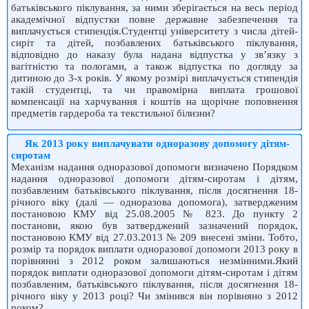
батьківського піклування, за ними зберігається на весь період
академічної відпустки повне державне забезпечення та
виплачується стипендія.Студентці університету з числа дітей-
сиріт та дітей, позбавлених батьківського піклування,
відповідно до наказу була надана відпустка у зв’язку з
вагітністю та пологами, а також відпустка по догляду за
дитиною до 3-х років. У якому розмірі виплачується стипендія
такій студентці, та чи правомірна виплата грошової
компенсації на харчування і коштів на щорічне поповнення
предметів гардероба та текстильної білизни?
Як 2013 року виплачувати одноразову допомогу дітям-
сиротам
Механізм надання одноразової допомоги визначено Порядком
надання одноразової допомоги дітям-сиротам і дітям,
позбавленим батьківського піклування, після досягнення 18-
річного віку (далі — одноразова допомога), затвердженим
постановою КМУ від 25.08.2005 № 823. До пункту 2
постанови, якою був затверджений зазначений порядок,
постановою КМУ від 27.03.2013 № 209 внесені зміни. Тобто,
розмір та порядок виплати одноразової допомоги 2013 року в
порівнянні з 2012 роком залишаються незмінними.Який
порядок виплати одноразової допомоги дітям-сиротам і дітям
позбавленим, батьківського піклування, після досягнення 18-
річного віку у 2013 році? Чи змінився він порівняно з 2012
роком?