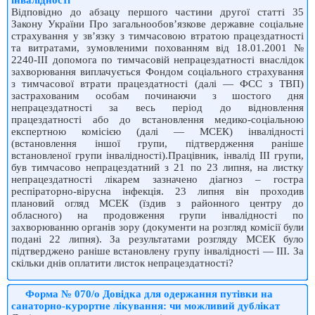
Відповідно до абзацу першого частини другої статті 35
Закону України Про загальнообов’язкове державне соціальне
страхування у зв’язку з тимчасовою втратою працездатності
та витратами, зумовленими похованням від 18.01.2001 №
2240-III допомога по тимчасовій непрацездатності внаслідок
захворювання виплачується Фондом соціального страхування
з тимчасової втрати працездатності (далі — ФСС з ТВП)
застрахованим особам починаючи з шостого дня
непрацездатності за весь період до відновлення
працездатності або до встановлення медико-соціальною
експертною комісією (далі — МСЕК) інвалідності
(встановлення іншої групи, підтвердження раніше
встановленої групи інвалідності).Працівник, інвалід ІІІ групи,
був тимчасово непрацездатний з 21 по 23 липня, на листку
непрацездатності лікарем зазначено діагноз – гостра
респіраторно-вірусна інфекція. 23 липня він проходив
плановий огляд МСЕК (їздив з районного центру до
обласного) на продовження групи інвалідності по
захворюванню органів зору (документи на розгляд комісії були
подані 22 липня). За результатами розгляду МСЕК було
підтверджено раніше встановлену групу інвалідності — III. За
скільки днів оплатити листок непрацездатності?
Форма № 070/о Довідка для одержання путівки на
санаторно-курортне лікування: чи можливий дублікат