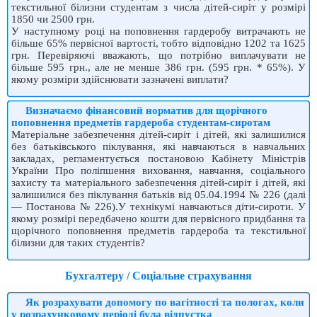
текстильної білизни студентам з числа дітей-сиріт у розмірі
1850 чи 2500 грн.
У наступному році на поповнення гардеробу витрачають не
більше 65% первісної вартості, тобто відповідно 1202 та 1625
грн. Перевіряючі вважають, що потрібно виплачувати не
більше 595 грн., але не менше 386 грн. (595 грн. * 65%). У
якому розміри здійснювати зазначені виплати?
Визначаємо фінансовий норматив для щорічного
поповнення предметів гардероба студентам-сиротам
Матеріальне забезпечення дітей-сиріт і дітей, які залишилися
без батьківського піклування, які навчаються в навчальних
закладах, регламентується постановою Кабінету Міністрів
України Про поліпшення виховання, навчання, соціального
захисту та матеріального забезпечення дітей-сиріт і дітей, які
залишилися без піклування батьків від 05.04.1994 № 226 (далі
— Постанова № 226).У технікумі навчаються діти-сироти. У
якому розмірі передбачено кошти для первісного придбання та
щорічного поповнення предметів гардероба та текстильної
білизни для таких студентів?
Бухгалтеру / Соціальне страхування
Як розрахувати допомогу по вагітності та пологах, коли
у розрахунковому періоді була відпустка