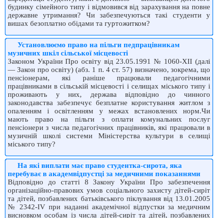
будинку сімейного типу і відмовився від зарахування на повне
державне утримання? Чи забезпечуються такі студенти у
вишах безоплатно обідами та гуртожитком?
Установлюємо право на пільги педпрацівникам
музичних шкіл сільської місцевості
Законом України Про освіту від 23.05.1991 № 1060-XII (далі
— Закон про освіту) (абз. 1 п. 4 ст. 57) визначено, зокрема, що
пенсіонерам, які раніше працювали педагогічними
працівниками в сільській місцевості і селищах міського типу і
проживають у них, держава відповідно до чинного
законодавства забезпечує безплатне користування житлом з
опаленням і освітленням у межах встановлених норм.Чи
мають право на пільги з оплати комунальних послуг
пенсіонери з числа педагогічних працівників, які працювали в
музичній школі системи Міністерства культури в селищі
міського типу?
На які виплати має право студентка-сирота, яка
перебуває в академвідпустці за медичними показаннями
Відповідно до статті 8 Закону України Про забезпечення
організаційно-правових умов соціального захисту дітей-сиріт
та дітей, позбавлених батьківського піклування від 13.01.2005
№ 2342-IV при наданні академічної відпустки за медичним
висновком особам із числа дітей-сиріт та дітей, позбавлених