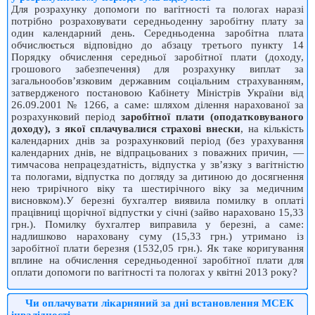
Для розрахунку допомоги по вагітності та пологах наразі
потрібно розраховувати середньоденну заробітну плату за
один календарний день. Середньоденна заробітна плата
обчислюється відповідно до абзацу третього пункту 14
Порядку обчислення середньої заробітної плати (доходу,
грошового забезпечення) для розрахунку виплат за
загальнообов’язковим державним соціальним страхуванням,
затвердженого постановою Кабінету Міністрів України від
26.09.2001 № 1266, а саме: шляхом ділення нарахованої за
розрахунковий період
заробітної плати (оподатковуваного
доходу), з якої сплачувалися страхові внески
, на кількість
календарних днів за розрахунковий період (без урахування
календарних днів, не відпрацьованих з поважних причин, —
тимчасова непрацездатність, відпустка у зв’язку з вагітністю
та пологами, відпустка по догляду за дитиною до досягнення
нею трирічного віку та шестирічного віку за медичним
висновком).У березні бухгалтер виявила помилку в оплаті
працівниці щорічної відпустки у січні (зайво нараховано 15,33
грн.). Помилку бухгалтер виправила у березні, а саме:
надлишково нараховану суму (15,33 грн.) утримано із
заробітної плати березня (1532,05 грн.). Як таке коригування
вплине на обчислення середньоденної заробітної плати для
оплати допомоги по вагітності та пологах у квітні 2013 року?
Чи оплачувати лікарняний за дні встановлення МСЕК
інвалідності