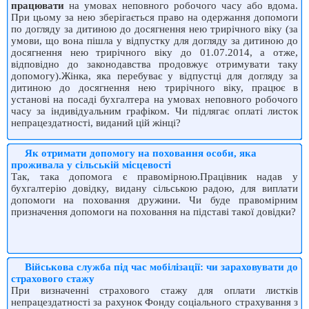
працювати
на умовах неповного робочого часу або вдома.
При цьому за нею зберігається право на одержання допомоги
по догляду за дитиною до досягнення нею трирічного віку (за
умови, що вона пішла у відпустку для догляду за дитиною до
досягнення нею трирічного віку до 01.07.2014, а отже,
відповідно до законодавства продовжує отримувати таку
допомогу).Жінка, яка перебуває у відпустці для догляду за
дитиною до досягнення нею трирічного віку, працює в
установі на посаді бухгалтера на умовах неповного робочого
часу за індивідуальним графіком. Чи підлягає оплаті листок
непрацездатності, виданий цій жінці?
Як отримати допомогу на поховання особи, яка
проживала у сільській місцевості
Так, така допомога є правомірною.Працівник надав у
бухгалтерію довідку, видану сільською радою, для виплати
допомоги на поховання дружини. Чи буде правомірним
призначення допомоги на поховання на підставі такої довідки?
Військова служба під час мобілізації: чи зараховувати до
страхового стажу
При визначенні страхового стажу для оплати листків
непрацездатності за рахунок Фонду соціального страхування з