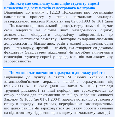
Виплачуємо соціальну стипендію студенту-сироті
незалежно від результатів семестрового контролю
Відповідно до пункту 3.12.2.3 Положення про організацію
навчального процесу у вищих навчальних закладах,
затвердженого наказом Міносвіти від 02.06.1993 № 161 (далі
— Положення про навчальний процес), студентам, які під час
сесії одержали не більше двох незадовільних оцінок,
дозволяється ліквідувати академічну заборгованість до
початку наступного семестру. Повторне складання екзаменів
допускається не більше двох разів з кожної дисципліни: один
раз — викладачу, другий — комісії, яка створюється деканом
факультету (завідувачем відділення).Чи потрібно виплачувати
стипендію студенту-сироті у період, коли він мав академічну
заборгованість?
Чи можна час навчання зарахувати до стажу роботи
Відповідно до пункту 4 статті 24 Закону України Про
загальнообов’язкове державне пенсійне страхування від
09.07.2003 № 1058-IV (далі — Закон № 1058) періо­ди
трудової діяльності та інші періоди, що враховувалися до
стажу роботи для призначення пенсії до набрання чинності
Законом № 1058 (до 01.01.2004), зараховуються до страхового
стажу в порядку і на умовах, передбачених законодавством,
що діяло раніше.Чи зараховується до стажу роботи навчання
на підготовчому відділенні при вищому навчальному закладі?