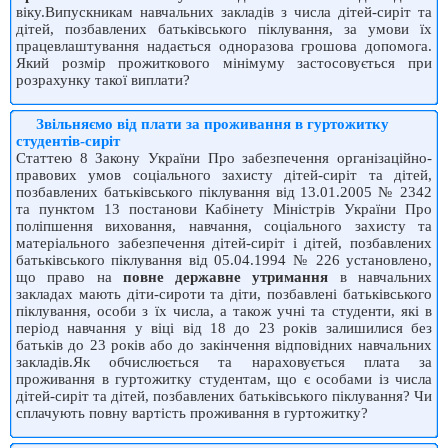
віку.Випускникам навчальних закладів з числа дітей-сиріт та
дітей, позбавлених батьківського піклування, за умови їх
працевлаштування надається одноразова грошова допомога.
Який розмір прожиткового мінімуму застосовується при
розрахунку такої виплати?
Звільняємо від плати за проживання в гуртожитку
студентів-сиріт
Статтею 8 Закону України Про забезпечення організаційно-
правових умов соціального захисту дітей-сиріт та дітей,
позбавлених батьківського піклування від 13.01.2005 № 2342
та пунктом 13 постанови Кабінету Міністрів України Про
поліпшення виховання, навчання, соціального захисту та
матеріального забезпечення дітей-сиріт і дітей, позбавлених
батьківського піклування від 05.04.1994 № 226 установлено,
що право на
повне державне утримання
в навчальних
закладах мають діти-сироти та діти, позбавлені батьківського
піклування, особи з їх числа, а також учні та студенти, які в
період навчання у віці від 18 до 23 років залишилися без
батьків до 23 років або до закінчення відповідних навчальних
закладів.Як обчислюється та нараховується плата за
проживання в гуртожитку студентам, що є особами із числа
дітей-сиріт та дітей, позбавлених батьківського піклування? Чи
сплачують повну вартість проживання в гуртожитку?