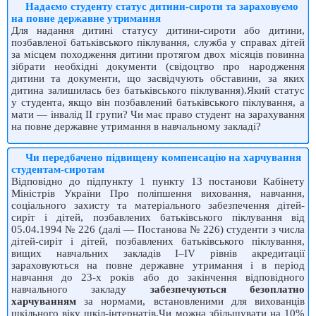
Надаємо студенту статус дитини-сироти та зараховуємо
на повне державне утримання
Для надання дитині статусу дитини-сироти або дитини,
позбавленої батьківського піклування, служба у справах дітей
за місцем походження дитини протягом двох місяців повинна
зібрати необхідні документи (свідоцтво про народження
дитини та документи, що засвідчують обставини, за яких
дитина залишилась без батьківського піклування).Який статус
у студента, якщо він позбавлений батьківського піклування, а
мати — інвалід ІІ групи? Чи має право студент на зарахування
на повне державне утримання в навчальному закладі?
Чи передбачено підвищену компенсацію на харчування
студентам-сиротам
Відповідно до підпункту 1 пункту 13 постанови Кабінету
Міністрів України Про поліпшення виховання, навчання,
соціального захисту та матеріального забезпечення дітей-
сиріт і дітей, позбавлених батьківського піклування від
05.04.1994 № 226 (далі — Постанова № 226) студенти з числа
дітей-сиріт і дітей, позбавлених батьківського піклування,
вищих навчальних закладів І–ІV pівнів aкредитації
зараховуються на повне державне утримання і в період
навчання до 23-х років або до закінчення відповідного
навчального закладу
забезпечуються безоплатно
харчуванням
за нормами, встановленими для вихованців
шкільного віку шкіл-інтернатів.Чи можна збільшувати на 10%