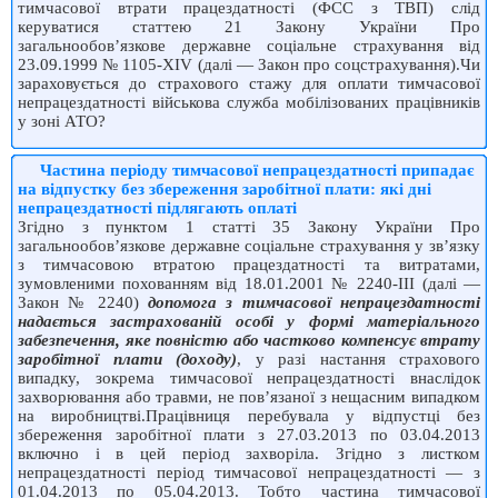
тимчасової втрати працездатності (ФСС з ТВП) слід
керуватися статтею 21 Закону України Про
загальнообов’язкове державне соціальне страхування від
23.09.1999 № 1105-XIV (далі — Закон про соцстрахування).Чи
зараховується до страхового стажу для оплати тимчасової
непраце­здатності військова служба мобілізованих працівників
у зоні АТО?
Частина періоду тимчасової непрацездатності припадає
на відпустку без збереження заробітної плати: які дні
непрацездатності підлягають оплаті
Згідно з пунктом 1 статті 35 Закону України Про
загальнообов’язкове державне соціальне страхування у зв’язку
з тимчасовою втратою працездатності та витратами,
зумовленими похованням від 18.01.2001 № 2240-ІІІ (далі —
Закон № 2240)
допомога з тимчасової непрацездатності
надається застрахованій особі у формі матеріального
забезпечення, яке повністю або частково компенсує втрату
заробітної плати (доходу)
, у разі настання страхового
випадку, зокрема тимчасової непрацездатності внаслідок
захворювання або травми, не пов’язаної з нещасним випадком
на виробництві.Працівниця перебувала у відпустці без
збереження заробітної плати з 27.03.2013 по 03.04.2013
включно і в цей період захворіла. Згідно з листком
непрацездатності період тимчасової непрацездатності — з
01.04.2013 по 05.04.2013. Тобто частина тимчасової