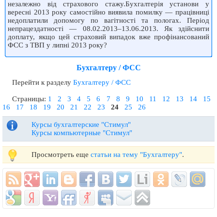
незалежно від страхового стажу.Бухгалтерія установи у
вересні 2013 року самостійно виявила помилку — працівниці
недоплатили допомогу по вагітності та пологах. Період
непрацездатності — 08.02.2013–13.06.2013. Як здійснити
доплату, якщо цей страховий випадок вже профінансований
ФСС з ТВП у липні 2013 року?
Бухгалтеру / ФСС
Перейти к разделу
Бухгалтеру / ФСС
Страницы:
1
2
3
4
5
6
7
8
9
10
11
12
13
14
15
16
17
18
19
20
21
22
23
24
25
26
Курсы бухгалтерские "Стимул"
Курсы компьютерные "Стимул"
Просмотреть еще
статьи на тему "Бухгалтеру"
.