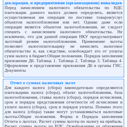
декларации, и предприятиями (организациями) инвалидов
Перед начислением налогового обязательства по НДС
плательщик данного налога должен определить, является
осуществляемая им операция по поставке товаров/услуг
объектом налогообложения или нет. Однако даже если
операция является объектом налогообложения, не следует
спешить с начислением налогового обязательства. Не
исключено, что для данной операции НКУ предусматривает
льготный режим налогообложения. Применение льготы
позволяет налогоплательщику не начислять налоговое
обязательство и, как следствие, освобождает его от уплаты
сумм налога в бюджет.Общие положения. Порядок заполнения
приложения Д6. Таблица 1. Таблица 2. Таблица 3. Таблица 4.
Оформление и представление приложения Д6 в органы ГНС.
Документы
Отчет о суммах налоговых льгот
Для каждого налога (сбора) законодательно определяются
плательщики налога (сбора), объект налогообложения, база
налогообложения, ставка налога (сбора), порядок исчисления,
срок и порядок представления отчетности об исчислении и
уплате налога (сбора), срок и порядок уплаты. Помимо этого
для налога (сбора) также могут устанавливаться налоговые
льготы.Общие положения. Форма и Порядок заполнения
Отчета о льготах. Расчет суммы льготы по налогу на прибыль.
Расчет суммы льготы по НДС. Освобождение от обложения