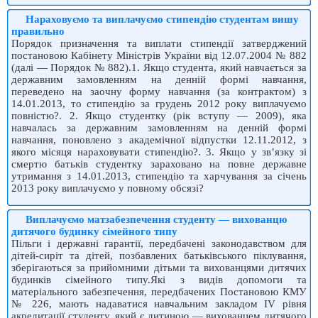
Нараховуємо та виплачуємо стипендію студентам вишу
правильно
Порядок призначення та виплати стипендії затверджений
постановою Кабінету Міністрів України від 12.07.2004 № 882
(далі — Порядок № 882).1. Якщо студента, який навчається за
державним замовленням на денній формі навчання,
переведено на заочну форму навчання (за контрактом) з
14.01.2013, то стипендію за грудень 2012 року виплачуємо
повністю?. 2. Якщо студентку (рік вступу — 2009), яка
навчалась за державним замовленням на денній формі
навчання, поновлено з академічної відпустки 12.11.2012, з
якого місяця нараховувати стипендію?. 3. Якщо у зв’язку зі
смертю батьків студентку зараховано на повне державне
утримання з 14.01.2013, стипендію та харчування за січень
2013 року виплачуємо у повному обсязі?
Виплачуємо матзабезпечення студенту — вихованцю
дитячого будинку сімейного типу
Пільги і державні гарантії, передбачені законодавством для
дітей-сиріт та дітей, позбавлених батьківського піклування,
зберігаються за прийомними дітьми та вихованцями дитячих
будинків сімейного типу.Які з видів допомоги та
матеріального забезпечення, передбачених Постановою КМУ
№ 226, мають надаватися навчальним закладом ІV рівня
акредитації студенту, який є дитиною — вихованцем дитячого