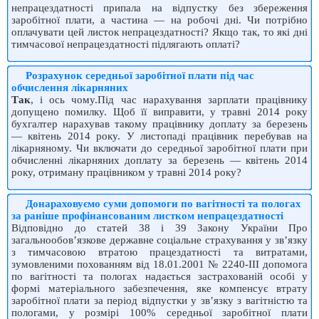
непрацездатності припала на відпустку без збереження
заробітної плати, а частина — на робочі дні. Чи потрібно
оплачувати цей листок непрацездатності? Якщо так, то які дні
тимчасової непрацездатності підлягають оплаті?
Розрахунок середньої заробітної плати під час
обчислення лікарняних
Так
, і ось чому.Під час нарахування зарплати працівнику
допущено помилку. Щоб її виправити, у травні 2014 року
бухгалтер нарахував такому працівнику доплату за березень
— квітень 2014 року. У листопаді працівник перебував на
лікарняному. Чи включати до середньої заробітної плати при
обчисленні лікарняних доплату за березень — квітень 2014
року, отриману працівником у травні 2014 року?
Донараховуємо суми допомоги по вагітності та пологах
за раніше профінансованим листком непрацездатності
Відповідно до статей 38 і 39 Закону України Про
загальнообов’язкове державне соціальне страхування у зв’язку
з тимчасовою втратою працездатності та витратами,
зумовленими похованням від 18.01.2001 № 2240-III допомога
по вагітності та пологах надається застрахованій особі у
формі матеріального забезпечення, яке компенсує втрату
заробітної плати за період відпустки у зв’язку з вагітністю та
пологами, у розмірі 100% середньої заробітної плати