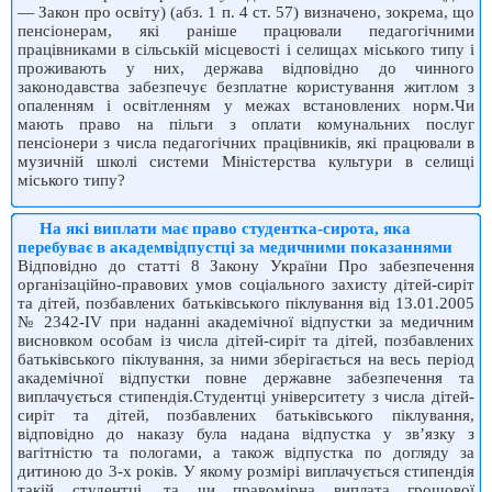
— Закон про освіту) (абз. 1 п. 4 ст. 57) визначено, зокрема, що
пенсіонерам, які раніше працювали педагогічними
працівниками в сільській місцевості і селищах міського типу і
проживають у них, держава відповідно до чинного
законодавства забезпечує безплатне користування житлом з
опаленням і освітленням у межах встановлених норм.Чи
мають право на пільги з оплати комунальних послуг
пенсіонери з числа педагогічних працівників, які працювали в
музичній школі системи Міністерства культури в селищі
міського типу?
На які виплати має право студентка-сирота, яка
перебуває в академвідпустці за медичними показаннями
Відповідно до статті 8 Закону України Про забезпечення
організаційно-правових умов соціального захисту дітей-сиріт
та дітей, позбавлених батьківського піклування від 13.01.2005
№ 2342-IV при наданні академічної відпустки за медичним
висновком особам із числа дітей-сиріт та дітей, позбавлених
батьківського піклування, за ними зберігається на весь період
академічної відпустки повне державне забезпечення та
виплачується стипендія.Студентці університету з числа дітей-
сиріт та дітей, позбавлених батьківського піклування,
відповідно до наказу була надана відпустка у зв’язку з
вагітністю та пологами, а також відпустка по догляду за
дитиною до 3-х років. У якому розмірі виплачується стипендія
такій студентці, та чи правомірна виплата грошової