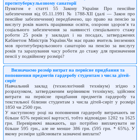
протитуберкульозному санаторії
Пунктом е статті 55 Закону України Про пенсійне
забезпечення від 05.11.1991 № 1788-XII (далі — Закон про
пенсійне забезпечення) передбачено, що право на пенсію за
вислугу років мають працівники освіти, охорони здоров’я та
соціального забезпечення за наявності спеціального стажу
роботи 25 років у закладах і на посадах, затверджених
Кабінетом Міністрів України.Чи має право вчитель іноземних
мов протитуберкульозного санаторію на пенсію за вислугу
років та зарахування часу роботи до стажу для призначення
пенсії у подвійному розмірі?
Визначаємо розмір витрат на первісне придбання та
поповнення предметів гардеробу студентам з числа дітей-
сиріт
Навчальний заклад (технологічний технікум) згідно з
розрахунком, зат­вердженим керівником технікуму, здійснює
витрати на первісне придбання предметів гардеробу та
текстильної білизни студентам з числа дітей-сиріт у розмірі
1850 чи 2500 грн.
У наступному році на поповнення гардеробу витрачають не
більше 65% первісної вартості, тобто відповідно 1202 та 1625
грн. Перевіряючі вважають, що потрібно виплачувати не
більше 595 грн., але не менше 386 грн. (595 грн. * 65%). У
якому розміри здійснювати зазначені виплати?