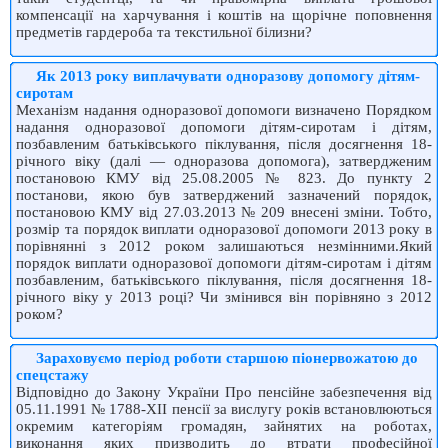
компенсації на харчування і коштів на щорічне поповнення
предметів гардероба та текстильної білизни?
Як 2013 року виплачувати одноразову допомогу дітям-
сиротам
Механізм надання одноразової допомоги визначено Порядком
надання одноразової допомоги дітям-сиротам і дітям,
позбавленим батьківського піклування, після досягнення 18-
річного віку (далі — одноразова допомога), затвердженим
постановою КМУ від 25.08.2005 № 823. До пункту 2
постанови, якою був затверджений зазначений порядок,
постановою КМУ від 27.03.2013 № 209 внесені зміни. Тобто,
розмір та порядок виплати одноразової допомоги 2013 року в
порівнянні з 2012 роком залишаються незмінними.Який
порядок виплати одноразової допомоги дітям-сиротам і дітям
позбавленим, батьківського піклування, після досягнення 18-
річного віку у 2013 році? Чи змінився він порівняно з 2012
роком?
Зараховуємо період роботи старшою піонервожатою до
спецстажу
Відповідно до Закону України Про пенсійне забезпечення від
05.11.1991 № 1788-XII пенсії за вислугу років встановлюються
окремим категоріям громадян, зайнятих на роботах,
виконання яких призводить до втрати професійної