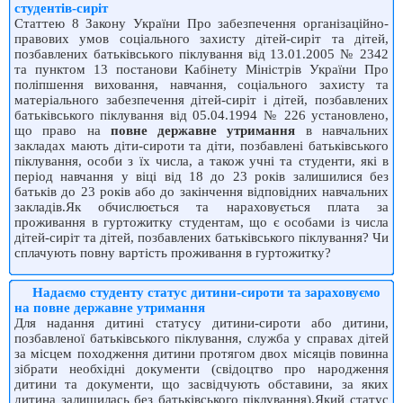
студентів-сиріт
Статтею 8 Закону України Про забезпечення організаційно-
правових умов соціального захисту дітей-сиріт та дітей,
позбавлених батьківського піклування від 13.01.2005 № 2342
та пунктом 13 постанови Кабінету Міністрів України Про
поліпшення виховання, навчання, соціального захисту та
матеріального забезпечення дітей-сиріт і дітей, позбавлених
батьківського піклування від 05.04.1994 № 226 установлено,
що право на
повне державне утримання
в навчальних
закладах мають діти-сироти та діти, позбавлені батьківського
піклування, особи з їх числа, а також учні та студенти, які в
період навчання у віці від 18 до 23 років залишилися без
батьків до 23 років або до закінчення відповідних навчальних
закладів.Як обчислюється та нараховується плата за
проживання в гуртожитку студентам, що є особами із числа
дітей-сиріт та дітей, позбавлених батьківського піклування? Чи
сплачують повну вартість проживання в гуртожитку?
Надаємо студенту статус дитини-сироти та зараховуємо
на повне державне утримання
Для надання дитині статусу дитини-сироти або дитини,
позбавленої батьківського піклування, служба у справах дітей
за місцем походження дитини протягом двох місяців повинна
зібрати необхідні документи (свідоцтво про народження
дитини та документи, що засвідчують обставини, за яких
дитина залишилась без батьківського піклування).Який статус