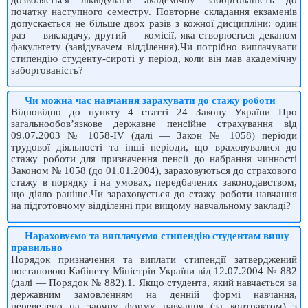
дозволяється ліквідувати академічну заборгованість до
початку наступного семестру. Повторне складання екзаменів
допускається не більше двох разів з кожної дисципліни: один
раз — викладачу, другий — комісії, яка створюється деканом
факультету (завідувачем відділення).Чи потрібно виплачувати
стипендію студенту-сироті у період, коли він мав академічну
заборгованість?
Чи можна час навчання зарахувати до стажу роботи
Відповідно до пункту 4 статті 24 Закону України Про
загальнообов’язкове державне пенсійне страхування від
09.07.2003 № 1058-IV (далі — Закон № 1058) періо­ди
трудової діяльності та інші періоди, що враховувалися до
стажу роботи для призначення пенсії до набрання чинності
Законом № 1058 (до 01.01.2004), зараховуються до страхового
стажу в порядку і на умовах, передбачених законодавством,
що діяло раніше.Чи зараховується до стажу роботи навчання
на підготовчому відділенні при вищому навчальному закладі?
Нараховуємо та виплачуємо стипендію студентам вишу
правильно
Порядок призначення та виплати стипендії затверджений
постановою Кабінету Міністрів України від 12.07.2004 № 882
(далі — Порядок № 882).1. Якщо студента, який навчається за
державним замовленням на денній формі навчання,
переведено на заочну форму навчання (за контрактом) з