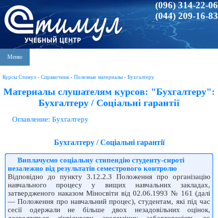
(096) 314-22-06
(044) 209-16-83
Меню
Курсы Стимул
›
Справочник
›
Полезные материалы
›
Бухгалтеру
Материалы слушателям курсов: "Бухгалтеру":
Бухгалтеру / Соціальні гарантії
Оглавление: Бухгалтеру
Бухгалтеру / Соціальні гарантії
Виплачуємо соціальну стипендію студенту-сироті
незалежно від результатів семестрового контролю
Відповідно до пункту 3.12.2.3 Положення про організацію
навчального процесу у вищих навчальних закладах,
затвердженого наказом Міносвіти від 02.06.1993 № 161 (далі
— Положення про навчальний процес), студентам, які під час
сесії одержали не більше двох незадовільних оцінок,