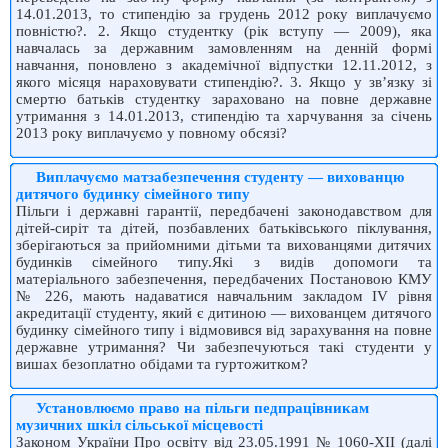
14.01.2013, то стипендію за грудень 2012 року виплачуємо
повністю?. 2. Якщо студентку (рік вступу — 2009), яка
навчалась за державним замовленням на денній формі
навчання, поновлено з академічної відпустки 12.11.2012, з
якого місяця нараховувати стипендію?. 3. Якщо у зв’язку зі
смертю батьків студентку зараховано на повне державне
утримання з 14.01.2013, стипендію та харчування за січень
2013 року виплачуємо у повному обсязі?
Виплачуємо матзабезпечення студенту — вихованцю
дитячого будинку сімейного типу
Пільги і державні гарантії, передбачені законодавством для
дітей-сиріт та дітей, позбавлених батьківського піклування,
зберігаються за прийомними дітьми та вихованцями дитячих
будинків сімейного типу.Які з видів допомоги та
матеріального забезпечення, передбачених Постановою КМУ
№ 226, мають надаватися навчальним закладом ІV рівня
акредитації студенту, який є дитиною — вихованцем дитячого
будинку сімейного типу і відмовився від зарахування на повне
державне утримання? Чи забезпечуються такі студенти у
вишах безоплатно обідами та гуртожитком?
Установлюємо право на пільги педпрацівникам
музичних шкіл сільської місцевості
Законом України Про освіту від 23.05.1991 № 1060-XII (далі