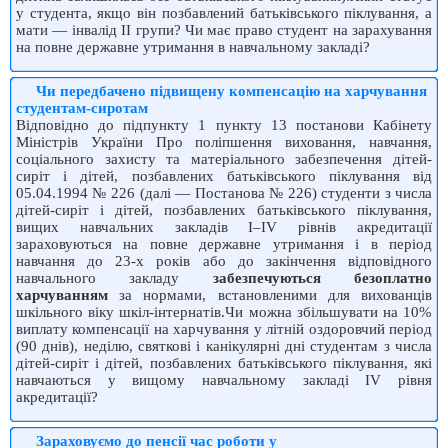
у студента, якщо він позбавлений батьківського піклування, а
мати — інвалід ІІ групи? Чи має право студент на зарахування
на повне державне утримання в навчальному закладі?
Чи передбачено підвищену компенсацію на харчування
студентам-сиротам
Відповідно до підпункту 1 пункту 13 постанови Кабінету
Міністрів України Про поліпшення виховання, навчання,
соціального захисту та матеріального забезпечення дітей-
сиріт і дітей, позбавлених батьківського піклування від
05.04.1994 № 226 (далі — Постанова № 226) студенти з числа
дітей-сиріт і дітей, позбавлених батьківського піклування,
вищих навчальних закладів І–ІV pівнів aкредитації
зараховуються на повне державне утримання і в період
навчання до 23-х років або до закінчення відповідного
навчального закладу
забезпечуються безоплатно
харчуванням
за нормами, встановленими для вихованців
шкільного віку шкіл-інтернатів.Чи можна збільшувати на 10%
виплату компенсації на харчування у літній оздоровчий період
(90 днів), неділю, святкові і канікулярні дні студентам з числа
дітей-сиріт і дітей, позбавлених батьківського піклування, які
навчаються у вищому навчальному закладі ІV рівня
акредитації?
Зараховуємо до пенсії час роботи у