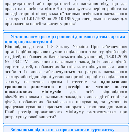
працездатності або придатності до настання віку, що дає
право на пенсію за віком.Чи зараховується період роботи на
посаді старшої піонервожатої загальноосвітнього навчального
закладу з 01.01.1992 по 25.10.1995 до спеціального стажу для
призначення пенсії за вислугу років?
Установлюємо розмір грошової допомоги дітям-сиротам
при працевлаштуванні
Відповідно до статті 8 Закону України Про забезпечення
організаційно-правових умов соціального захисту дітей-сиріт
та дітей, позбавлених батьківського піклування від 13.01.2005
№ 2342-ІV випускники навчальних закладів із числа дітей-
сиріт та дітей, позбавлених батьківського піклування, а також
особи з їх числа забезпечуються за рахунок навчального
закладу або відповідної установи органів праці та соціального
захисту населення одягом і взуттям та
одноразовою
грошовою допомогою в розмірі не менше шести
прожиткових мінімумів
для осіб відповідного
віку.Випускникам навчальних закладів з числа дітей-сиріт та
дітей, позбавлених батьківського піклування, за умови їх
працевлаштування надається одноразова грошова допомога.
Який розмір прожиткового мінімуму застосовується при
розрахунку такої виплати?
Звільняємо від плати за проживання в гуртожитку