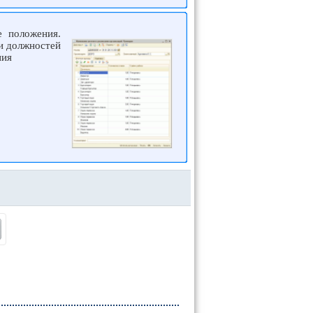
 положения.
и должностей
ния