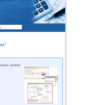
ры"
льным сроком