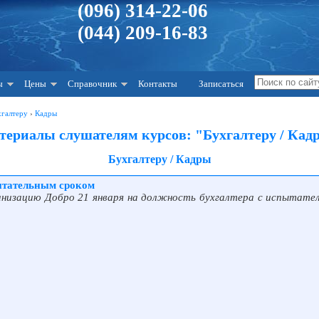
(096) 314-22-06
(044) 209-16-83
ы
Цены
Справочник
Контакты
Записаться
хгалтеру
›
Кадры
териалы слушателям курсов: "Бухгалтеру / Кад
Бухгалтеру / Кадры
ытательным сроком
анизацию Добро 21 января на должность бухгалтера с испытате