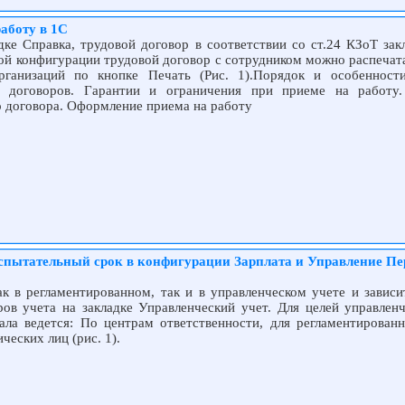
аботу в 1С
ке Справка, трудовой договор в соответствии со ст.24 КЗоТ закл
вой конфигурации трудовой договор с сотрудником можно распечат
рганизаций по кнопке Печать (Рис. 1).Порядок и особенност
х договоров. Гарантии и ограничения при приеме на работу.
о договора. Оформление приема на работу
испытательный срок в конфигурации Зарплата и Управление П
ак в регламентированном, так и в управленческом учете и зависи
ов учета на закладке Управленческий учет. Для целей управленч
ала ведется: По центрам ответственности, для регламентирован
ческих лиц (рис. 1).