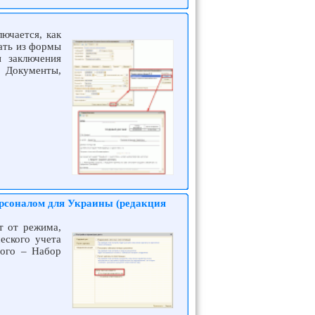
ючается, как
ать из формы
и заключения
 Документы,
ерсоналом для Украины (редакция
т от режима,
еского учета
ного – Набор