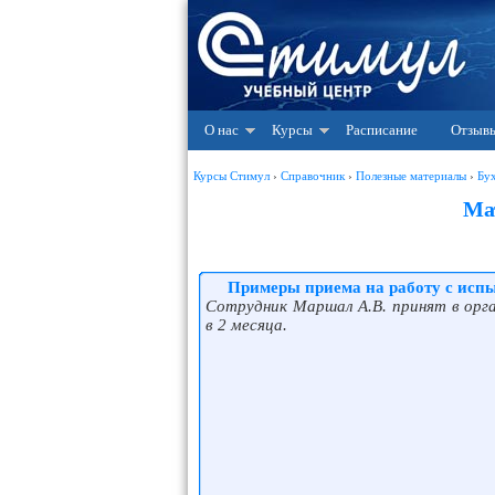
О нас
Курсы
Расписание
Отзыв
Курсы Стимул
›
Справочник
›
Полезные материалы
›
Бу
Ма
Примеры приема на работу с исп
Сотрудник Маршал А.В. принят в орг
в 2 месяца.