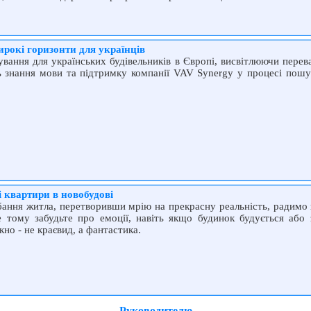
ирокі горизонти для українців
вання для українських будівельників в Європі, висвітлюючи перев
ь знання мови та підтримку компанії VAV Synergy у процесі пошу
 квартири в новобудові
ання житла, перетворивши мрію на прекрасну реальність, радимо 
 тому забудьте про емоції, навіть якщо будинок будується або 
ікно - не краєвид, а фантастика.
Руководителю