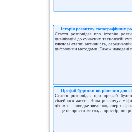
Історія розвитку топографічних роб
Стаття розповідає про історію розв
цивілізацій до сучасних технологій су
ключові етапи: античність, середньовіч
цифровими методами. Також наведені пр
Префаб будинки як рішення для сі
Стаття розповідає про префаб будин
сімейного життя. Вона розвінчує міфи
дітьми — швидке зведення, енергоефект
— це не просто житло, а простір, що р