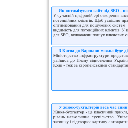
Як оптимізувати сайт під SEO - по
У сучасній цифровій ері створення вис
потенційних клієнтів. Щоб успішно пра
оптимізований для пошукових систем, 
видимість для потенційних клієнтів. У 
для SEO, включаючи пошук ключових слі
З Києва до Варшави можна буде ді
Міністерство інфраструктури представ
увійшов до Плану відновлення України
Колії - теж за європейськими стандарта
У жінок-бухгалтерів весь час сини
Жінка-бухгалтер - це класичний приклад
рівень навколишнє суспільство. Унів
затишку і відтворює картину автократич