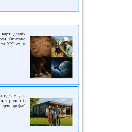
 карт давніх
стем. Описано
та XXI ст. із
котеджам для
 для родин із
 ідея: префаб