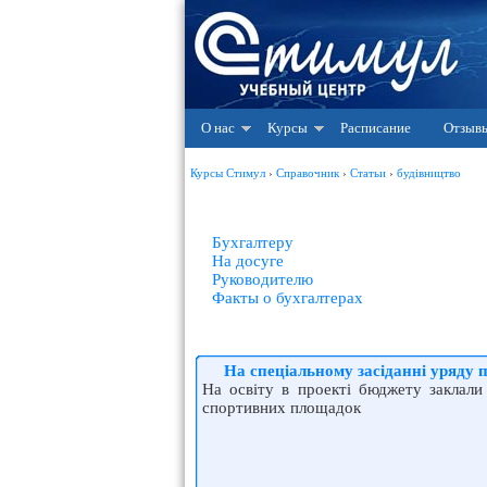
О нас
Курсы
Расписание
Отзыв
Курсы Стимул
›
Справочник
›
Статьи
›
будівництво
Бухгалтеру
На досуге
Руководителю
Факты о бухгалтерах
На спеціальному засіданні уряду 
На освіту в проекті бюджету заклали
спортивних площадок