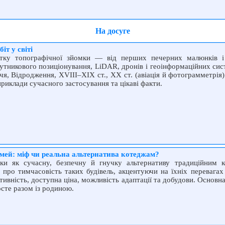
На досуге
іт у світі
итку топографічної зйомки — від перших печерних малюнків і
путникового позиціонування, LiDAR, дронів і геоінформаційних си
чя, Відродження, XVIII–XIX ст., XX ст. (авіація й фотограмметрія) 
иклади сучасного застосування та цікаві факти.
мей: міф чи реальна альтернатива котеджам?
ки як сучасну, безпечну й гнучку альтернативу традиційним 
 про тимчасовість таких будівель, акцентуючи на їхніх перевагах
ивність, доступна ціна, можливість адаптації та добудови. Основна
осте разом із родиною.