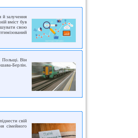
я й залучення
ній вміст був
льшувати свою
оптимізований
а Польщі. Він
ршава-Берлін.
піднести свій
ня сімейного