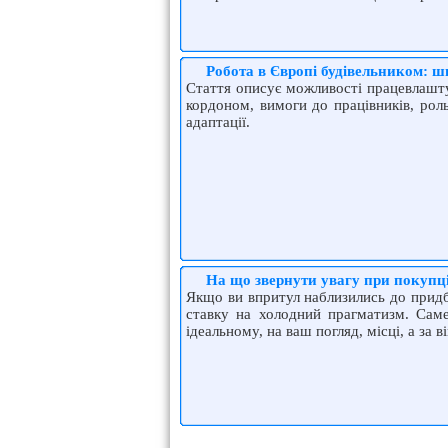
Робота в Європі будівельником: ш
Стаття описує можливості працевлашту
кордоном, вимоги до працівників, рол
адаптації.
На що звернути увагу при покупці
Якщо ви впритул наблизились до придб
ставку на холодний прагматизм. Саме
ідеальному, на ваш погляд, місці, а за в