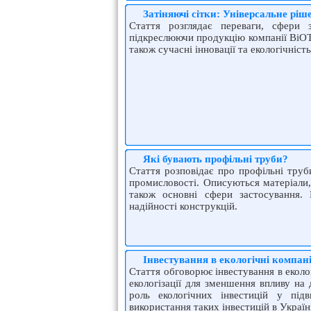
Затіняючі сітки: Універсальне ріш
Стаття розглядає переваги, сфери 
підкреслюючи продукцію компанії BiOTOl
також сучасні інновації та екологічність
Які бувають профільні труби?
Стаття розповідає про профільні труби
промисловості. Описуються матеріали,
також основні сфери застосування. 
надійності конструкцій.
Інвестування в екологічні компані
Стаття обговорює інвестування в еколог
екологізації для зменшення впливу на 
роль екологічних інвестицій у під
використання таких інвестицій в Україн