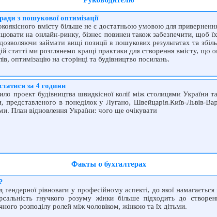
ради з пошукової оптимізації
окоякісного вмісту більше не є достатньою умовою для приверненн
цювати на онлайн-ринку, бізнес повинен також забезпечити, щоб їх
дозволяючи займати вищі позиції в пошукових результатах та збі
цій статті ми розглянемо кращі практики для створення вмісту, що 
в, оптимізацію на сторінці та будівництво посилань.
статися за 4 години
ило проект будівництва швидкісної колії між столицями України т
, представленого в понеділок у Лугано, Швейцарія.Київ-Львів-Ва
ми. План відновлення України: чого ще очікувати
Факты о бухгалтерах
?
 гендерної рівноваги у професійному аспекті, до якої намагається 
ерсальність гнучкого розуму жінки більше підходить до створен
ного розподілу ролей між чоловіком, жінкою та їх дітьми.