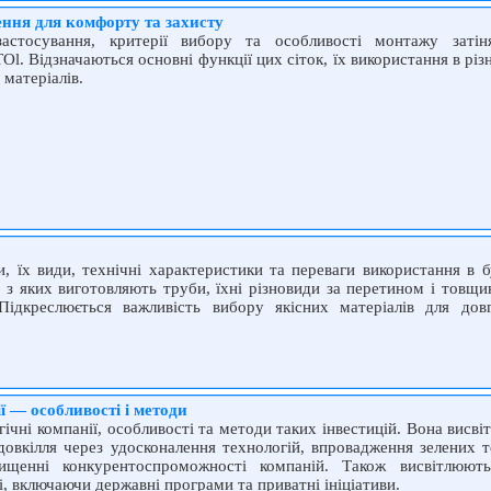
ення для комфорту та захисту
застосування, критерії вибору та особливості монтажу затін
. Відзначаються основні функції цих сіток, їх використання в різн
 матеріалів.
, їх види, технічні характеристики та переваги використання в б
 з яких виготовляють труби, їхні різновиди за перетином і товщи
Підкреслюється важливість вибору якісних матеріалів для довг
ї — особливості і методи
ічні компанії, особливості та методи таких інвестицій. Вона висві
довкілля через удосконалення технологій, впровадження зелених т
вищенні конкурентоспроможності компаній. Також висвітлюют
і, включаючи державні програми та приватні ініціативи.