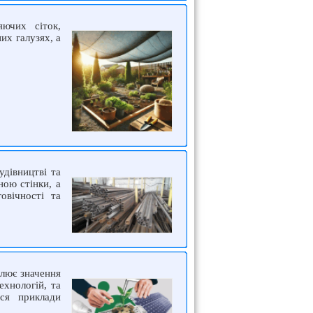
яючих сіток,
их галузях, а
удівництві та
ною стінки, а
овічності та
тлює значення
ехнологій, та
ься приклади