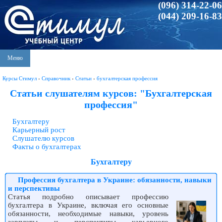
(096) 314-22-06
(044) 209-16-83
Меню
Курсы Стимул
›
Справочник
›
Статьи
›
бухгалтерская профессия
Статьи слушателям курсов: "Бухгалтерская
профессия"
Бухгалтеру
Карьерный рост
Слушателю курсов
Факты о бухгалтерах
Бухгалтеру
Профессия бухгалтера в Украине: обязанности, навыки
и перспективы
Статья подробно описывает профессию
бухгалтера в Украине, включая его основные
обязанности, необходимые навыки, уровень