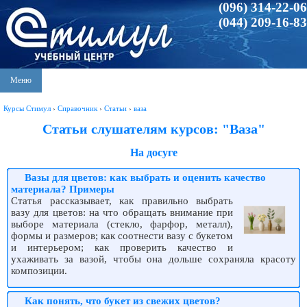
(096) 314-22-06
(044) 209-16-83
Меню
Курсы Стимул
›
Справочник
›
Статьи
›
ваза
Статьи слушателям курсов: "Ваза"
На досуге
Вазы для цветов: как выбрать и оценить качество
материала? Примеры
Статья рассказывает, как правильно выбрать
вазу для цветов: на что обращать внимание при
выборе материала (стекло, фарфор, металл),
формы и размеров; как соотнести вазу с букетом
и интерьером; как проверить качество и
ухаживать за вазой, чтобы она дольше сохраняла красоту
композиции.
Как понять, что букет из свежих цветов?