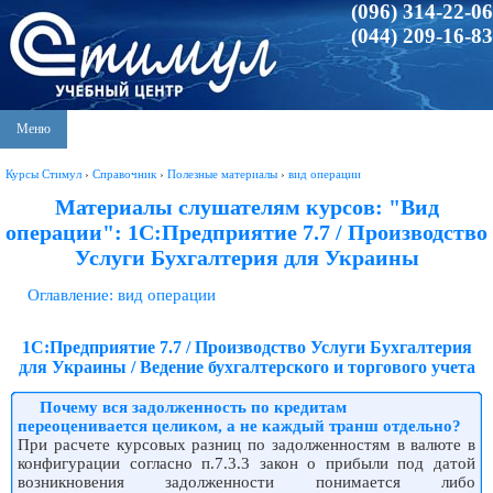
(096) 314-22-06
(044) 209-16-83
Меню
Курсы Стимул
›
Справочник
›
Полезные материалы
›
вид операции
Материалы слушателям курсов: "Вид
операции": 1С:Предприятие 7.7 / Производство
Услуги Бухгалтерия для Украины
Оглавление: вид операции
1С:Предприятие 7.7 / Производство Услуги Бухгалтерия
для Украины / Ведение бухгалтерского и торгового учета
Почему вся задолженность по кредитам
переоценивается целиком, а не каждый транш отдельно?
При расчете курсовых разниц по задолженностям в валюте в
конфигурации согласно п.7.3.3 закон о прибыли под датой
возникновения задолженности понимается либо