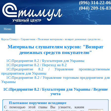
(096) 314-22-06
(044) 209-16-83
Меню
Курсы Стимул
›
Справочник
›
Полезные материалы
›
возврат денежных средств по…
Материалы слушателям курсов: "Возврат
денежных средств покупателю"
1С:Предприятие 8.2 / Бухгалтерия для Украины
1С:Предприятие 8.2 / Переход на 8.2
1С:Предприятие 8.2 / Управление производственным
предприятием для Украины
1С:Предприятие 8.2 / Управление торговым предприятием для
Украины
1С:Предприятие 8.2 / Бухгалтерия для Украины / Ведение
учета
Платежное поручение исходящее
С помощью этой главы Вы узнаете, каким