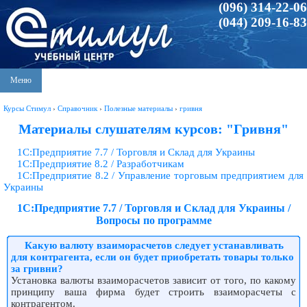
(096) 314-22-06
(044) 209-16-83
Меню
Курсы Стимул
›
Справочник
›
Полезные материалы
›
гривня
Материалы слушателям курсов: "Гривня"
1С:Предприятие 7.7 / Торговля и Склад для Украины
1С:Предприятие 8.2 / Разработчикам
1С:Предприятие 8.2 / Управление торговым предприятием для
Украины
1С:Предприятие 7.7 / Торговля и Склад для Украины /
Вопросы по программе
Какую валюту взаиморасчетов следует устанавливать
для контрагента, если он будет приобретать товары только
за гривни?
Установка валюты взаиморасчетов зависит от того, по какому
принципу ваша фирма будет строить взаиморасчеты с
контрагентом.