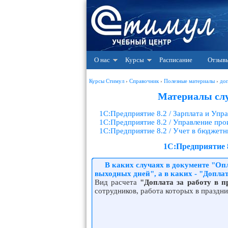
О нас
Курсы
Расписание
Отзыв
Курсы Стимул
›
Справочник
›
Полезные материалы
›
доп
Материалы слу
1С:Предприятие 8.2 / Зарплата и Уп
1С:Предприятие 8.2 / Управление пр
1С:Предприятие 8.2 / Учет в бюджет
1С:Предприятие 
В каких случаях в документе "Оп
выходных дней", а в каких - "Допла
Вид расчета
"Доплата за работу в 
сотрудников, работа которых в праздн