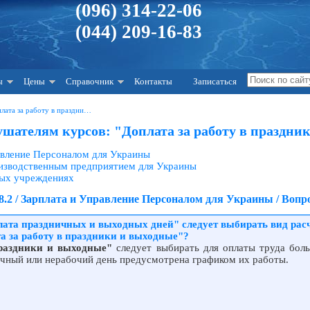
(096) 314-22-06
(044) 209-16-83
ы
Цены
Справочник
Контакты
Записаться
лата за работу в праздни…
шателям курсов: "Доплата за работу в праздни
равление Персоналом для Украины
оизводственным предприятием для Украины
ных учреждениях
8.2 / Зарплата и Управление Персоналом для Украины / Вопр
лата праздничных и выходных дней" следует выбирать вид рас
та за работу в праздники и выходные"?
праздники и выходные"
следует выбирать для оплаты труда боль
ичный или нерабочий день предусмотрена графиком их работы.