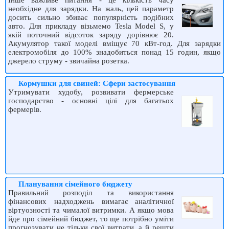
Інше важливе питання - це кількість часу
необхідне для зарядки. На жаль, цей параметр
досить сильно збиває популярність подібних
авто. Для прикладу візьмемо Tesla Model S, у
якій поточний відсоток заряду дорівнює 20.
Акумулятор такої моделі вміщує 70 кВт-год. Для зарядки
електромобіля до 100% знадобиться понад 15 годин, якщо
джерело струму - звичайна розетка.
Кормушки для свиней: Сфери застосування
Утримувати худобу, розвивати фермерське
господарство - основні цілі для багатьох
фермерів.
Планування сімейного бюджету
Правильний розподіл та використання
фінансових надходжень вимагає аналітичної
віртуозності та чималої витримки. А якщо мова
йде про сімейний бюджет, то ще потрібно уміти
прогнозувати не тільки свої витрати, а й решти