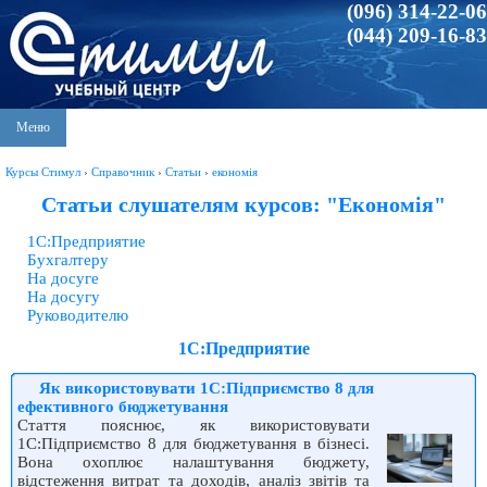
(096) 314-22-06
(044) 209-16-83
Меню
Курсы Стимул
›
Справочник
›
Статьи
›
економія
Статьи слушателям курсов: "Економія"
1С:Предприятие
Бухгалтеру
На досуге
На досугу
Руководителю
1С:Предприятие
Як використовувати 1С:Підприємство 8 для
ефективного бюджетування
Стаття пояснює, як використовувати
1С:Підприємство 8 для бюджетування в бізнесі.
Вона охоплює налаштування бюджету,
відстеження витрат та доходів, аналіз звітів та