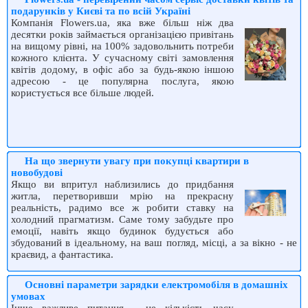
подарункiв у Києві та по всiй Українi
Компанія Flowers.ua, яка вже більш ніж два
десятки років займається організацією привітань
на вищому рівні, на 100% задовольнить потреби
кожного клієнта. У сучасному світі замовлення
квітів додому, в офіс або за будь-якою іншою
адресою - це популярна послуга, якою
користується все більше людей.
На що звернути увагу при покупці квартири в
новобудові
Якщо ви впритул наблизились до придбання
житла, перетворивши мрію на прекрасну
реальність, радимо все ж робити ставку на
холодний прагматизм. Саме тому забудьте про
емоції, навіть якщо будинок будується або
збудований в ідеальному, на ваш погляд, місці, а за вікно - не
краєвид, а фантастика.
Основні параметри зарядки електромобіля в домашніх
умовах