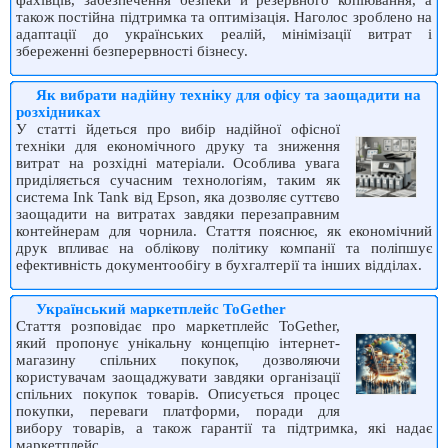
фахівців, забезпечення безпеки й резервного копіювання, а
також постійна підтримка та оптимізація. Наголос зроблено на
адаптації до українських реалій, мінімізації витрат і
збереженні безперервності бізнесу.
Як вибрати надійну техніку для офісу та заощадити на
розхідниках
У статті йдеться про вибір надійної офісної
техніки для економічного друку та зниження
витрат на розхідні матеріали. Особлива увага
приділяється сучасним технологіям, таким як
система Ink Tank від Epson, яка дозволяє суттєво
заощадити на витратах завдяки перезаправним
контейнерам для чорнила. Стаття пояснює, як економічний
друк впливає на облікову політику компанії та поліпшує
ефективність документообігу в бухгалтерії та інших відділах.
Український маркетплейс ToGether
Стаття розповідає про маркетплейс ToGether,
який пропонує унікальну концепцію інтернет-
магазину спільних покупок, дозволяючи
користувачам заощаджувати завдяки організації
спільних покупок товарів. Описується процес
покупки, переваги платформи, поради для
вибору товарів, а також гарантії та підтримка, які надає
маркетплейс.