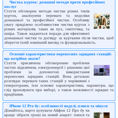
Чистка курток: домашні методи проти професійних
послуг
Стаття обговорює методи чистки різних типів
курток, аналізуючи переваги та недоліки
домашньої та професійної чистки. Особливу
увагу приділено особливостям чистки курток з
різних матеріалів, таких як пух, синтетика, та
шкіра. Також надаються поради для ефективної
домашньої чистки та догляду за куртками після чистки, щоб
зберегти їхній зовнішній вигляд та функціональність.
Основні характеристики переносних зарядних станцій:
що потрібно знати?
Стаття присвячена обговоренню проблеми
частих відключень електроенергії і рішенню цієї
проблеми за допомогою використання
переносних зарядних станцій. Вона детально
розглядає переваги таких станцій у порівнянні з
генераторами, їхні основні характеристики, параметри, що
слід враховувати при виборі, а також можливості зарядки та
придбання.
iPhone 12 Pro бу: особливості моделі, плюси та мінуси
Дізнайтесь, варто купувати Айфон 12 Про бу чи
краще зібрати гроші на новий апарат: плюси та