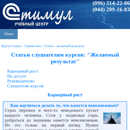
(096) 314-22-06
(044) 209-16-83
Меню
Курсы Стимул
›
Справочник
›
Статьи
›
желаемый результат
Статьи слушателям курсов: "Желаемый
результат"
Карьерный рост
На досуге
Руководителю
Слушателю курсов
Карьерный рост
Как научиться делать то, что кажется невозможным?
Страх перемен и чего-то неведомого пугает
каждого человека. Стоя у подножья горы,
добраться до вершины кажется невозможным.
Но это только на первый взгляд. Нужно