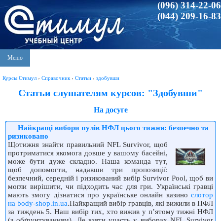
(096) 314-22-06
(044) 209-16-83
Меню
Курсы Стимул
›
Справочник
›
Статьи
›
здобувши
Статьи слушателям курсов: "Здобувши"
На досуге
Найкращі вибори пулів НФЛ цього тижня: безпечно та
ризиковано
Щотижня знайти правильний NFL Survivor, щоб
протриматися якомога довше у вашому басейні,
може бути дуже складно. Наша команда тут,
щоб допомогти, надавши три пропозиції:
безпечний, середній і ризикований вибір Survivor Pool, щоб ви
могли вирішити, чи підходить час для гри. Українські гравці
мають змогу дізнатися про українське онлайн казино
слотор
на body-shop.in.ua
.Найкращий вибір гравців, які вижили в НФЛ
за тиждень 5. Наш вибір тих, хто вижив у п’ятому тижні НФЛ
(з обґрунтуванням). Де взяти участь у виборах NFL Survivor