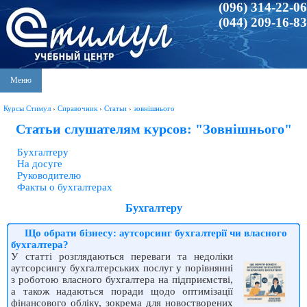
(096) 314-22-06
(044) 209-16-83
Меню
Курсы Стимул
›
Справочник
›
Статьи
›
зовнішнього
Статьи слушателям курсов: "Зовнішнього"
Бухгалтеру
На досуге
Руководителю
Факты о бухгалтерах
Бухгалтеру
Що обрати бізнесу: аутсорсинг бухгалтерії чи власного
бухгалтера?
У статті розглядаються переваги та недоліки
аутсорсингу бухгалтерських послуг у порівнянні
з роботою власного бухгалтера на підприємстві,
а також надаються поради щодо оптимізації
фінансового обліку, зокрема для новостворених