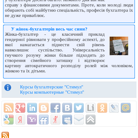
справу з фінансовими документами. Проте, коли молоді люди
обирають собі майбутню спеціальність, професія бухгалтера їх
не дуже приваблює.
У жінок-бухгалтерів весь час сини?
Жінка-бухгалтер - це класичний приклад
гендерної рівноваги у професійному аспекті, до
якої намагається піднести свій рівень
навколишнє суспільство. Універсальність
гнучкого розуму жінки більше підходить до
створення сімейного затишку і відтворює
картину автократичного розподілу ролей між чоловіком,
жінкою та їх дітьми.
Курсы бухгалтерские "Стимул"
Курсы компьютерные "Стимул"