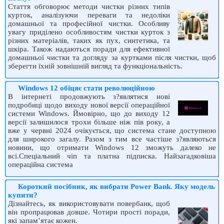
Стаття обговорює методи чистки різних типів
курток, аналізуючи переваги та недоліки
домашньої та професійної чистки. Особливу
увагу приділено особливостям чистки курток з
різних матеріалів, таких як пух, синтетика, та
шкіра. Також надаються поради для ефективної
домашньої чистки та догляду за куртками після чистки, щоб
зберегти їхній зовнішній вигляд та функціональність.
Windows 12 обіцяє стати революційною
В інтернеті продовжують з?являтися нові
подробиці щодо виходу нової версії операційної
системи Windows. Ймовірно, що до виходу 12
версії залишилося трохи більше ніж пів року, а
вже у червні 2024 очікується, що система стане доступною
для широкого загалу. Разом з тим все частіше з?являються
новини, що отримати Windows 12 зможуть далеко не
всі.Спеціальний чіп та платна підписка. Найзагадковіша
операційна система
Короткий посібник, як вибрати Power Bank. Яку модель
купити?
Дізнайтесь, як використовувати повербанк, щоб
він пропрацював довше. Чотири прості поради,
які запам’ятає кожен.