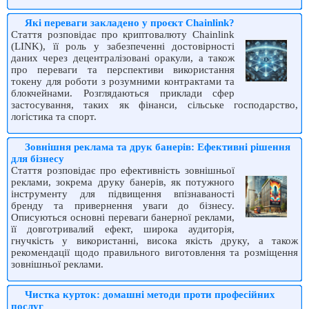
Які переваги закладено у проєкт Chainlink?
Стаття розповідає про криптовалюту Chainlink
(LINK), її роль у забезпеченні достовірності
даних через децентралізовані оракули, а також
про переваги та перспективи використання
токену для роботи з розумними контрактами та
блокчейнами. Розглядаються приклади сфер
застосування, таких як фінанси, сільське господарство,
логістика та спорт.
Зовнішня реклама та друк банерів: Ефективні рішення
для бізнесу
Стаття розповідає про ефективність зовнішньої
реклами, зокрема друку банерів, як потужного
інструменту для підвищення впізнаваності
бренду та привернення уваги до бізнесу.
Описуються основні переваги банерної реклами,
її довготривалий ефект, широка аудиторія,
гнучкість у використанні, висока якість друку, а також
рекомендації щодо правильного виготовлення та розміщення
зовнішньої реклами.
Чистка курток: домашні методи проти професійних
послуг