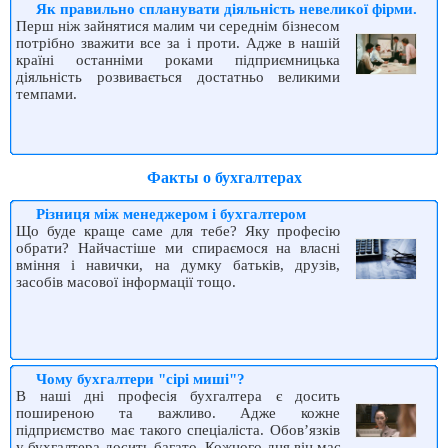
Як правильно спланувати діяльність невеликої фірми.
Перш ніж зайнятися малим чи середнім бізнесом
потрібно зважити все за і проти. Адже в нашій
країні останніми роками підприємницька
діяльність розвивається достатньо великими
темпами.
Факты о бухгалтерах
Різниця між менеджером і бухгалтером
Що буде краще саме для тебе? Яку професію
обрати? Найчастіше ми спираємося на власні
вміння і навички, на думку батьків, друзів,
засобів масової інформації тощо.
Чому бухгалтери "сірі миші"?
В наші дні професія бухгалтера є досить
поширеною та важливо. Адже кожне
підприємство має такого спеціаліста. Обов’язків
у бухгалтера досить багато. Кожного дня він має