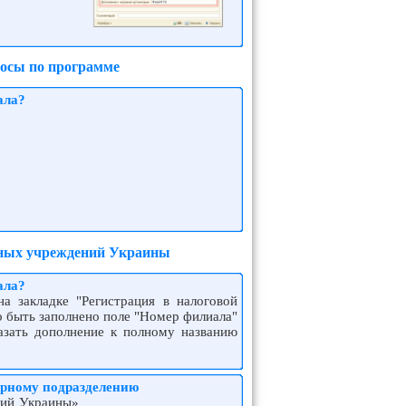
росы по программе
ала?
етных учреждений Украины
ала?
а закладке "Регистрация в налоговой
о быть заполнено поле "Номер филиала"
азать дополнение к полному названию
урному подразделению
ний Украины»