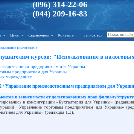
(096) 314-22-06
(044) 209-16-83
ы
Цены
Справочник
Контакты
Записаться
пользование в налоговых д…
лушателям курсов: "Использование в налоговых
оизводственным предприятием для Украины
рговым предприятием для Украины
ных учреждениях
2 / Управление производственным предприятием для Украин
ентов в зависимости от делегированных прав филиалу/структ
лировались в конфигурации «Бухгалтерия для Украины» (редакция 
гураций «Управление торговым предприятием для Украины» (ред
иятием для Украины» (редакция 1.3).