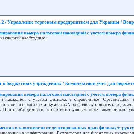
.2 / Управление торговым предприятием для Украины / Воп
мирования номера налоговой накладной с учетом номера фили
 накладной необходимо:
ет в бюджетных учреждениях / Комплексный учет для бюдж
мирования номера налоговой накладной с учетом номера фили
ой накладной с учетом филиала, в справочнике "Организации" н
льзование в налоговых документах", по филиалу обязательно должн
. При необходимости, в соответствующем поле также можно ук
ентов в зависимости от делегированных прав филиалу/структ
лировались в конфигурации «Бухгалтерия для бюджетных учрежде