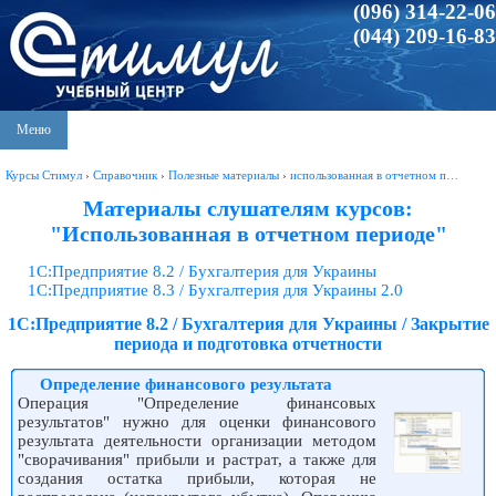
(096) 314-22-06
(044) 209-16-83
Меню
Курсы Стимул
›
Справочник
›
Полезные материалы
›
использованная в отчетном п…
Материалы слушателям курсов:
"Использованная в отчетном периоде"
1С:Предприятие 8.2 / Бухгалтерия для Украины
1С:Предприятие 8.3 / Бухгалтерия для Украины 2.0
1С:Предприятие 8.2 / Бухгалтерия для Украины / Закрытие
периода и подготовка отчетности
Определение финансового результата
Операция "Определение финансовых
результатов" нужно для оценки финансового
результата деятельности организации методом
"сворачивания" прибыли и растрат, а также для
создания остатка прибыли, которая не