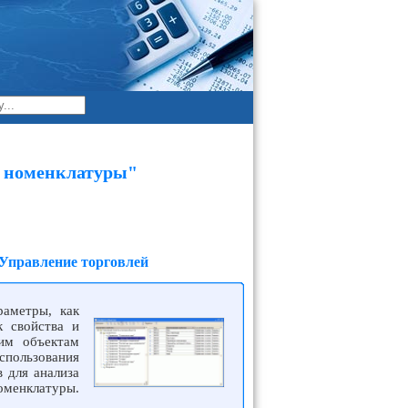
и номенклатуры"
 Управление торговлей
раметры, как
к свойства и
гим объектам
спользования
 для анализа
оменклатуры.