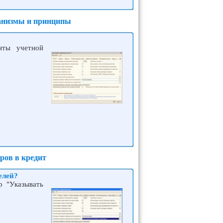
ханизмы и принципы
нты учетной
ров в кредит
елей?
р "Указывать