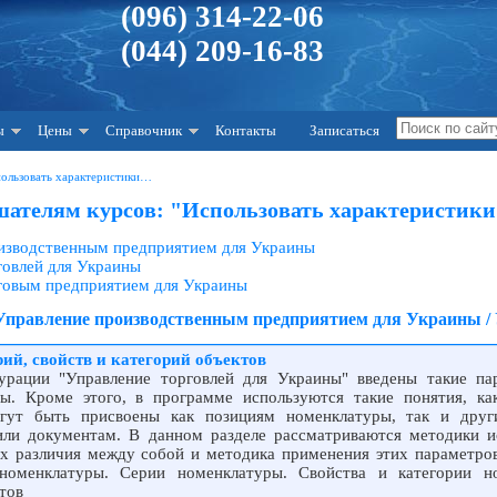
(096) 314-22-06
(044) 209-16-83
ы
Цены
Справочник
Контакты
Записаться
пользовать характеристики…
ателям курсов: "Использовать характеристик
оизводственным предприятием для Украины
говлей для Украины
рговым предприятием для Украины
 Управление производственным предприятием для Украины /
ий, свойств и категорий объектов
урации "Управление торговлей для Украины" введены такие па
ы. Кроме этого, в программе используются такие понятия, ка
огут быть присвоены как позициям номенклатуры, так и дру
или документам. В данном разделе рассматриваются методики и
х различия между собой и методика применения этих параметров
номенклатуры. Серии номенклатуры. Свойства и категории н
тов