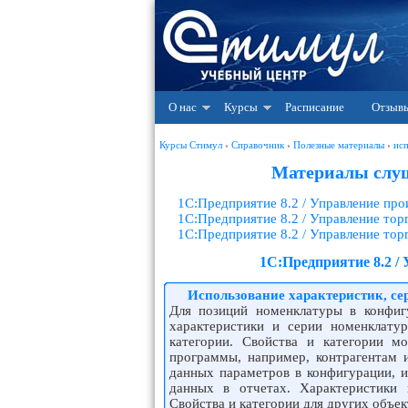
О нас
Курсы
Расписание
Отзыв
Курсы Стимул
›
Справочник
›
Полезные материалы
›
ис
Материалы слуш
1С:Предприятие 8.2 / Управление пр
1С:Предприятие 8.2 / Управление тор
1С:Предприятие 8.2 / Управление то
1С:Предприятие 8.2 /
Использование характеристик, сер
Для позиций номенклатуры в конфиг
характеристики и серии номенклатур
категории. Свойства и категории м
программы, например, контрагентам 
данных параметров в конфигурации, и
данных в отчетах. Характеристики 
Свойства и категории для других объек