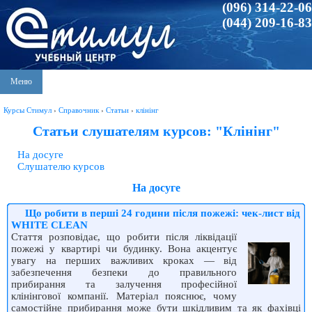
(096) 314-22-06
(044) 209-16-83
Меню
Курсы Стимул
›
Справочник
›
Статьи
›
клінінг
Статьи слушателям курсов: "Клінінг"
На досуге
Слушателю курсов
На досуге
Що робити в перші 24 години після пожежі: чек-лист від
WHITE CLEAN
Стаття розповідає, що робити після ліквідації
пожежі у квартирі чи будинку. Вона акцентує
увагу на перших важливих кроках — від
забезпечення безпеки до правильного
прибирання та залучення професійної
клінінгової компанії. Матеріал пояснює, чому
самостійне прибирання може бути шкідливим та як фахівці