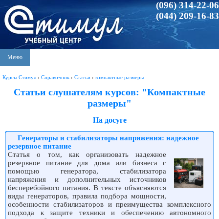
(096) 314-22-06
(044) 209-16-83
Меню
Курсы Стимул
›
Справочник
›
Статьи
›
компактные размеры
Статьи слушателям курсов: "Компактные
размеры"
На досуге
Генераторы и стабилизаторы напряжения: надежное
резервное питание
Статья о том, как организовать надежное
резервное питание для дома или бизнеса с
помощью генератора, стабилизатора
напряжения и дополнительных источников
бесперебойного питания. В тексте объясняются
виды генераторов, правила подбора мощности,
особенности стабилизаторов и преимущества комплексного
подхода к защите техники и обеспечению автономного