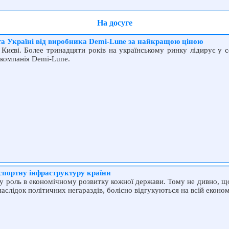
На досуге
 та Україні від виробника Demi-Lune за найкращою ціною
 Києві. Более тринадцяти років на українському ринку лідирує у 
 компанія Demi-Lune.
нспортну інфраструктуру країни
у роль в економічному розвитку кожної держави. Тому не дивно, щ
аслідок політичних негараздів, болісно відгукуються на всій економ