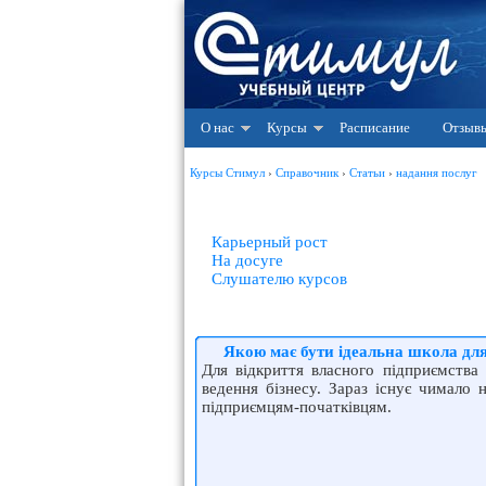
О нас
Курсы
Расписание
Отзыв
Курсы Стимул
›
Справочник
›
Статьи
›
надання послуг
Карьерный рост
На досуге
Слушателю курсов
Якою має бути ідеальна школа для
Для відкриття власного підприємства
ведення бізнесу. Зараз існує чимало
підприємцям-початківцям.