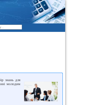
ір знань для
анні молодим