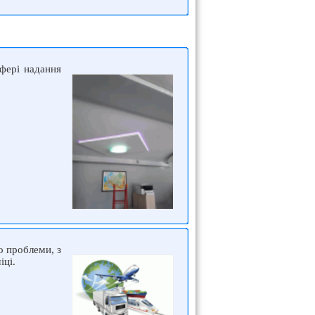
сфері надання
о проблеми, з
іці.