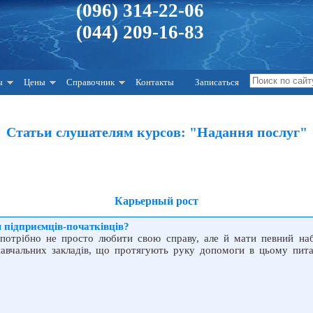
(096) 314-22-06
(044) 209-16-83
ы
Цены
Справочник
Контакты
Записаться
Статьи слушателям курсов: "Надання послуг"
Карьерный рост
 підприємців-початківців?
 потрібно не просто любити свою справу, але й мати певний наб
 навчальних закладів, що протягують руку допомоги в цьому пит