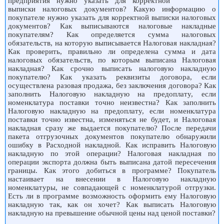
предприятия нужно указать для корректной
выписки налоговых документов? Какую информацию о
покупателе нужно указать для корректной выписки налоговых
документов? Как выписываются налоговые накладные
покупателям? Как определяется сумма налоговых
обязательств, на которую выписывается Налоговая накладная?
Как проверить, правильно ли определена сумма и дата
налоговых обязательств, по которым выписана Налоговая
накладная? Как срочно выписать налоговую накладную
покупателю? Как указать реквизиты договора, если
осуществлена разовая продажа, без заключения договора? Как
заполнить Налоговую накладную на предоплату, если
номенклатура поставки точно неизвестна? Как заполнить
Налоговую накладную на предоплату, если номенклатура
поставки точно известна, изменяться не будет, и Налоговая
накладная сразу же выдается покупателю? После передачи
пакета отгрузочных документов покупателю обнаружили
ошибку в Расходной накладной. Как исправить Налоговую
накладную по этой операции? Налоговая накладная по
операции экспорта должна быть выписана датой пересечения
границы. Как этого добиться в программе? Покупатель
настаивает на внесении в Налоговую накладную
номенклатуры, не совпадающей с номенклатурой отгрузки.
Есть ли в программе возможность оформить ему Налоговую
накладную так, как он хочет? Как выписать Налоговую
накладную на превышение обычной цены над ценой поставки?