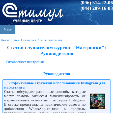
(096) 314-22-06
(044) 209-16-83
Меню
Курсы Стимул
›
Справочник
›
Статьи
›
настройки
Статьи слушателям курсов: "Настройки":
Руководителю
Оглавление: настройки
Руководителю
Эффективные стратегии использования Instagram для
маркетинга
Статья обсуждает различные способы, которые
могут помочь бизнесам максимизировать их
маркетинговые усилия на платформе Instagram.
В статье представлены практические советы по
добавлению WhatsApp-ссылок в профиль,