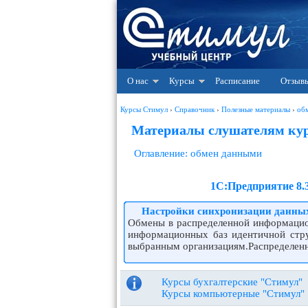
О нас
Курсы
Расписание
Отзыв
Курсы Стимул
›
Справочник
›
Полезные материалы
›
об
Материалы слушателям курс
Оглавление: обмен данными
1С:Предприятие 8.
Настройки синхронизации данны
Обмены в распределенной информацио
информационных баз идентичной стр
выбранным организациям.Распределенн
Курсы бухгалтерские "Стимул"
Курсы компьютерные "Стимул"