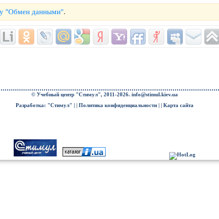
му "Обмен данными"
.
© Учебный центр "Стимул", 2011-2026.
info@stimul.kiev.ua
Разработка: "Стимул" | |
Политика конфиденциальности
| |
Карта сайта