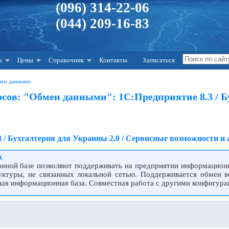
(096) 314-22-06
(044) 209-16-83
ы
Цены
Справочник
Контакты
Записаться
мен данными
ов: "Обмен данными": 1С:Предприятие 8.3 / Б
3 / Бухгалтерия для Украины 2.0 / Сервисные возможности и
х
нной базе позволяют поддерживать на предприятии информационн
уктуры, не связанных локальной сетью. Поддерживается обмен 
ая информационная база. Совместная работа с другими конфигура