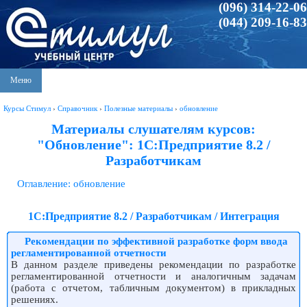
(096) 314-22-06
(044) 209-16-83
Меню
Курсы Стимул
›
Справочник
›
Полезные материалы
›
обновление
Материалы слушателям курсов:
"Обновление": 1С:Предприятие 8.2 /
Разработчикам
Оглавление: обновление
1С:Предприятие 8.2 / Разработчикам / Интеграция
Рекомендации по эффективной разработке форм ввода
регламентированной отчетности
В данном разделе приведены рекомендации по разработке
регламентированной отчетности и аналогичным задачам
(работа с отчетом, табличным документом) в прикладных
решениях.