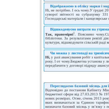
Відображаємо в обліку марки і ма
Ні, не потрібно. І ось чому.У грудні 2
суворої звітності на субрахунку 33
Господарські матеріали і канцелярське
Відшкодовуємо витрати на утрим
1
Так, правомірні
. Пояснимо чому.Сі
бібліотеки. За результатами ревізії ді
культури, відшкодувати сільській раді 
Чи можна у листопаді на тримісяч
Ні,
у разі авансування робіт з капітал
року. І от чому.Бюджетна установа у л
передбачити у договорі підряду авансув
Переглядаємо базовий місяць для 
Відповідно до постанови Кабінету Міні
бюджетної сфери від 27.03.2013 № 197
нових розмірах. Отже, січень 2013 року
яких визначається за Єдиною тарифною
визначати базовий місяць у зв’язку з