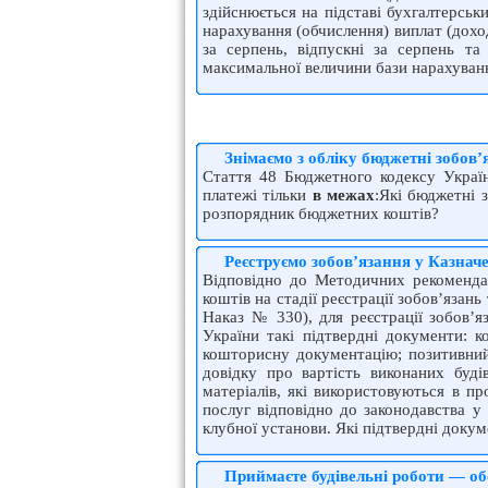
здійснюється на підставі бухгалтерськ
нарахування (обчислення) виплат (дохо
за серпень, відпускні за серпень т
максимальної величини бази нарахуван
Знімаємо з обліку бюджетні зобов’
Стаття 48 Бюджетного кодексу Украї
платежі тільки
в межах
:Які бюджетні 
розпорядник бюджетних коштів?
Реєструємо зобов’язання у Казначе
Відповідно до Методичних рекоменда
коштів на стадії реєстрації зобов’язан
Наказ № 330), для реєстрації зобов’я
України такі підтвердні документи: к
кошторисну документацію; позитивний
довідку про вартість виконаних буді
матеріалів, які використовуються в п
послуг відповідно до законодавства у
клубної установи. Які підтвердні доку
Приймаєте будівельні роботи — об