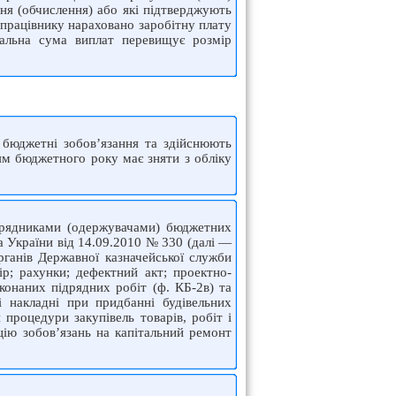
ня (обчислення) або які підтверд­жують
 працівнику нараховано заробітну плату
гальна сума виплат перевищує розмір
бюджетні зобов’язання та здійснюють
ям бюджетного року має зняти з обліку
орядниками (одержувачами) бюджетних
ва України від 14.09.2010 № 330 (далі —
рганів Державної казначейської служби
ір; рахунки; дефектний акт; проектно-
онаних підрядних робіт (ф. КБ-2в) та
і накладні при придбанні будівельних
процедури закупівель товарів, робіт і
цію зобов’язань на капітальний ремонт