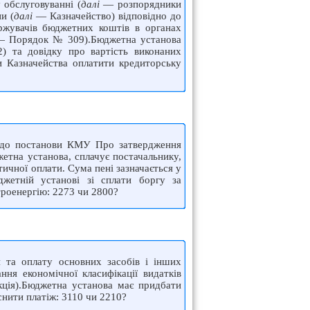
 обслуговуванні (
далі
— розпорядники
и (
далі
— Казначейство) відповідно до
ржувачів бюджетних коштів в органах
і — Порядок № 309).Бюджетна установа
) та довідку про вартість виконаних
ни Казначейства оплатити кредиторську
 3 до постанови КМУ Про затвердження
етна установа, сплачує постачальнику,
ичної оплати. Сума пені зазначається у
джетній установі зі сплати боргу за
ктроенергію: 2273 чи 2800?
я та оплату основних засобів і інших
ня економічної класифікації видатків
кція).Бюджетна установа має придбати
снити платіж: 3110 чи 2210?