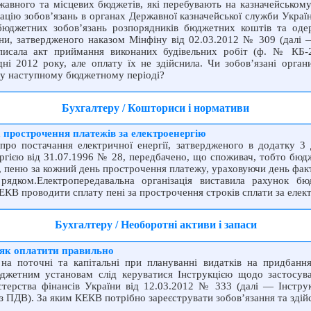
жавного та місцевих бюджетів, які перебувають на казначейському
ацію зобов’язань в органах Державної казначейської служби Україн
 бюджетних зобов’язань розпорядників бюджетних коштів та оде
їни, затвердженого наказом Мінфіну від 02.03.2012 № 309 (дал
писала акт приймання виконаних будівельних робіт (ф. № КБ-2
ні 2012 року, але оплату їх не здійснила. Чи зобов’язані орга
 у наступному бюджетному періоді?
Бухгалтеру / Кошториси і нормативи
 прострочення платежів за електроенергію
про постачання електричної енергії, затвердженого в додатку
гією від 31.07.1996 № 28, передбачено, що споживач, тобто бюдж
ї, пеню за кожний день прострочення платежу, ураховуючи день факт
ядком.Електропередавальна організація виставила рахунок бю
 КЕКВ проводити сплату пені за прострочення строків сплати за еле
Бухгалтеру / Необоротні активи і запаси
 як оплатити правильно
а поточні та капітальні при плануванні видатків на придбанн
джетним установам слід керуватися Інструкцією щодо застосуван
терства фінансів України від 12.03.2012 № 333 (далі — Інстру
(з ПДВ). За яким КЕКВ потрібно зареєструвати зобов’язання та здій