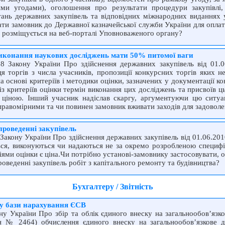
вими угодами), оголошення про результати процедури закупівлі
тань державних закупівель та відповідних міжнародних виданнях 
ати замовник до Державної казначейської служби України для оплат
 розміщується на веб-порталі Упов­новаженого органу?
виконання наукових досліджень мати 50% питомої ваги
 28 Закону України Про здійснення державних закупівель від 01
я торгів з числа учасників, пропозиції конкурсних торгів яких н
 на основі критеріїв і методики оцінки, зазначених у документації к
з критеріїв оцінки термін виконання цих досліджень та присвоїв 
ціною. Інший учасник надіслав скаргу, аргументуючи цю ситу
 правомірними та чи повинен замовник вживати заходів для задоволе
проведенні закупівель
 Закону України Про здійснення державних закупівель від 01.06.201
ться, виконуються чи надаються не за окремо розробленою специфі
ями оцінки є ціна.Чи потрібно установі-замовнику застосовувати, окр
оведенні закупівель робіт з капітального ремонту та будівництва?
Бухгалтеру / Звітність
у бази нарахування ЄСВ
ну України Про збір та облік єдиного внеску на загальнообов’язк
 № 2464) обчислення єдиного внеску на загальнообов’язкове д