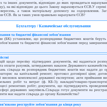
их та інших документів, відповідно до яких провадиться нарахуван
ду), на які відповідно до цього Закону нараховується ЄСВ.У серпні
а вересень, а також матеріальну допомогу на оздоровлення. За
ня ЄСВ. Як за таких умов правильно нарахувати ЄСВ?
Бухгалтеру / Казначейське обслуговування
язання та бюджетні фінансові зобов’язання
ни (БК) установлює, що розпорядники бюджетних коштів беруть 
зобов’язання та бюджетні фінансові зобов’язання перед завершенн
йстві
цій щодо переліку підтвердних документів, які надаються розп
ь та оплати рахунків, затверджених наказом Державного казначейст
зань сільрада як розпорядник бюджетних коштів має надати до о
ошторис на капітальний ремонт; протокол договірної ціни; догов
 висновок комплексної державної експертизи; акти приймання вик
вельних робіт та витрат (ф. КБ-3); накладні/товарно-транспортн
роцесі ремонтних робіт; документи, що підтверджують проведення 
 сфері державних закупівель.Сільрада готує документи на реєстра
менти має надати сільрада до органу Казначейства?
ов’язково реєструйте зобов’язання до кінця року