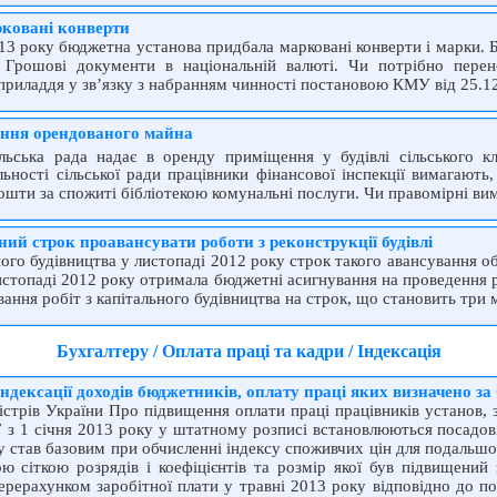
рковані конверти
013 року бюджетна установа придбала марковані конверти і марки. 
1 Грошові документи в національній валюті. Чи потрібно перен
 приладдя у зв’язку з набранням чинності постановою КМУ від 25.
ання орендованого майна
льська рада надає в оренду приміщення у будівлі сільського к
яльності сільської ради працівники фінансової інспекції вимагают
кошти за спожиті бібліотекою комунальні послуги. Чи правомірні вим
ний строк проавансувати роботи з реконструкції будівлі
ьного будівництва у листопаді 2012 року строк такого авансування 
истопаді 2012 року отримала бюджетні асигнування на проведення р
ання робіт з капітального будівництва на строк, що становить три 
Бухгалтеру / Оплата праці та кадри / Індексація
індексації доходів бюджетників, оплату праці яких визначено з
стрів України Про підвищення оплати праці працівників установ, з
 з 1 січня 2013 року у штатному розписі встановлюються посадові 
 став базовим при обчисленні індексу споживчих цін для подальшої 
 сіткою розрядів і коефіцієнтів та розмір якої був підвищений
 перерахунком заробітної плати у травні 2013 року відповідно до 