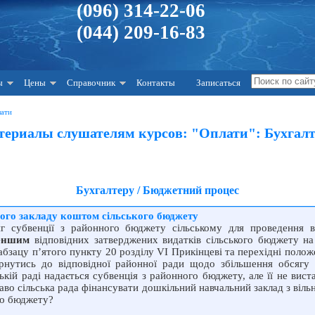
(096) 314-22-06
(044) 209-16-83
ы
Цены
Справочник
Контакты
Записаться
лати
териалы слушателям курсов: "Оплати": Бухгалт
Бухгалтеру / Бюджетний процес
ого закладу коштом сільського бюджету
г субвенції з районного бюджету сільському для проведення в
еншим
відповідних затверджених видатків сільського бюджету на 
зацу п’ятого пункту 20 розділу VI Прикінцеві та перехідні полож
ернутись до відповідної районної ради щодо збільшення обсягу з
ькій раді надається субвенція з районного бюджету, але її не вист
раво сільська рада фінансувати дошкільний навчальний заклад з віль
го бюджету?