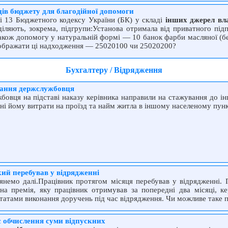
дів бюджету для благодійної допомоги
ті 13 Бюджетного кодексу України (БК) у складі
інших джерел вл
діляють, зокрема, підгрупи:Установа отримала від приватного пі
акож допомогу у натуральній формі — 10 банок фарби масляної (без
дображати ці надходження — 25020100 чи 25020200?
Бухгалтеру / Відрядження
вання держслужбовця
овця на підставі наказу керівника направили на стажування до ін
ні йому витрати на проїзд та найм житла в іншому населеному пунк
ий перебував у відрядженні
немо далі.Працівник протягом місяця перебував у відрядженні. 
на премія, яку працівник отримував за попередні два місяці, к
ьтатами виконання доручень під час відрядження. Чи можливе таке
с обчислення суми відпускних