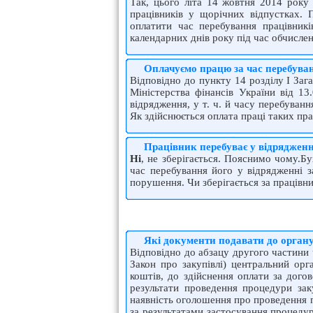
Так, цього літа 14 жовтня 2014 рок
працівників у щорічних відпустках. 
оплатити час перебування працівникі
календарних днів року під час обчислен
Оплачуємо працю за час перебуван
Відповідно до пункту 14 розділу I Заг
Міністерства фінансів України від 1
відрядження, у т. ч. й часу перебуванн
Як здійснюється оплата праці таких пра
Працівник перебуває у відрядженн
Ні
, не зберігається. Пояснимо чому.Б
час перебування його у відрядженні з
порушення. Чи зберігається за працівн
Які документи подавати до органу
Відповідно до абзацу другого частини 
Закон про закупівлі) центральний орг
коштів, до здійснення оплати за дого
результати проведення процедури заку
наявність оголошення про проведення пр
за результатами застосування процедур