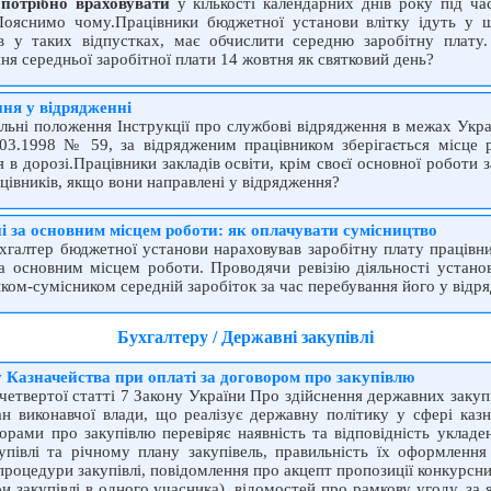
у
потрібно враховувати
у кількості календарних днів року під ча
Пояснимо чому.Працівники бюджетної установи влітку ідуть у щ
в у таких відпустках, має обчислити середню заробітну плату.
ня середньої заробітної плати 14 жовтня як святковий день?
ня у відрядженні
альні положення Інструкції про службові відрядження в межах Укра
3.03.1998 № 59, за відрядженим працівником зберігається місце 
я в дорозі.Працівники закладів освіти, крім своєї основної роботи
цівників, якщо вони направлені у відрядження?
і за основним місцем роботи: як оплачувати сумісництво
ухгалтер бюджетної установи нараховував заробітну плату працівни
а основним місцем роботи. Проводячи ревізію діяльності установ
иком-сумісником середній заробіток за час перебування його у від
Бухгалтеру / Державні закупівлі
 Казначейства при оплаті за договором про закупівлю
четвертої статті 7 Закону України Про здійснення державних закуп
ан виконавчої влади, що реалізує державну політику у сфері ка
ворами про закупівлю перевіряє наявність та відповідність укладе
півлі та річному плану закупівель, правильність їх оформлення
оцедури закупівлі, повідомлення про акцепт пропозиції конкурсних
и закупівлі в одного учасника), відомостей про рамкову угоду, за 