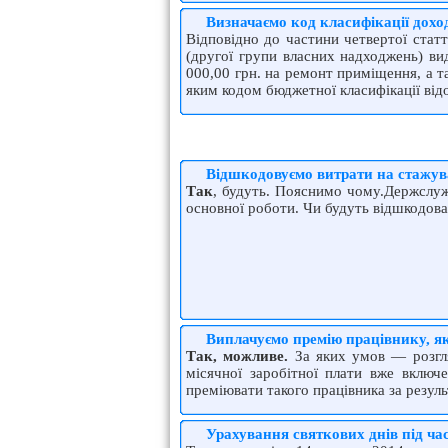
Визначаємо код класифікації дохо
Відповідно до частини четвертої стат
(другої групи власних надходжень) ви
000,00 грн. на ремонт приміщення, а т
яким кодом бюджетної класифікації ві
Відшкодовуємо витрати на стажу
Так
, будуть. Пояснимо чому.Держслужб
основної роботи. Чи будуть відшкодова
Виплачуємо премію працівнику, як
Так, можливе.
За яких умов — розгля
місячної заробітної плати вже включе
преміювати такого працівника за резул
Урахування святкових днів під ча