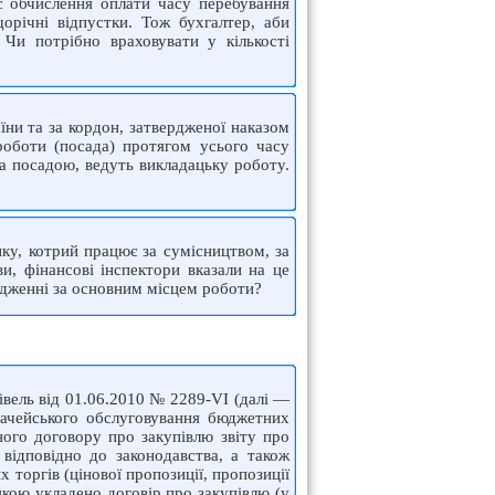
с обчислення оплати часу перебування
орічні відпустки. Тож бухгалтер, аби
 Чи потрібно враховувати у кількості
їни та за кордон, затвердженої наказом
роботи (посада) протягом усього часу
 за посадою, ведуть викладацьку роботу.
ку, котрий працює за сумісництвом, за
и, фінансові інспектори вказали на це
рядженні за основним місцем роботи?
івель від 01.06.2010 № 2289-VI (далі —
значейського обслуговування бюджетних
ного договору про закупівлю звіту про
 відповідно до законодавства, а також
 торгів (цінової пропозиції, пропозиції
якою укладено договір про закупівлю (у