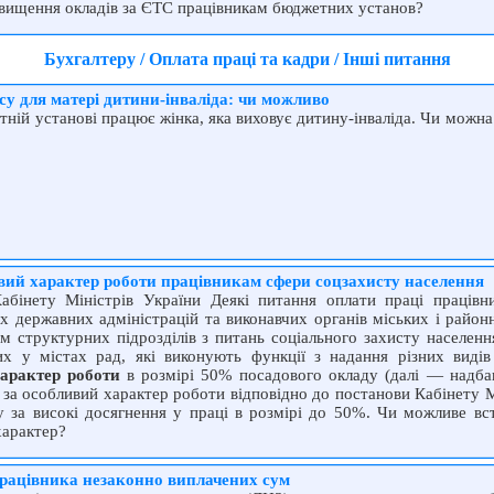
двищення окладів за ЄТС працівникам бюджетних установ?
Бухгалтеру / Оплата праці та кадри / Інші питання
су для матері дитини-інваліда: чи можливо
ній установі працює жінка, яка виховує дитину-інваліда. Чи можна
вий характер роботи працівникам сфери соцзахисту населення
бінету Міністрів України Деякі питання оплати праці працівни
их державних адміністрацій та виконавчих органів міських і район
 структурних підрозділів з питань соціального захисту населенн
их у містах рад, які виконують функції з надання різних видів
арактер роботи
в розмірі 50% посадового окладу (далі — надбав
за особливий характер роботи відповідно до постанови Кабінету М
 за високі досягнення у праці в розмірі до 50%. Чи можливе вс
характер?
 працівника незаконно виплачених сум