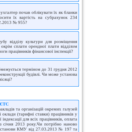
Бухгалтер почав облікувати їх як бланки
осити їх вартість на субрахунок 234
12.2013 № 955?
лубу відділу культури для розміщення
ь, окрім сплати орендної плати відділом
оги працівників фінансової інспекції?
обмежується терміном до 31 грудня 2012
еконструкції будівлі. Чи може установа
місяці?
а ЄТС
акладів та організацій окремих галузей
оклади (тарифні ставки) працівників у
індексації для всіх працівників, оплата
 з січня 2013 року.Чи потрібно наново
постанови КМУ від 27.03.2013 № 197 та