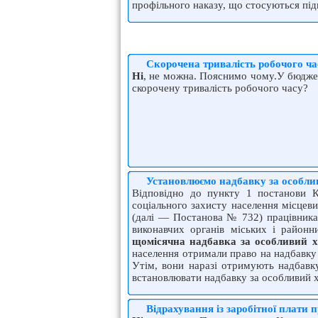
профільного наказу, що стосуються пі
Скорочена тривалість робочого ча
Ні
, не можна. Пояснимо чому.У бюджет
скорочену тривалість робочого часу?
Установлюємо надбавку за особли
Відповідно до пункту 1 постанови Ка
соціального захисту населення місцев
(далі — Постанова № 732) працівникам
виконавчих органів міських і районн
щомісячна надбавка за особливий х
населення отримали право на надбавку 
Утім, вони наразі отримують надбавку
встановлювати надбавку за особливий 
Відрахування із заробітної плати