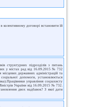
 в колективному договорі встановити їй
ків структурних підрозділів з питань
них у містах рад від 16.09.2015 № 732
я місцевих державних адміністрацій та
 соціальної допомоги, установлюється
ка).Працівники управління соцзахисту
іністрів України від 16.09.2015 № 732.
тановлення двох надбавок? З якої дати