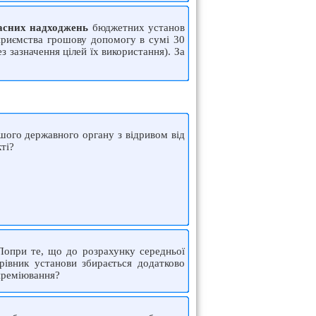
асних надходжень
бюджетних установ
дприємства грошову допомогу в сумі 30
 зазначення цілей їх використання). За
шого державного органу з відривом від
ті?
Попри те, що до розрахунку середньої
ерівник установи збирається додатково
 преміювання?