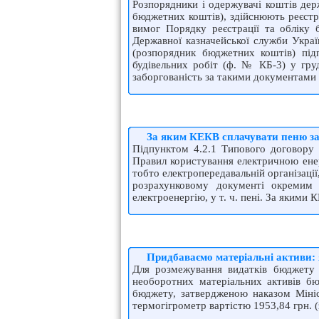
Розпорядники і одержувачі коштів дер
бюджетних коштів), здійснюють реєстр
вимог Порядку реєстрації та обліку
Державної казначейської служби Укра
(розпорядник бюджетних коштів) під
будівельних робіт (ф. № КБ-3) у груд
заборгованість за такими документами
За яким КЕКВ сплачувати пеню за
Підпунктом 4.2.1 Типового договору 
Правил користування електричною енер
тобто електропередавальній організаці
розрахунковому документі окремим р
електроенергію, у т. ч. пені. За якими
Придбаваємо матеріальні активи:
Для розмежування видатків бюджету н
необоротних матеріальних активів бю
бюджету, затвердженою наказом Мініс
термогігрометр вартістю 1953,84 грн. 