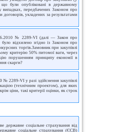
, що були опубліковані в державному
у випадках, передбачених Законом про
и договорів, укладених за результатами
.06.2010 № 2289-VI (далі — Закон про
е було відхилено згідно із Законом про
онкурсних торгів.Замовник при закупівлі
цьому критерію 50% питомої ваги, через
ацію порушенням принципу економії в
ння скарги?
0 № 2289-VI у разі здійснення закупівлі
кацією (технічним проектом), для яких
ім ціни, такі критерії оцінки, як строк
ове державне соціальне страхування від
ержавне соціальне страхування (ЄСВ)