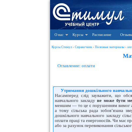
О нас
Курсы
Расписание
Отзыв
Курсы Стимул
›
Справочник
›
Полезные материалы
›
оп
Ма
Оглавление: оплати
Утримання дошкільного навчальн
Насамперед слід зауважити, що обся
навчального закладу
не може бути м
меншим — то це є порушенням вимог аб
а тому сільська рада зобов’язана зв
дошкільного навчального закладу сільс
оплати праці та енергоносіїв. Чи має п
або за рахунок перевиконання сільсько