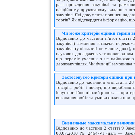
разі проведення закупівлі за рамко
офіційному друкованому виданні з пи
закупівлі.Які документи повинен надав
торгів? Як підтвердити інформацію, що
Чи може критерій оцінки термін 
Відповідно до частини п’ятої статті
закупівлі) замовник визначає переможц
закупівлі (у кількості не менше двох),
наукових досліджень установив одним і
що переміг учасник з не найнижчою 
держзакупівлях. Чи були дії замовника
Застосовуємо критерії оцінки при 
Відповідно до частини п’ятої статті 28
товарів, робіт і послуг, що виробляю
існує постійно діючий ринок, — критері
виконання робіт та умови оплати при пр
Визначаємо максимальну величин
Відповідно до частини 2 статті 9 Зако
08.07.2010 № 2464-VI (далі — Закон