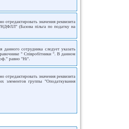
о отредактировать значения реквизита
"НДФЛЛ" (Базова пільга по податку на
я данного сотрудника следует указать
равочнике " Співробітники ". В данном
ф.” равно "Ні".
о отредактировать значения реквизита
их элементов группы "Оподаткування