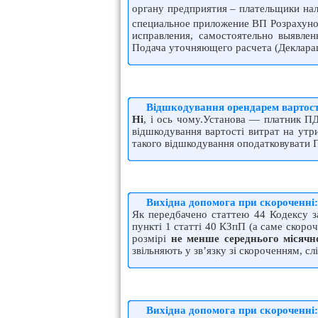
органу предприятия – плательщики на
специальное приложение ВП Розрахунок
исправления, самостоятельно выявл
Подача уточняющего расчета (Деклара
Відшкодування орендарем вартост
Ні
, і ось чому.Установа — платник ПД
відшкодування вартості витрат на утр
такого відшкодування оподатковувати
Вихідна допомога при скороченні:
Як передбачено статтею 44 Кодексу за
пункті 1 статті 40 КЗпП (а саме скороч
розмірі
не менше середнього місячн
звільняють у зв’язку зі скороченням, 
Вихідна допомога при скороченні: