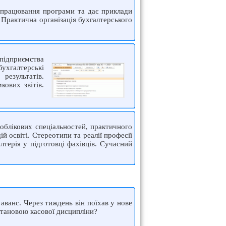
и працювання програми та дає приклади
 Практична організація бухгалтерського
 підприємства
ухгалтерські
результатів.
ових звітів.
облікових спеціальностей, практичного
й освіті. Стереотипи та реалії професії
терія у підготовці фахівців. Сучасний
 аванс. Через тиждень він поїхав у нове
становою касової дисципліни?