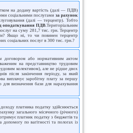
атком на додану вартість (далі — ПДВ)
ншими соціальними послугами
за рахунок
луговування (далі — терцентр). Тобто
ід оподаткування ПДВ
.Територіальним
ослуг на суму 281,7 тис. грн. Терцентр
ги? Якщо ні, то чи повинен терцентр
их соціальних послуг в 300 тис. грн.?
ним договором або нормативним актом
новаженим на представництво трудовим
рудовим колективом), але не рідше двох
нів після закінчення періоду, за який
ова виплачує заробітну плату за першу
о для визначення бази для нарахування
 доходу платника податку здійснюється
ахунку загального місячного (річного)
 отримує платник податку з бюджетів та
а допомогу по вагітності та пологах із