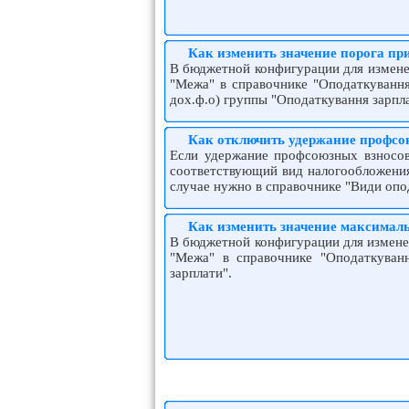
Как изменить значение порога п
В бюджетной конфигурации для измене
"Межа" в справочнике "Оподаткування
дох.ф.о) группы "Оподаткування зарпл
Как отключить удержание профсо
Если удержание профсоюзных взносов 
соответствующий вид налогообложения 
случае нужно в справочнике "Види опод
Как изменить значение максимал
В бюджетной конфигурации для измене
"Межа" в справочнике "Оподаткуван
зарплати".