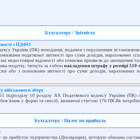
Бухгалтеру / Звітність
ітності з ПДФО
дексу України (ПК) неподання, подання з порушенням встановлених
омилками податкової звітності про суми доходів, нарахованих (спл
акі недостовірні відомості або помилки призвели до зменшення та
ника податку, тягнуть за собою
накладення штрафу у розмірі 510 
язі або з помилками звітності про суми доходів, нарахованих на
ту військового збору
61 підрозділу 10 розділу XX Податкового кодексу України (ПК) п
бов’язань у формі та спосіб, визначені статтею 176 ПК.Як потрібн
Бухгалтеру / Налог на прибыль
и
у на прибуток підприємства (Декларация), которую обязаны сост