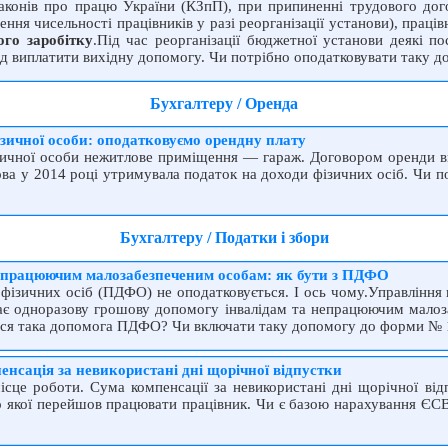
конів про працю України (КЗпП), при припиненні трудового дого
ення чисельності працівників у разі реорганізації установи), праці
ого заробітку
.Під час реорганізації бюджетної установи деякі п
слід виплатити вихідну допомогу. Чи потрібно оподатковувати таку 
Бухгалтеру / Оренда
зичної особи: оподатковуємо орендну плату
ізичної особи нежитлове приміщення — гараж. Договором оренди в
ова у 2014 році утримувала податок на доходи фізичних осіб. Чи п
Бухгалтеру / Податки і збори
епрацюючим малозабезпеченим особам: як бути з ПДФО
фізичних осіб (ПДФО) не оподатковується. І ось чому.Управління 
дає одноразову грошову допомогу інвалідам та непрацюючим мало
ься така допомога ПДФО? Чи включати таку допомогу до форми №
нсація за невикористані дні щорічної відпустки
місце роботи. Сума компенсації за невикористані дні щорічної ві
о якої перейшов працювати працівник. Чи є базою нарахування ЄСВ