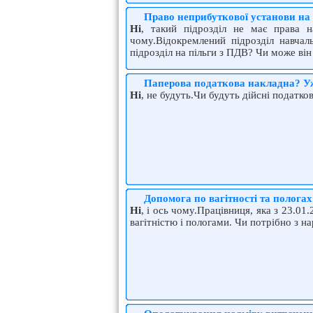
Право неприбуткової установи на
Ні
, такий підрозділ не має права 
чому.Відокремлений підрозділ навчал
підрозділ на пільги з ПДВ? Чи може в
Паперова податкова накладна? Уж
Ні
, не будуть.Чи будуть дійсні податков
Допомога по вагітності та полога
Ні
, і ось чому.Працівниця, яка з 23.01
вагітністю і пологами. Чи потрібно з н