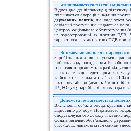
Чи звільняються платні соціальні
Відповідно до підпункту д підпункту 
звільняються операції з надання посл
державних коштів
, що надаються ос
соціальні послуги, що надаються не за
центром соціального обслуговування (н
не зареєстрований як платник ПДВ. 
зареєструватися як платник ПДВ у конт
Виплачуємо аванс: як нарахувати
Заробітна плата виплачується праці
роботодавця, погодженим із виборним
колективом органом (а в разі відсутно
разів на місяць через проміжок час
здійснюється виплата (ч. 1 ст. 24 За
половину місяця (аванс). Чи потрібно
ПДФО суму заробітної плати, нарахова
Допомога по вагітності та полог
Визначення об’єкта оподаткування з м
відповідно до норм Податкового кодек
оподатковуваного доходу платника по
фондів загальнообов’язкового державно
01.07.2013 нараховується єдиний внесо