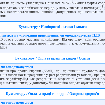
1
лога на прибыль, утверждена Приказом № 872
. Данная форма соде
4
 податкових зобов’язань за період, у якому виявлено помилку(и)
(
енных налогоплательщиком ошибок, допущенных при исчислении 
ции)
Бухгалтеру / Необоротні активи і запаси
і витрат на утримання приміщення: чи оподатковувати ПДВ
В здає в оренду частину приміщення. Від орендаря, крім орендно
имання частини орендованого приміщення, у т. ч. комунальних пос
 ПДВ?
Бухгалтеру / Оплата праці та кадри / Освіта
 чи оподатковується
конів про працю України (КЗпП), при припиненні трудового дого
ення чисельності працівників у разі реорганізації установи), праці
ого заробітку
.Під час реорганізації бюджетної установи деякі п
слід виплатити вихідну допомогу. Чи потрібно оподатковувати таку 
Бухгалтеру / Оплата праці та кадри / Охорона здоров’я
 чи оподатковується