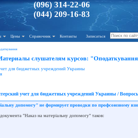
(096) 314-22-06
(044) 209-16-83
ы
Цены
Справочник
Контакты
Записаться
одаткування
Материалы слушателям курсов: "Оподаткування
 учет для бюджетных учреждений Украины
я
алтерский учет для бюджетных учреждений Украины / Вопросы
іальну допомогу" не формирует проводки по профсоюзному взно
окумента "Наказ на матеріальну допомогу" таков: