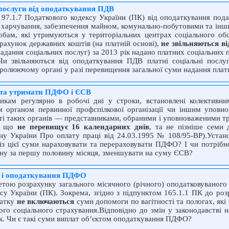
 послуги від оподаткування ПДВ
197.1.7 Податкового кодексу України (ПК) від оподаткування под
уг харчування, забезпечення майном, комунально-побутовими та і
обам, які утримуються у територіальних центрах соціального обс
 рахунок державних коштів (на платній основі),
не звільняються в
адання соціальних послуг) за 2013 рік надано платних соціальних п
Чи звільняються від оподаткування ПДВ платні соціальні послу
ролюючому органі у разі перевищення загальної суми надання платн
 та утримати ПДФО і ЄСВ
вникам регулярно в робочі дні у строки, встановлені колектив
 органом первинної профспілкової організації чи іншим упов­
сті таких органів — представниками, обраними і уповноваженими т
у, що
не перевищує 16 календарних днів
, та не пізніше семи д
кону України Про оплату праці від 24.03.1995 № 108/95-ВР).Устан
 із цієї суми нараховувати та перераховувати ПДФО? І чи потрібн
ну за першу половину місяця, зменшувати на суму ЄСВ?
ах і оподаткування ПДФО
етою розрахунку загального місячного (річного) оподатковуваного
су України (ПК). Зокрема, згідно з підпунктом 165.1.1 ПК до розр
датку
не включаються
суми допомоги по вагітності та пологах, які
го соціального страхування.Відповідно до змін у законодавстві н
к. Чи є такі суми виплат об’єктом оподаткування ПДФО?