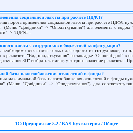
рименения социальной льготы при расчете НДФЛ?
ния порога применения социальной льготы при расчете НДФЛ нужн
" (Меню "Довідники" -> "Оподаткування") для элемента с кодом 
ати" -> "НДФЛ".
юзного взноса с сотрудников в бюджетной конфигурации?
необходимо отключить только для одного из сотрудников, то дл
в реквизите "Вид оподаткування" на закладке "Основні дані" в сп
аткування ЗП" выбрать элемент, у котрого значение реквизита “Про
ьной базы налогообложения отчислений в фонды?
ния максимальной базы налогообложения отчислений в фонды нужн
ня" (Меню "Довідники" -> "Оподаткування") для соответствующ
1С:Предприятие 8.2 / BAS Бухгалтерия / Общее