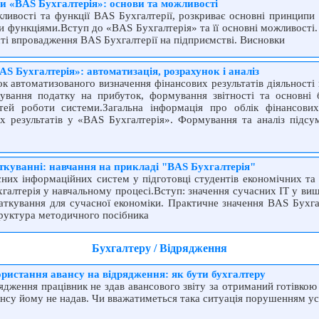
 «BAS Бухгалтерія»: основи та можливості
ливості та функції BAS Бухгалтерії, розкриває основні принцип
 функціями.Вступ до «BAS Бухгалтерія» та її основні можливості.
ті впровадження BAS Бухгалтерії на підприємстві. Висновки
AS Бухгалтерія»: автоматизація, розрахунок і аналіз
ок автоматизованого визначення фінансових результатів діяльності
ування податку на прибуток, формування звітності та основні б
ей роботи системи.Загальна інформація про облік фінансових 
 результатів у «BAS Бухгалтерія». Формування та аналіз підсумк
аткуванні: навчання на прикладі "BAS Бухгалтерія"
сних інформаційних систем у підготовці студентів економічних та 
галтерія у навчальному процесі.Вступ: значення сучасних IТ у вищі
даткування для сучасної економіки. Практичне значення BAS Бухгал
структура методичного посібника
Бухгалтеру / Відрядження
ористання авансу на відрядження: як бути бухгалтеру
рядження працівник не здав авансового звіту за отриманий готівкою
вансу йому не надав. Чи вважатиметься така ситуація порушенням у