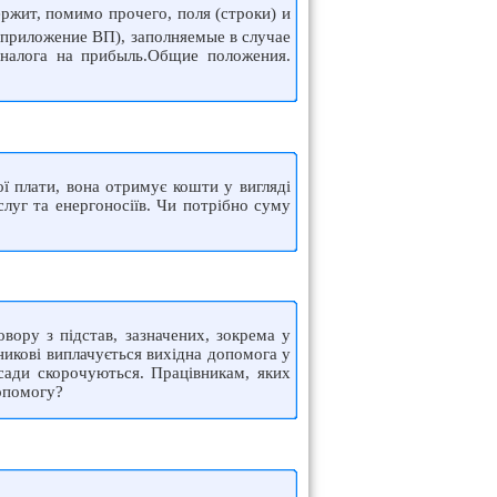
ржит, помимо прочего, поля (строки) и
приложение ВП), заполняемые в случае
налога на прибыль.Общие положения.
ї плати, вона отримує кошти у вигляді
луг та енергоносіїв. Чи потрібно суму
вору з підстав, зазначених, зокрема у
вникові виплачується вихідна допомога у
осади скорочуються. Працівникам, яких
допомогу?