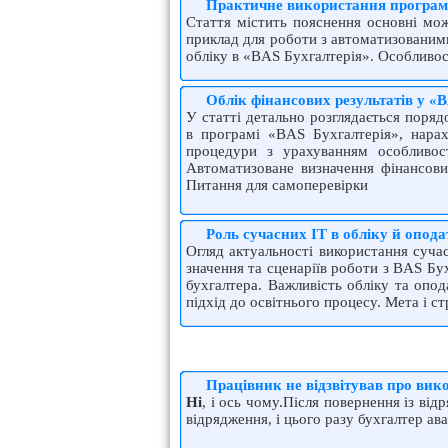
Практичне використання програми
Стаття містить пояснення основні мож
приклад для роботи з автоматизованими
обліку в «BAS Бухгалтерія». Особливос
Облік фінансових результатів у «B
У статті детально розглядається поряд
в програмі «BAS Бухгалтерія», нарах
процедури з урахуванням особливост
Автоматизоване визначення фінансових
Питання для самоперевірки
Роль сучасних IТ в обліку й опод
Огляд актуальності використання суча
значення та сценаріїв роботи з BAS Бух
бухгалтера. Важливість обліку та опо
підхід до освітнього процесу. Мета і 
Працівник не відзвітував про вик
Ні
, і ось чому.Після повернення із від
відрядження, і цього разу бухгалтер а