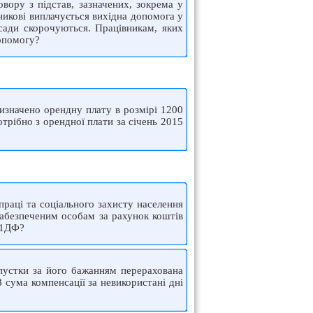
вору з підстав, зазначених, зокрема у
вникові виплачується вихідна допомога у
осади скорочуються. Працівникам, яких
допомогу?
изначено орендну плату в розмірі 1200
отрібно з орендної плати за січень 2015
праці та соціального захисту населення
забезпеченим особам за рахунок коштів
 1ДФ?
дпустки за його бажанням перерахована
 сума компенсації за невикористані дні