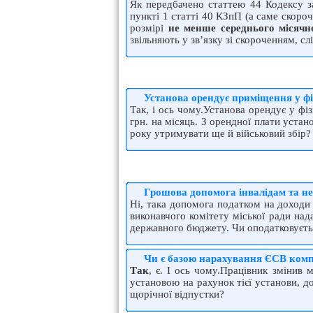
Як передбачено статтею 44 Кодексу за
пункті 1 статті 40 КЗпП (а саме скороч
розмірі
не менше середнього місячн
звільняють у зв’язку зі скороченням, 
Установа орендує приміщення у фі
Так, і ось чому.Установа орендує у ф
грн. на місяць. З орендної плати устан
року утримувати ще й військовий збір?
Грошова допомога інвалідам та н
Ні, така допомога податком на доходи 
виконавчого комітету міської ради на
державного бюджету. Чи оподатковуєт
Чи є базою нарахування ЄСВ компе
Так
, є. І ось чому.Працівник змінив 
установою на рахунок тієї установи, д
щорічної відпустки?