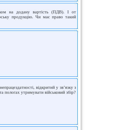
ком на додану вартість (ПДВ). І от
арську продукцію. Чи має право такий
непрацездатності, відкритий у зв’язку з
 та пологах утримувати військовий збір?