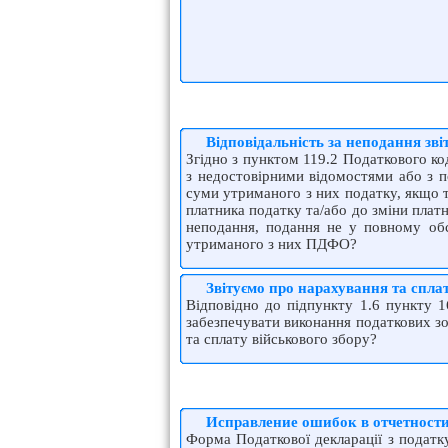
Відповідальність за неподання зв
Згідно з пунктом 119.2 Податкового ко
з недостовірними відомостями або з п
суми утриманого з них податку, якщо т
платника податку та/або до зміни плат
неподання, подання не у повному обс
утриманого з них ПДФО?
Звітуємо про нарахування та спла
Відповідно до підпункту 1.6 пункту 1
забезпечувати виконання податкових зо
та сплату військового збору?
Исправление ошибок в отчетност
Форма Податкової декларації з податк