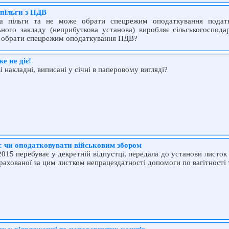
 пільги з ПДВ
на пільги та не може обрати спецрежим оподаткування подат
ьного закладу (неприбуткова установа) виробляє сільськогоспод
ін обрати спецрежим оподаткування ПДВ?
е не діє!
і накладні, виписані у січні в паперовому вигляді?
х: чи оподатковувати військовим збором
.2015 перебуває у декретній відпустці, передала до установи листок 
арахованої за цим листком непрацездатності допомоги по вагітності