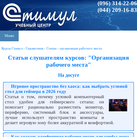
(096) 314-22-06
(044) 209-16-83
Меню
Курсы Стимул
›
Справочник
›
Статьи
›
организация рабочего места
Статьи слушателям курсов: "Организация
рабочего места"
На досуге
Игровое пространство без хаоса: как выбрать угловой
стол для геймера в 2026 году
Статья о том, почему угловой компьютерный
стол удобен для геймерского сетапа: он
помогает рационально разместить монитор,
периферию, системный блок и аксессуары,
лучше использует пространство комнаты и
делает игровую зону более аккуратной и комфортной.
Как создать комфортное рабочее место для учебы дома