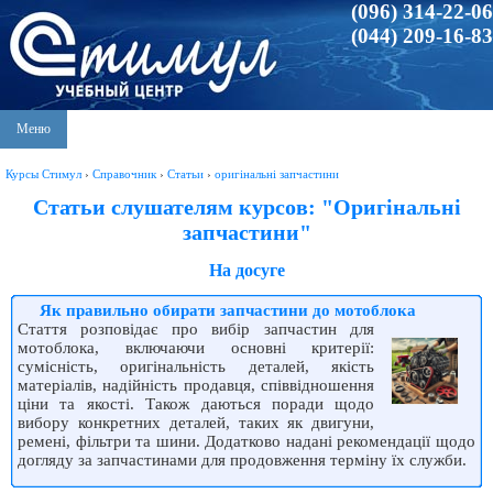
(096) 314-22-06
(044) 209-16-83
Меню
Курсы Стимул
›
Справочник
›
Статьи
›
оригінальні запчастини
Статьи слушателям курсов: "Оригінальні
запчастини"
На досуге
Як правильно обирати запчастини до мотоблока
Стаття розповідає про вибір запчастин для
мотоблока, включаючи основні критерії:
сумісність, оригінальність деталей, якість
матеріалів, надійність продавця, співвідношення
ціни та якості. Також даються поради щодо
вибору конкретних деталей, таких як двигуни,
ремені, фільтри та шини. Додатково надані рекомендації щодо
догляду за запчастинами для продовження терміну їх служби.