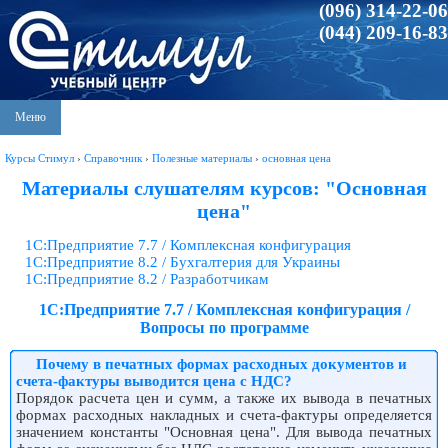
(096) 314-22-06
(044) 209-16-83
Меню
Курсы Стимул
›
Справочник
›
Полезные материалы
›
основная цена
Материалы слушателям курсов: "Основная
цена"
1С:Предприятие 7.7 / Комплексная конфигурация
1С:Предприятие 8.2 / Бухгалтерия для Украины
1С:Предприятие 8.2 / Разработчикам
1С:Предприятие 7.7 / Комплексная конфигурация /
Вопросы по программе
Почему в печатных формах расходных документов и
счета-фактуры выводится цена с НДС?
Порядок расчета цен и сумм, а также их вывода в печатных
формах расходных накладных и счета-фактуры определяется
значением константы "Основная цена". Для вывода печатных