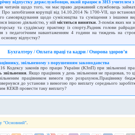
річну відпустку держслужбовцю, який працює в ЗНЗ учителем 
ня читачів щодо того, чи має право державний службовець займа
и Про запобігання корупції від 14.10.2014 № 1700-VII, що встано
ого самоврядування щодо сумісництва та суміщення з іншими ви
ся іншою діяльністю, у ній
містяться винятки
. З-поміж яких ми 
кторську та суддівську практику із спорту.Радник голови райрад
ля з педагогічним навантаженням 4 години на тиждень на стро
 основну відпустку?
Бухгалтеру / Оплата праці та кадри / Охорона здоров’я
ацівнику, звільненому з порушенням законодавства
116 Кодексу законів про працю України (КЗпП) при звільненні пра
ь звільнення
. Якщо працівник у день звільнення не працював, то ц
звільненим працівником вимоги про розрахунок.Працівнику бюдж
 звернувся до установи з вимогою про виплату середнього заробітк
яким КЕКВ провести таку виплату?
му "Основний"
.