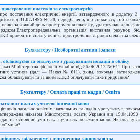
 прострочення платежів за електроенергію
про постачання електричної енергії, затвердженого в додатку
гією від 31.07.1996 № 28, передбачено, що споживач, тобто бюдж
ї, пеню за кожний день прострочення платежу, ураховуючи день факт
ядком.Електропередавальна організація виставила рахунок бю
 КЕКВ проводити сплату пені за прострочення строків сплати за еле
Бухгалтеру / Необоротні активи і запаси
 обліковуємо та оплачуємо з урахуванням новацій в обліку
 наказ Міністерства фінансів України від 26.06.2013 № 611 Про за
етних установ (далі — Наказ № 611), яким, зокрема, затверджен
ком обліковувати та за яким КЕКВ оплачувати таке придбання?
Бухгалтеру / Оплата праці та кадри / Освіта
очаткових класах учителю іноземної мови
івників загальноосвітніх навчальних закладів урегульовує, зокре
, затверджена наказом Міністерства освіти України від 15.04.19
адає не основний учитель, а учитель іноземної мови. Як оплачува
мної мови?
ацівнику, звільненому з порушенням законодавства