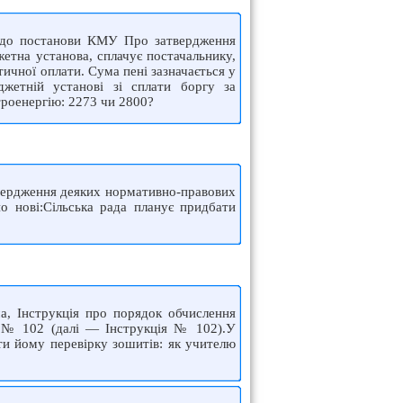
 3 до постанови КМУ Про затвердження
етна установа, сплачує постачальнику,
ичної оплати. Сума пені зазначається у
джетній установі зі сплати боргу за
ктроенергію: 2273 чи 2800?
твердження деяких нормативно-правових
о нові:Сільська рада планує придбати
ма, Інструкція про порядок обчислення
93 № 102 (далі — Інструкція № 102).У
ти йому перевірку зошитів: як учителю