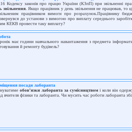
116 Кодексу законів про працю України (КЗпП) при звільненні пра
ь звільнення
. Якщо працівник у день звільнення не працював, то ц
звільненим працівником вимоги про розрахунок.Працівнику бюдж
 звернувся до установи з вимогою про виплату середнього заробітк
яким КЕКВ провести таку виплату?
обота
оронік має години навчального навантаження з предмета інформа
говування й ремонту будівель?
уміщення посади лаборанта
конуватиме
обов’язки лаборанта за сумісництвом
і коли він одер
 вчителя фізики та лаборанта. Чи мусить час роботи лаборанта збі