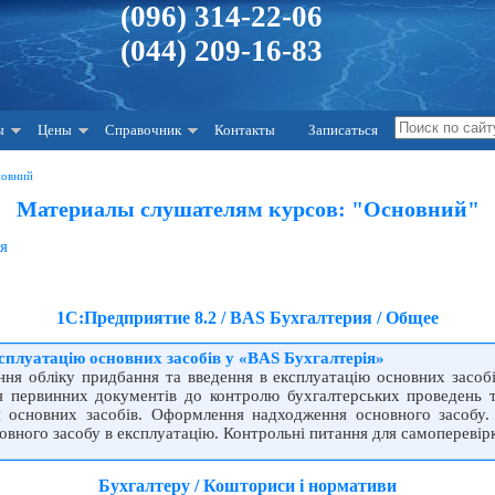
(096) 314-22-06
(044) 209-16-83
ы
Цены
Справочник
Контакты
Записаться
новний
Материалы слушателям курсов: "Основний"
я
1С:Предприятие 8.2 / BAS Бухгалтерия / Общее
сплуатацiю основних засобiв у «BAS Бухгалтерiя»
ення облiку придбання та введення в експлуатацiю основних засоб
 первинних документiв до контролю бухгалтерських проведень 
ня основних засобiв. Оформлення надходження основного засобу
новного засобу в експлуатацiю. Контрольнi питання для самоперевiр
Бухгалтеру / Кошториси і нормативи