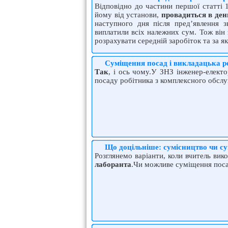
Відповідно до частини першої статті 
йому від установи,
провадиться в ден
наступного дня після пред’явлення 
виплатили всіх належних сум. Тож він
розрахувати середній заробіток та за 
Суміщення посад і викладацька р
Так
, і ось чому.У ЗНЗ інженер-елект
посаду робітника з комплексного обслу
Що доцільніше: сумісництво чи с
Розглянемо варіанти, коли вчитель ви
лаборанта
.Чи можливе суміщення посад