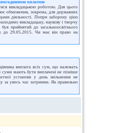
з погодинною оплатою
тися викладацькою роботою. Для цього
влює обмеження, зокрема, для державних
дами діяльності. Попри заборону цією
знаходимо викладацьку, наукову і творчу
и був прийнятий до загальноосвітнього
к до 29.05.2015. Чи має він право на
цівника виплата всіх сум, що належать
і суми мають бути виплачені не пізніше
етної установи у день звільнення не
у за увесь час затримки. Як правильно