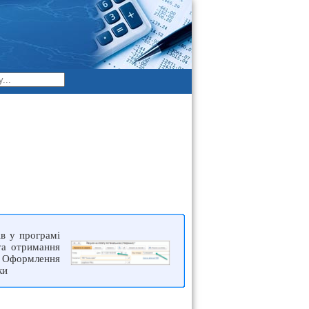
iв у програмi
та отримання
. Оформлення
ки