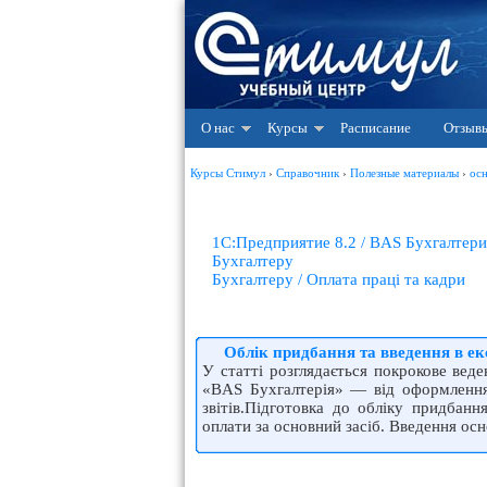
О нас
Курсы
Расписание
Отзыв
Курсы Стимул
›
Справочник
›
Полезные материалы
›
ос
1С:Предприятие 8.2 / BAS Бухгалтери
Бухгалтеру
Бухгалтеру / Оплата праці та кадри
Облiк придбання та введення в ек
У статтi розглядається покрокове вед
«BAS Бухгалтерiя» — вiд оформлення
звiтiв.Пiдготовка до облiку придбан
оплати за основний засiб. Введення ос