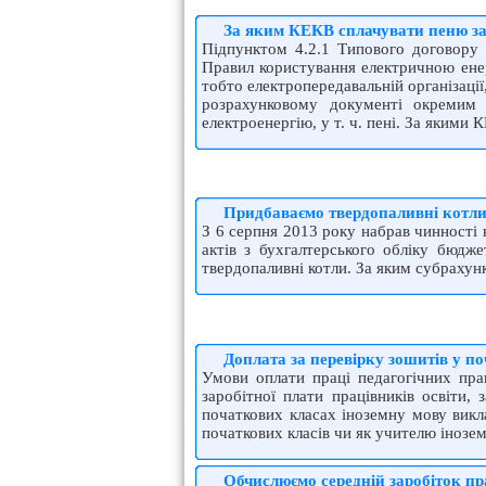
За яким КЕКВ сплачувати пеню за
Підпунктом 4.2.1 Типового договору 
Правил користування електричною енер
тобто електропередавальній організаці
розрахунковому документі окремим р
електроенергію, у т. ч. пені. За якими
Придбаваємо твердопаливні котли:
З 6 серпня 2013 року набрав чинності
актів з бухгалтерського обліку бюдж
твердопаливні котли. За яким субрахун
Доплата за перевірку зошитів у п
Умови оплати праці педагогічних прац
заробітної плати працівників освіти
початкових класах іноземну мову викл
початкових класів чи як учителю інозе
Обчислюємо середній заробіток пр