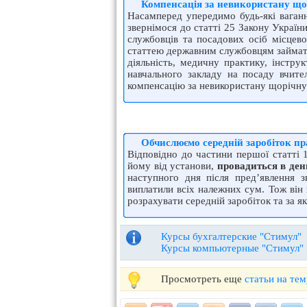
Компенсація за невикористану що
Насамперед упередимо будь-які ваган
звернімося до статті 25 Закону Україн
службовців та посадових осіб місцев
статтею державним службовцям займати
діяльність, медичну практику, інстру
навчального закладу на посаду вчите
компенсацію за невикористану щорічну
Обчислюємо середній заробіток пр
Відповідно до частини першої статті 
йому від установи,
провадиться в ден
наступного дня після пред’явлення 
виплатили всіх належних сум. Тож він
розрахувати середній заробіток та за 
Курсы бухгалтерские "Стимул"
Курсы компьютерные "Стимул"
Просмотреть еще
статьи на те