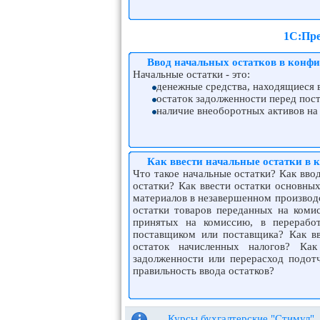
1С:Пре
Ввод начальных остатков в конф
Начальные остатки - это:
денежные средства, находящиеся в
остаток задолженности перед пос
наличие внеоборотных активов на 
Как ввести начальные остатки в
Что такое начальные остатки? Как вво
остатки? Как ввести остатки основных
материалов в незавершенном производс
остатки товаров переданных на комис
принятых на комиссию, в переработ
поставщиком или поставщика? Как вв
остаток начисленных налогов? Как
задолженности или перерасход подот
правильность ввода остатков?
Курсы бухгалтерские "Стимул"