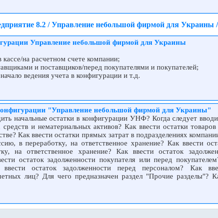
дприятие 8.2 / Управление небольшой фирмой для Украины 
игурации Управление небольшой фирмой для Украины
 кассе/на расчетном счете компании;
тавщиками и поставщиков/перед покупателями и покупателей;
начало ведения учета в конфигурации и т.д.
 конфигурации "Управление небольшой фирмой для Украины"
дить начальные остатки в конфигурации УНФ? Когда следует вводи
 средств и нематериальных активов? Как ввести остатки товаров 
тве? Как ввести остатки прямых затрат в подразделениях компани
сию, в переработку, на ответственное хранение? Как ввести ост
ку, на ответственное хранение? Как ввести остаток задолже
ести остаток задолженности покупателя или перед покупателем
 ввести остаток задолженности перед персоналом? Как вве
четных лиц? Для чего предназначен раздел "Прочие разделы"? К