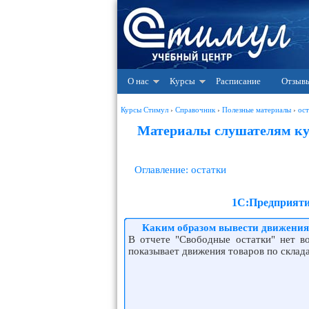
О нас
Курсы
Расписание
Отзыв
Курсы Стимул
›
Справочник
›
Полезные материалы
›
ост
Материалы слушателям кур
Оглавление: остатки
1С:Предприяти
Каким образом вывести движения 
В отчете "Свободные остатки" нет во
показывает движения товаров по склад