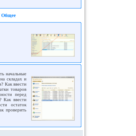
/ Общее
ть начальные
на складах и
и? Как ввести
атки товаров
нности перед
? Как ввести
сти остаток
ак проверить