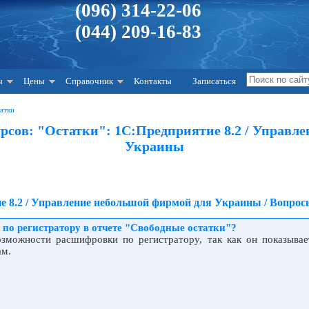
(096) 314-22-06
(044) 209-16-83
ы
Цены
Справочник
Контакты
Записаться
атки
сов: "Остатки": 1С:Предприятие 8.2 / Управл
Украины
е 8.2 / Управление небольшой фирмой для Украины / Вопрос
по регистратору в отчете "Свободные остатки"?
зможности расшифровки по регистратору, так как он показывае
ам.