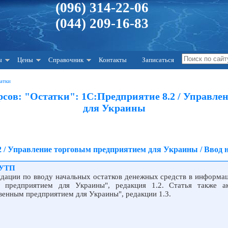
(096) 314-22-06
(044) 209-16-83
ы
Цены
Справочник
Контакты
Записаться
атки
сов: "Остатки": 1С:Предприятие 8.2 / Управле
для Украины
2 / Управление торговым предприятием для Украины / Ввод 
_УТП
ндации по вводу начальных остатков денежных средств в информа
 предприятием для Украины", редакция 1.2. Статья также а
венным предприятием для Украины", редакции 1.3.