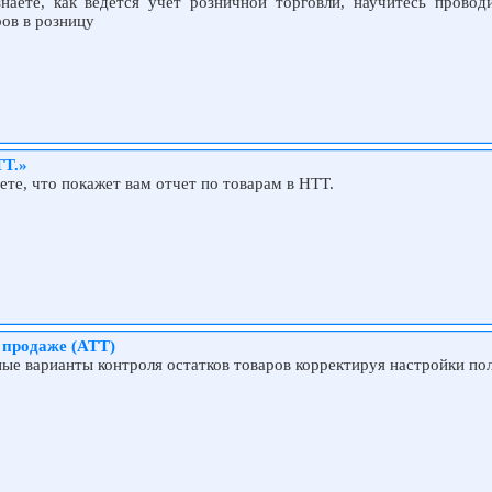
наете, как ведется учет розничной торговли, научитесь провод
ов в розницу
ТТ.»
те, что покажет вам отчет по товарам в НТТ.
 продаже (АТТ)
ые варианты контроля остатков товаров корректируя настройки пол