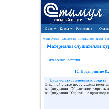
О нас
Курсы
Расписание
Отзыв
Курсы Стимул
›
Справочник
›
Полезные материалы
›
ост
Материалы слушателям кур
Оглавление: остатки
1С:Предприятие 8.
Ввод остатков денежных средств
В данной статье представлены рекоме
конфигурации "Управление торговым
конфигурации "Управление производст