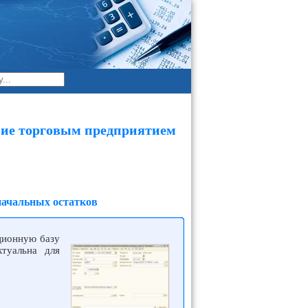
ние торговым предприятием
начальных остатков
ционную базу
ктуальна для