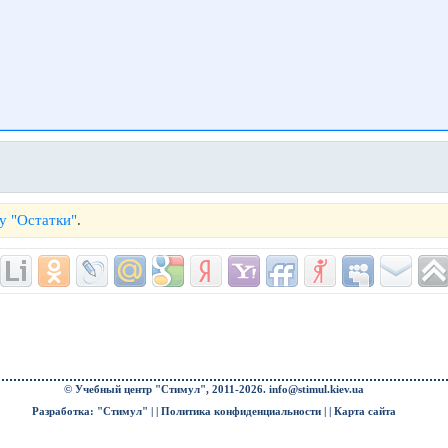
у "Остатки"
.
© Учебный центр "Стимул", 2011-2026.
info@stimul.kiev.ua
Разработка: "Стимул" | |
Политика конфиденциальности
| |
Карта сайта