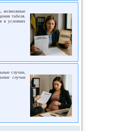
ь, возможные
ения табеля.
я в условиях
ьные случаи,
льные случаи