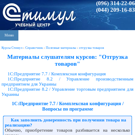
(096) 314-22-06
(044) 209-16-83
Меню
Курсы Стимул
›
Справочник
›
Полезные материалы
›
отгрузка товаров
Материалы слушателям курсов: "Отгрузка
товаров"
1С:Предприятие 7.7 / Комплексная конфигурация
1С:Предприятие 8.2 / Управление производственным
предприятием для Украины
1С:Предприятие 8.2 / Управление торговым предприятием для
Украины
1С:Предприятие 7.7 / Комплексная конфигурация /
Вопросы по программе
Как заполнить доверенность при получении товара на
реализацию?
Обычно, приобретение товаров разбивается на несколько