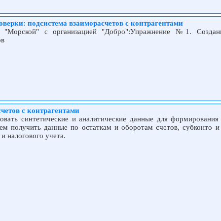
оверки: подсистема взаиморасчетов с контрагентами
я "Морской" с организацией "Добро":Упражнение №1. Создани
ов
четов с контрагентами
зовать синтетические и аналитические данные для формирования
м получить данные по остаткам и оборотам счетов, субконто и
 и налогового учета.