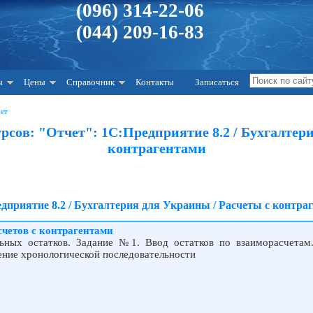
(096) 314-22-06
(044) 209-16-83
ы
Цены
Справочник
Контакты
Записаться
чет
сов: "Отчет": 1С:Предприятие 8.2 / Бухгалтери
контрагентами
дприятие 8.2 / Бухгалтерия для Украины / Расчеты с контра
четов с контрагентами
ьных остатков. Задание №1. Ввод остатков по взаиморасчетам
ение хронологической последовательности