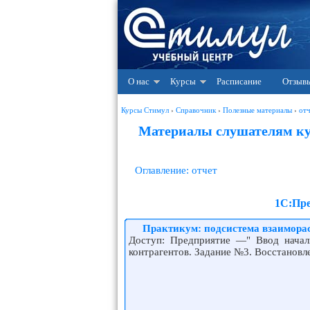
О нас
Курсы
Расписание
Отзыв
Курсы Стимул
›
Справочник
›
Полезные материалы
›
от
Материалы слушателям кур
Оглавление: отчет
1С:Пре
Практикум: подсистема взаиморас
Доступ: Предприятие —" Ввод начал
контрагентов. Задание №3. Восстановл