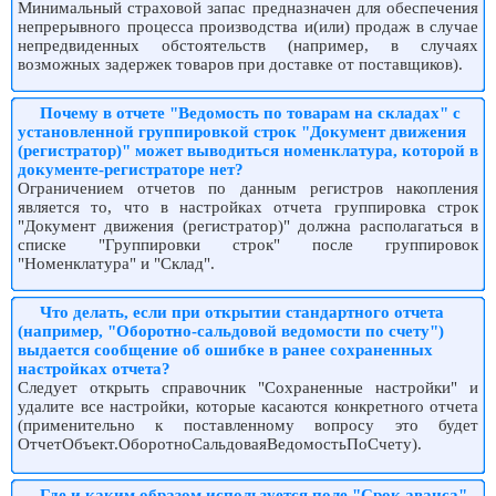
Минимальный страховой запас предназначен для обеспечения
непрерывного процесса производства и(или) продаж в случае
непредвиденных обстоятельств (например, в случаях
возможных задержек товаров при доставке от поставщиков).
Почему в отчете "Ведомость по товарам на складах" с
установленной группировкой строк "Документ движения
(регистратор)" может выводиться номенклатура, которой в
документе-регистраторе нет?
Ограничением отчетов по данным регистров накопления
является то, что в настройках отчета группировка строк
"Документ движения (регистратор)" должна располагаться в
списке "Группировки строк" после группировок
"Номенклатура" и "Склад".
Что делать, если при открытии стандартного отчета
(например, "Оборотно-сальдовой ведомости по счету")
выдается сообщение об ошибке в ранее сохраненных
настройках отчета?
Следует открыть справочник "Сохраненные настройки" и
удалите все настройки, которые касаются конкретного отчета
(применительно к поставленному вопросу это будет
ОтчетОбъект.ОборотноСальдоваяВедомостьПоСчету).
Где и каким образом используется поле "Срок аванса"