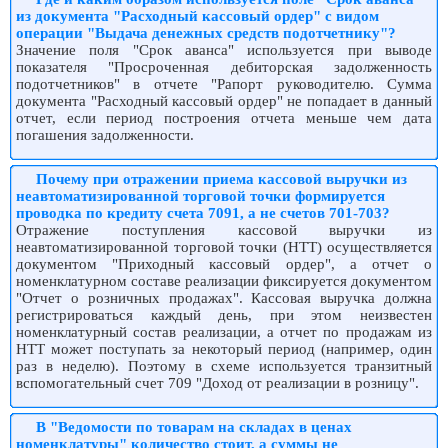
из документа "Расходный кассовый ордер" с видом
операции "Выдача денежных средств подотчетнику"?
Значение поля "Срок аванса" используется при выводе
показателя "Просроченная дебиторская задолженность
подотчетников" в отчете "Рапорт руководителю. Сумма
документа "Расходный кассовый ордер" не попадает в данный
отчет, если период построения отчета меньше чем дата
погашения задолженности.
Почему при отражении приема кассовой выручки из
неавтоматизированной торговой точки формируется
проводка по кредиту счета 7091, а не счетов 701-703?
Отражение поступления кассовой выручки из
неавтоматизированной торговой точки (НТТ) осуществляется
документом "Приходный кассовый ордер", а отчет о
номенклатурном составе реализации фиксируется документом
"Отчет о розничных продажах". Кассовая выручка должна
регистрироваться каждый день, при этом неизвестен
номенклатурный состав реализации, а отчет по продажам из
НТТ может поступать за некоторый период (например, один
раз в неделю). Поэтому в схеме используется транзитный
вспомогательный счет 709 "Доход от реализации в розницу".
В "Ведомости по товарам на складах в ценах
номенклатуры" количество стоит, а суммы не