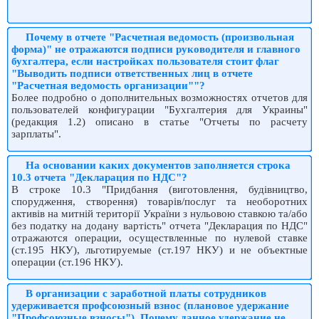
Почему в отчете "Расчетная ведомость (произвольная
форма)" не отражаются подписи руководителя и главного
бухгалтера, если настройках пользователя стоит флаг
"Выводить подписи ответственных лиц в отчете
"Расчетная ведомость организации""?
Более подробно о дополнительных возможностях отчетов для
пользователей конфигурации "Бухгалтерия для Украины"
(редакция 1.2) описано в статье "Отчеты по расчету
зарплаты".
На основании каких документов заполняется строка
10.3 отчета "Декларация по НДС"?
В строке 10.3 "Придбання (виготовлення, будівництво,
спорудження, створення) товарів/послуг та необоротних
активів на митній території України з нульовою ставкою та/або
без податку на додану вартість" отчета "Декларация по НДС"
отражаются операции, осуществленные по нулевой ставке
(ст.195 НКУ), льготируемые (ст.197 НКУ) и не объектные
операции (ст.196 НКУ).
В организации с заработной платы сотрудников
удерживается профсоюзный взнос (плановое удержание
"Профсоюзные взносы"). Почему данное удержание не