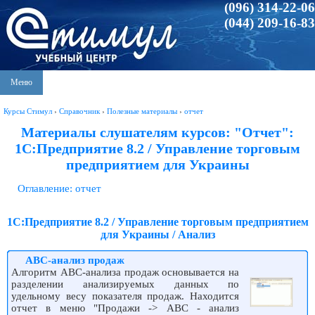
(096) 314-22-06
(044) 209-16-83
Меню
Курсы Стимул
›
Справочник
›
Полезные материалы
›
отчет
Материалы слушателям курсов: "Отчет":
1С:Предприятие 8.2 / Управление торговым
предприятием для Украины
Оглавление: отчет
1С:Предприятие 8.2 / Управление торговым предприятием
для Украины / Анализ
АВС-анализ продаж
Алгоритм АВС-анализа продаж основывается на
разделении анализируемых данных по
удельному весу показателя продаж. Находится
отчет в меню "Продажи -> АВС - анализ