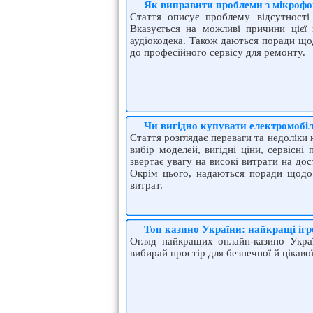
Як виправити проблеми з мікрофо
Стаття описує проблему відсутності
Вказується на можливі причини цієї 
аудіокодека. Також даються поради що
до професійного сервісу для ремонту.
Чи вигідно купувати електромобіл
Стаття розглядає переваги та недоліки
вибір моделей, вигідні ціни, сервісні
звертає увагу на високі витрати на до
Окрім цього, надаються поради щодо 
витрат.
Топ казино України: найкращі ігр
Огляд найкращих онлайн-казино Украї
вибирай простір для безпечної й цікавої