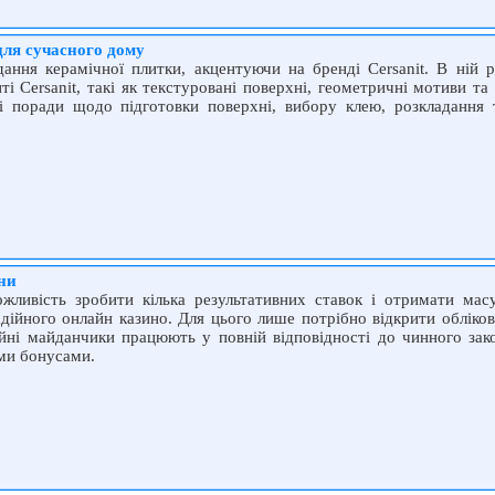
для сучасного дому
ання керамічної плитки, акцентуючи на бренді Cersanit. В ній р
і Cersanit, такі як текстуровані поверхні, геометричні мотиви та 
і поради щодо підготовки поверхні, вибору клею, розкладання 
їни
жливість зробити кілька результативних ставок і отримати мас
дійного онлайн казино. Для цього лише потрібно відкрити обліко
ійні майданчики працюють у повній відповідності до чинного зак
ими бонусами.