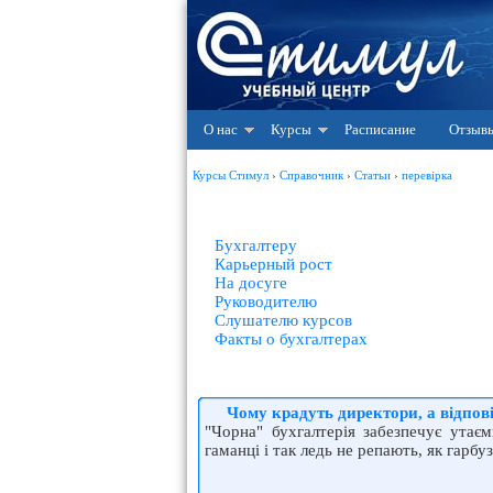
О нас
Курсы
Расписание
Отзыв
Курсы Стимул
›
Справочник
›
Статьи
›
перевірка
Бухгалтеру
Карьерный рост
На досуге
Руководителю
Слушателю курсов
Факты о бухгалтерах
Чому крадуть директори, а відпов
"Чорна" бухгалтерія забезпечує утаєм
гаманці і так ледь не репають, як гарб