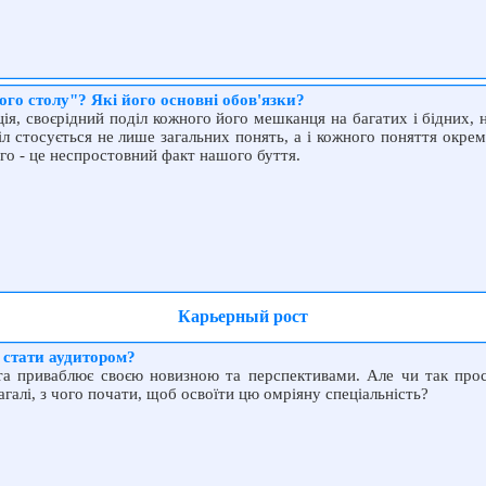
ого столу"? Які його основні обов'язки?
ія, своєрідний поділ кожного його мешканця на багатих і бідних, 
 стосується не лише загальних понять, а і кожного поняття окрем
ого - це неспростовний факт нашого буття.
Карьерный рост
 стати аудитором?
а та приваблює своєю новизною та перспективами. Але чи так про
агалі, з чого почати, щоб освоїти цю омріяну спеціальність?