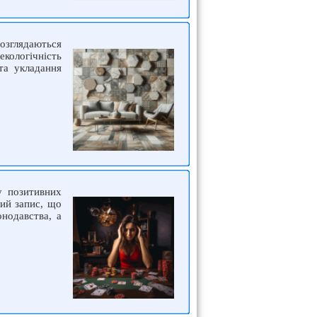
озглядаються
екологічність
та укладання
у позитивних
вий запис, що
онодавства, а