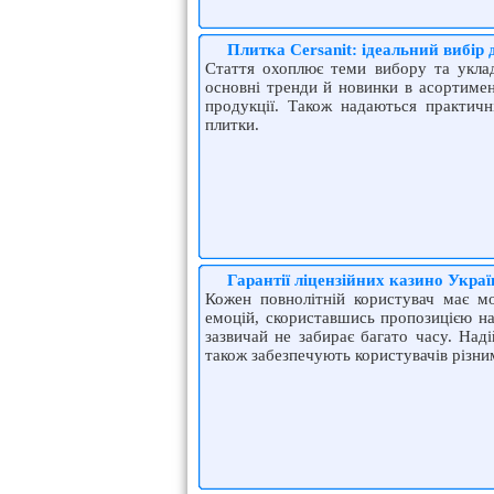
Плитка Cersanit: ідеальний вибір 
Стаття охоплює теми вибору та уклад
основні тренди й новинки в асортимент
продукції. Також надаються практичн
плитки.
Гарантії ліцензійних казино Укра
Кожен повнолітній користувач має мо
емоцій, скориставшись пропозицією на
зазвичай не забирає багато часу. Над
також забезпечують користувачів різн