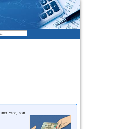
ння тих, чиї