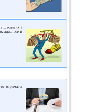
на щасливих і
о, адже все в
сто отримати