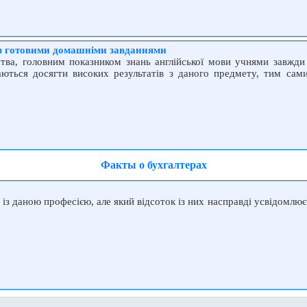
м з готовими домашніми завданнями
ства, головним показником знань англійської мови учнями завжди
аються досягти високих результатів з даного предмету, тим сам
Факты о бухгалтерах
із даною професією, але який відсоток із них насправді усвідомлює