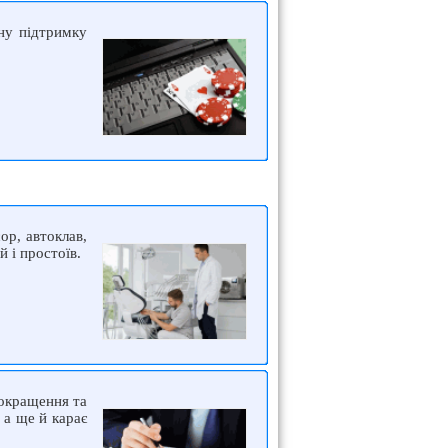
ну підтримку
ор, автоклав,
 і простоїв.
покращення та
 а ще й карає