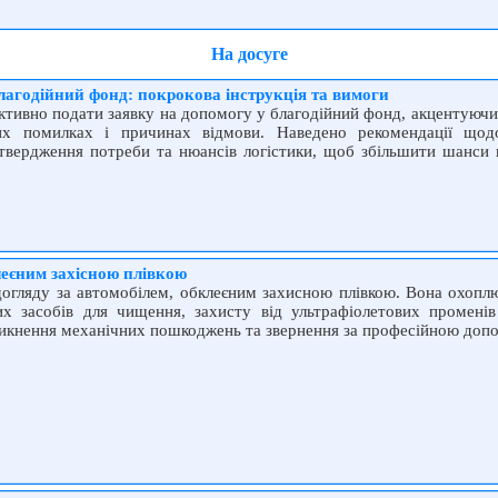
На досуге
лагодійний фонд: покрокова інструкція та вимоги
ктивно подати заявку на допомогу у благодійний фонд, акцентуючи
вих помилках і причинах відмови. Наведено рекомендації щод
дтвердження потреби та нюансів логістики, щоб збільшити шанси 
леєним захісною плівкою
огляду за автомобілем, обклеєним захисною плівкою. Вона охоплю
их засобів для чищення, захисту від ультрафіолетових променів
никнення механічних пошкоджень та звернення за професійною доп