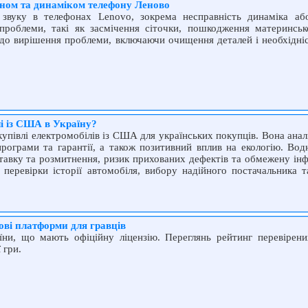
ном та динаміком телефону Леново
 звуку в телефонах Lenovo, зокрема несправність динаміка аб
проблеми, такі як засмічення сіточки, пошкодження материнськ
до вирішення проблеми, включаючи очищення деталей і необхідніс
і із США в Україну?
 купівлі електромобілів із США для українських покупців. Вона ана
 програми та гарантії, а також позитивний вплив на екологію. Вод
ставку та розмитнення, ризик прихованих дефектів та обмежену ін
перевірки історії автомобіля, вибору надійного постачальника т
ові платформи для гравців
ни, що мають офіційну ліцензію. Переглянь рейтинг перевірених
 гри.