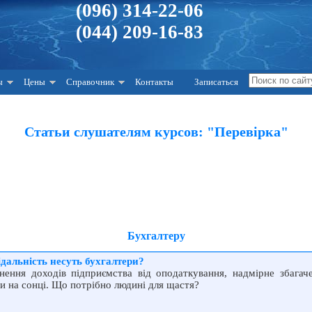
(096) 314-22-06
(044) 209-16-83
ы
Цены
Справочник
Контакты
Записаться
Статьи слушателям курсов: "Перевірка"
Бухгалтеру
ідальність несуть бухгалтери?
нення доходів підприємства від оподаткування, надмірне збагаче
узи на сонці. Що потрібно людині для щастя?