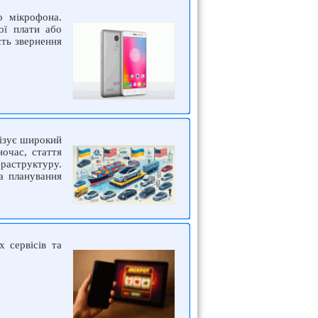
о мікрофона.
ої плати або
ть звернення
лізує широкий
ночас, стаття
фраструктуру.
а планування
 сервісів та