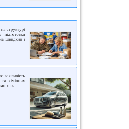
 на структурі
о підготовки
на швидкий і
є важливість
 та хімічних
омогою.