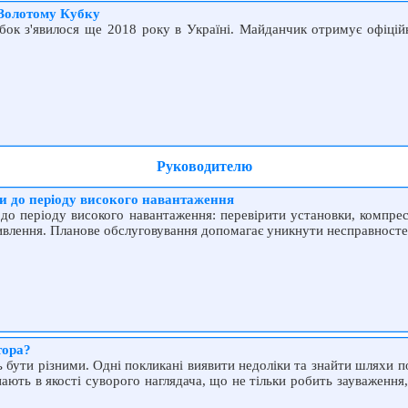
 Золотому Кубку
бок з'явилося ще 2018 року в Україні. Майданчик отримує офіцій
Руководителю
ки до періоду високого навантаження
 до періоду високого навантаження: перевірити установки, компрес
ивлення. Планове обслуговування допомагає уникнути несправностей
тора?
 бути різними. Одні покликані виявити недоліки та знайти шляхи 
пають в якості суворого наглядача, що не тільки робить зауваження,