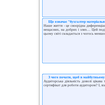
Що означає "бухгалтер матеріальн
Наше життя - це своєрідна диференціац
нещасних, на добрих і злих… Цей поділ
цьому світі складається з чогось менш
З чого почати, щоб в майбутньому
Аудиторська діяльність доволі цікав
сертифікат для роботи аудитором? І, вз